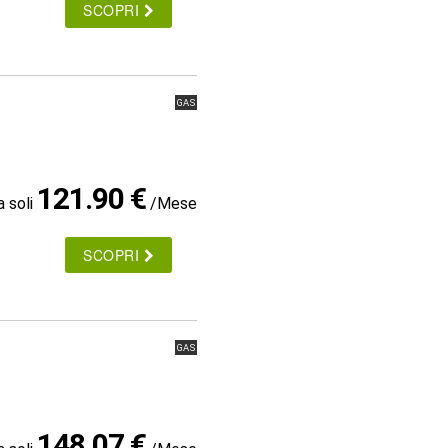
SCOPRI
GAS
121.90 €
a soli
/Mese
SCOPRI
GAS
148.07 €