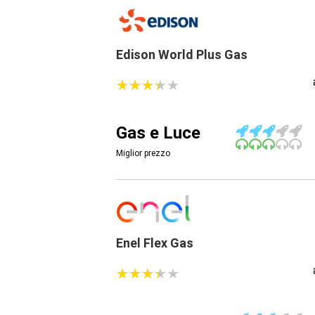
Edison World Plus Gas
★
★
★
★
★
★
★
★
★
★
Gas e Luce
Miglior prezzo
Enel Flex Gas
★
★
★
★
★
★
★
★
★
★