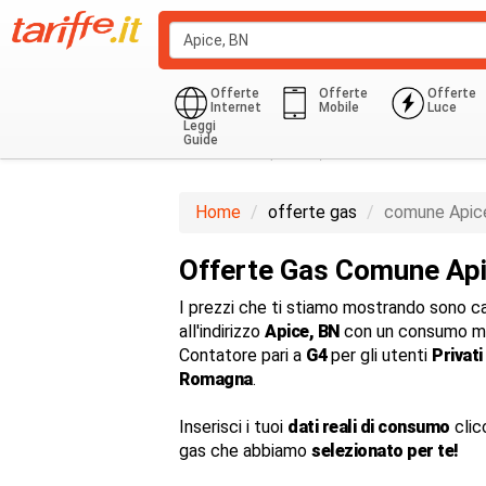
Offerte
Offerte
Offerte
Internet
Mobile
Luce
Leggi
Guide
Domestico (G1-G6)
850.0 Kwh
Home
offerte gas
comune Apic
Offerte Gas Comune Ap
I prezzi che ti stiamo mostrando sono cal
all'indirizzo
Apice, BN
con un consumo me
Contatore pari a
G4
per gli utenti
Privati
Romagna
.
Inserisci i tuoi
dati reali di consumo
clic
gas che abbiamo
selezionato per te!