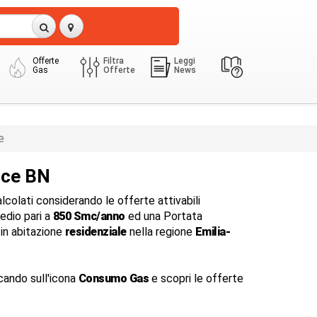
Offerte
Filtra
Leggi
Gas
Offerte
News
e
ice BN
colati considerando le offerte attivabili
dio pari a
850 Smc/anno
ed una Portata
in abitazione
residenziale
nella regione
Emilia-
cando sull'icona
Consumo Gas
e scopri le offerte