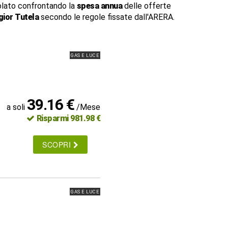
lato confrontando la
spesa annua
delle offerte
ior Tutela
secondo le regole fissate dall'ARERA.
GAS E LUCE
39.16 €
a soli
/Mese
Risparmi 981.98 €
SCOPRI
GAS E LUCE