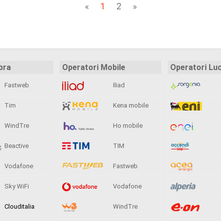
«
1
2
»
bra
Operatori Mobile
Operatori Lu
Fastweb
Iliad
Tim
Kena mobile
WindTre
Ho mobile
Beactive
TIM
Vodafone
Fastweb
Sky WiFi
Vodafone
Clouditalia
WindTre