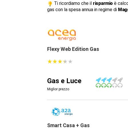
Ti ricordiamo che il
risparmio
è calco
gas con la spesa annua in regime di
Magg
Flexy Web Edition Gas
★
★
★
★
★
★
★
★
★
★
Gas e Luce
Miglior prezzo
Smart Casa + Gas