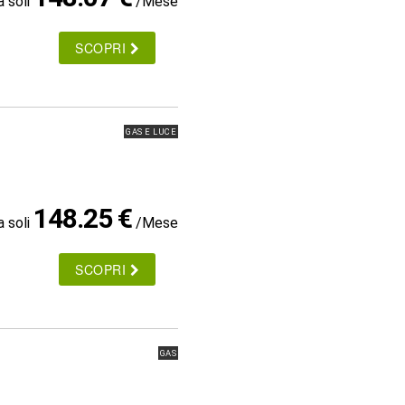
a soli
/Mese
SCOPRI
GAS E LUCE
148.25 €
a soli
/Mese
SCOPRI
GAS