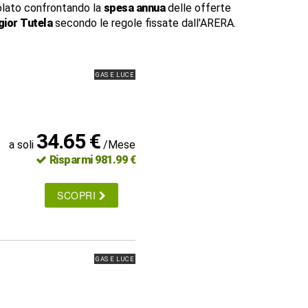
lato confrontando la
spesa annua
delle offerte
ior Tutela
secondo le regole fissate dall'ARERA.
GAS E LUCE
34.65 €
a soli
/Mese
Risparmi 981.99 €
SCOPRI
GAS E LUCE