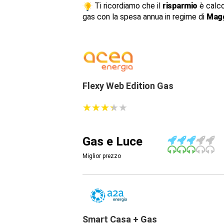
Ti ricordiamo che il
risparmio
è calco
gas con la spesa annua in regime di
Magg
Flexy Web Edition Gas
★
★
★
★
★
★
★
★
★
★
Gas e Luce
Miglior prezzo
Smart Casa + Gas