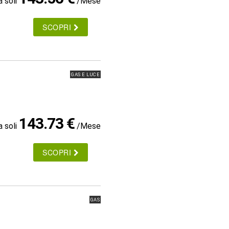
a soli
/Mese
SCOPRI
GAS E LUCE
143.73 €
a soli
/Mese
SCOPRI
GAS