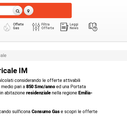
Offerte
Filtra
Leggi
Gas
Offerte
News
ale
icale IM
colati considerando le offerte attivabili
medio pari a
850 Smc/anno
ed una Portata
in abitazione
residenziale
nella regione
Emilia-
cando sull'icona
Consumo Gas
e scopri le offerte