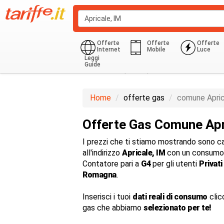
Offerte
Offerte
Offerte
Internet
Mobile
Luce
Leggi
Guide
Domestico (G1-G6)
850.0 Kwh
Home
offerte gas
comune Apric
Offerte Gas Comune Apr
I prezzi che ti stiamo mostrando sono cal
all'indirizzo
Apricale, IM
con un consumo 
Contatore pari a
G4
per gli utenti
Privati
Romagna
.
Inserisci i tuoi
dati reali di consumo
clic
gas che abbiamo
selezionato per te!