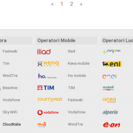
«
1
2
»
bra
Operatori Mobile
Operatori Lu
Fastweb
Iliad
Tim
Kena mobile
WindTre
Ho mobile
Beactive
TIM
Vodafone
Fastweb
Sky WiFi
Vodafone
Clouditalia
WindTre