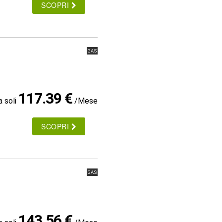
SCOPRI
GAS
117.39 €
a soli
/Mese
SCOPRI
GAS
143.56 €