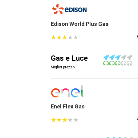
Edison World Plus Gas
★
★
★
★
★
★
★
★
★
★
Gas e Luce
Miglior prezzo
Enel Flex Gas
★
★
★
★
★
★
★
★
★
★