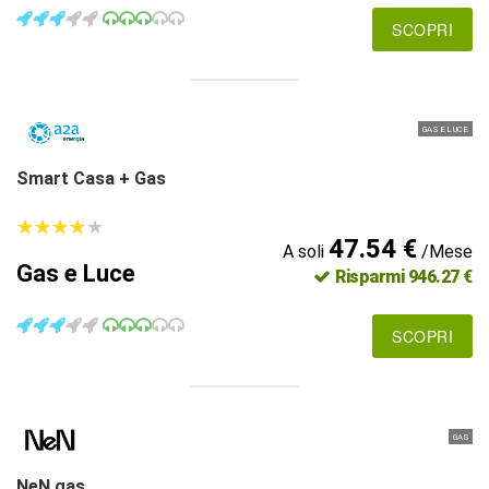
SCOPRI
GAS E LUCE
Smart Casa + Gas
★
★
★
★
★
★
★
★
★
★
47.54 €
A soli
/Mese
Gas e Luce
Risparmi 946.27 €
SCOPRI
GAS
NeN gas