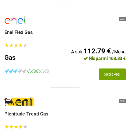
GAS
Enel Flex Gas
★
★
★
★
★
★
★
★
★
★
112.79 €
A soli
/Mese
Gas
Risparmi 163.33 €
SCOPRI
GAS
Plenitude Trend Gas
★
★
★
★
★
★
★
★
★
★