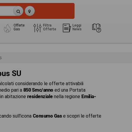
Offerte
Filtra
Leggi
Gas
Offerte
News
s
bus SU
colati considerando le offerte attivabili
edio pari a
850 Smc/anno
ed una Portata
in abitazione
residenziale
nella regione
Emilia-
cando sull'icona
Consumo Gas
e scopri le offerte