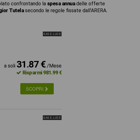
lato confrontando la
spesa annua
delle offerte
ior Tutela
secondo le regole fissate dall'ARERA.
GAS E LUCE
31.87 €
a soli
/Mese
Risparmi 981.99 €
SCOPRI
GAS E LUCE