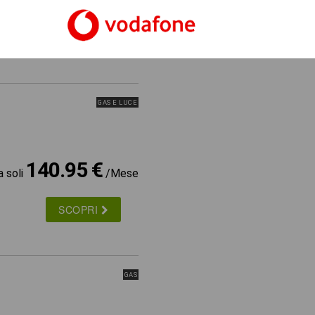
a soli
/Mese
SCOPRI
GAS E LUCE
140.95 €
a soli
/Mese
SCOPRI
GAS