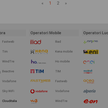
«
1
2
»
bra
Operatori Mobile
Operatori Lu
Fastweb
Iliad
Tim
Kena mobile
WindTre
Ho mobile
Beactive
TIM
Vodafone
Fastweb
Sky WiFi
Vodafone
Clouditalia
WindTre