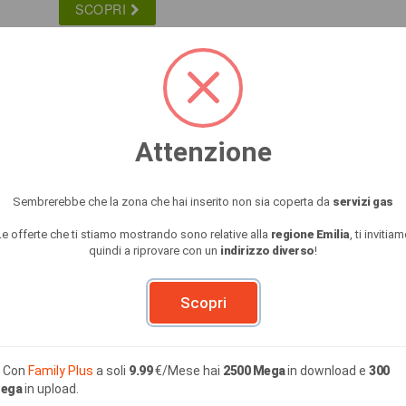
SCOPRI
GAS
Attenzione
114.61 €
a soli
/Mese
Sembrerebbe che la zona che hai inserito non sia coperta da
servizi gas
SCOPRI
Le offerte che ti stiamo mostrando sono relative alla
regione Emilia
, ti invitia
quindi a riprovare con un
indirizzo diverso
!
Scopri
GAS
Con
Family Plus
a soli
9.99
€/Mese hai
2500 Mega
in download e
300
ega
in upload.
140.78 €