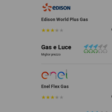
Edison World Plus Gas
★
★
★
★
★
★
★
★
★
★
Gas e Luce
Miglior prezzo
Enel Flex Gas
★
★
★
★
★
★
★
★
★
★