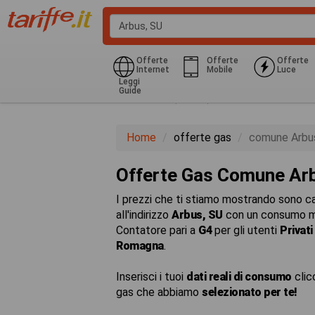
Offerte
Offerte
Offerte
Internet
Mobile
Luce
Leggi
Guide
Domestico (G1-G6)
850.0 Kwh
Home
offerte gas
comune Arbu
Offerte Gas Comune Ar
I prezzi che ti stiamo mostrando sono cal
all'indirizzo
Arbus, SU
con un consumo m
Contatore pari a
G4
per gli utenti
Privati
Romagna
.
Inserisci i tuoi
dati reali di consumo
clic
gas che abbiamo
selezionato per te!