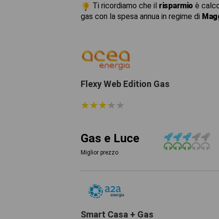
Ti ricordiamo che il
risparmio
è calco
gas con la spesa annua in regime di
Magg
Flexy Web Edition Gas
★
★
★
★
★
★
★
★
★
★
Gas e Luce
Miglior prezzo
Smart Casa + Gas