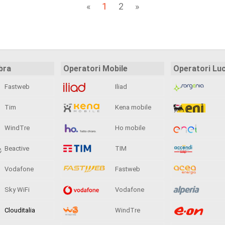
«
1
2
»
bra
Operatori Mobile
Operatori Lu
Fastweb
Iliad
Tim
Kena mobile
WindTre
Ho mobile
Beactive
TIM
Vodafone
Fastweb
Sky WiFi
Vodafone
Clouditalia
WindTre