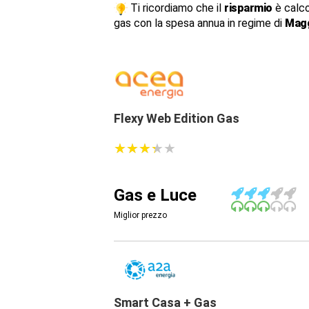
Ti ricordiamo che il
risparmio
è calco
gas con la spesa annua in regime di
Magg
Flexy Web Edition Gas
★
★
★
★
★
★
★
★
★
★
Gas e Luce
Miglior prezzo
Smart Casa + Gas