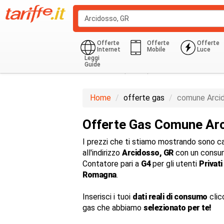
Offerte
Offerte
Offerte
Internet
Mobile
Luce
Leggi
Guide
Domestico (G1-G6)
850.0 Kwh
Home
offerte gas
comune Arci
Offerte Gas Comune Ar
I prezzi che ti stiamo mostrando sono cal
all'indirizzo
Arcidosso, GR
con un consum
Contatore pari a
G4
per gli utenti
Privati
Romagna
.
Inserisci i tuoi
dati reali di consumo
clic
gas che abbiamo
selezionato per te!