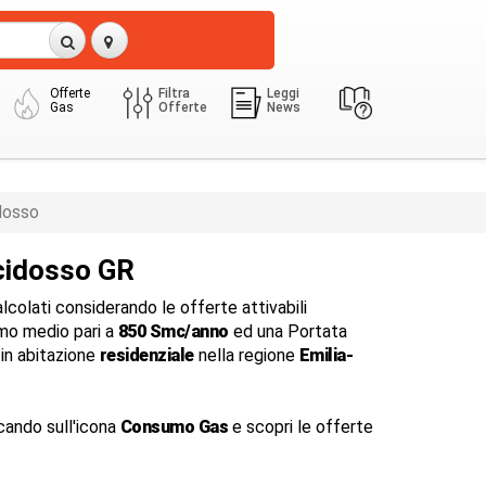
Offerte
Filtra
Leggi
Gas
Offerte
News
dosso
cidosso GR
colati considerando le offerte attivabili
o medio pari a
850 Smc/anno
ed una Portata
in abitazione
residenziale
nella regione
Emilia-
cando sull'icona
Consumo Gas
e scopri le offerte