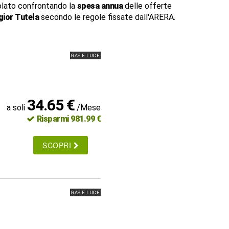
lato confrontando la
spesa annua
delle offerte
ior Tutela
secondo le regole fissate dall'ARERA.
GAS E LUCE
34.65 €
a soli
/Mese
Risparmi 981.99 €
SCOPRI
GAS E LUCE