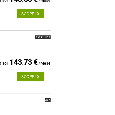
a soli
/Mese
SCOPRI
GAS E LUCE
143.73 €
a soli
/Mese
SCOPRI
GAS