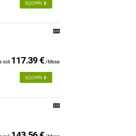
SCOPRI
GAS
117.39 €
a soli
/Mese
SCOPRI
GAS
143.56 €