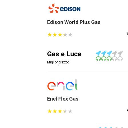
Edison World Plus Gas
★
★
★
★
★
★
★
★
★
★
Gas e Luce
Miglior prezzo
Enel Flex Gas
★
★
★
★
★
★
★
★
★
★