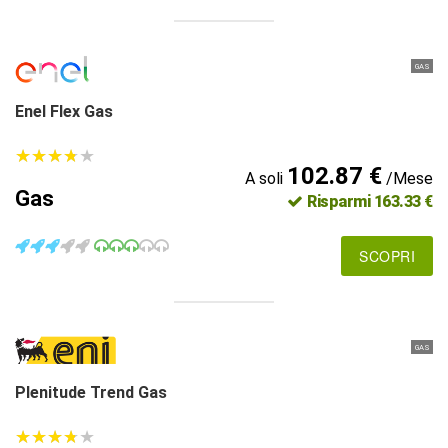
GAS
Enel Flex Gas
★
★
★
★
★
★
★
★
★
★
102.87 €
A soli
/Mese
Gas
Risparmi 163.33 €
SCOPRI
GAS
Plenitude Trend Gas
★
★
★
★
★
★
★
★
★
★