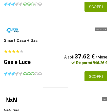
SCOPRI
GAS E LUCE
Smart Casa + Gas
★
★
★
★
★
★
★
★
★
★
37.62 €
A soli
/Mese
Gas e Luce
Risparmi 946.26 €
SCOPRI
GAS
NeN gas