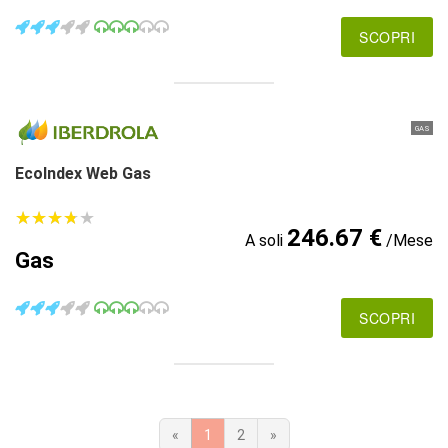
SCOPRI
GAS
EcoIndex Web Gas
★
★
★
★
★
★
★
★
★
★
246.67 €
A soli
/Mese
Gas
SCOPRI
«
1
2
»