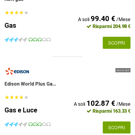
★
★
★
★
★
★
★
★
★
★
99.40 €
A soli
/Mese
Gas
Risparmi 204.98 €
SCOPRI
GAS E LUCE
Edison World Plus Ga...
★
★
★
★
★
★
★
★
★
★
102.87 €
A soli
/Mese
Gas e Luce
Risparmi 163.33 €
SCOPRI