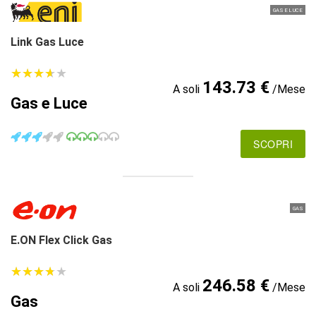
GAS E LUCE
Link Gas Luce
★
★
★
★
★
★
★
★
★
★
143.73 €
A soli
/Mese
Gas e Luce
SCOPRI
GAS
E.ON Flex Click Gas
★
★
★
★
★
★
★
★
★
★
246.58 €
A soli
/Mese
Gas