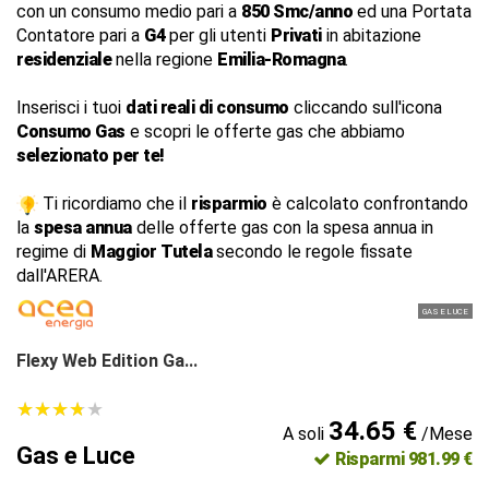
con un consumo medio pari a
850 Smc/anno
ed una Portata
Contatore pari a
G4
per gli utenti
Privati
in abitazione
residenziale
nella regione
Emilia-Romagna
.
Inserisci i tuoi
dati reali di consumo
cliccando sull'icona
Consumo Gas
e scopri le offerte gas che abbiamo
selezionato per te!
Ti ricordiamo che il
risparmio
è calcolato confrontando
la
spesa annua
delle offerte gas con la spesa annua in
regime di
Maggior Tutela
secondo le regole fissate
dall'ARERA.
GAS E LUCE
Flexy Web Edition Ga...
★
★
★
★
★
★
★
★
★
★
34.65 €
A soli
/Mese
Gas e Luce
Risparmi 981.99 €