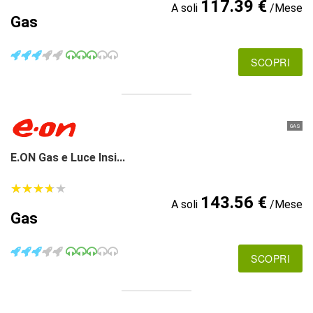
117.39 €
A soli
/Mese
Gas
SCOPRI
GAS
E.ON Gas e Luce Insi...
★
★
★
★
★
★
★
★
★
★
143.56 €
A soli
/Mese
Gas
SCOPRI