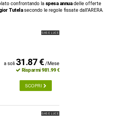
lato confrontando la
spesa annua
delle offerte
ior Tutela
secondo le regole fissate dall'ARERA.
GAS E LUCE
31.87 €
a soli
/Mese
Risparmi 981.99 €
SCOPRI
GAS E LUCE