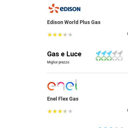
Edison World Plus Gas
★
★
★
★
★
★
★
★
★
★
Gas e Luce
Miglior prezzo
Enel Flex Gas
★
★
★
★
★
★
★
★
★
★