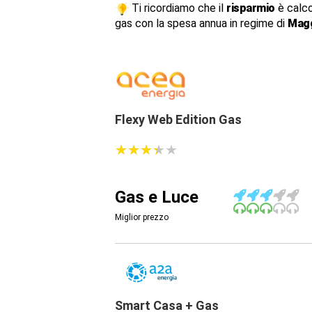
Ti ricordiamo che il
risparmio
è calco
gas con la spesa annua in regime di
Magg
Flexy Web Edition Gas
★
★
★
★
★
★
★
★
★
★
Gas e Luce
Miglior prezzo
Smart Casa + Gas