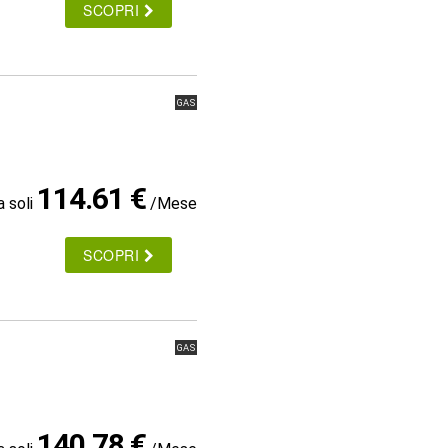
SCOPRI
GAS
114.61 €
a soli
/Mese
SCOPRI
GAS
140.78 €