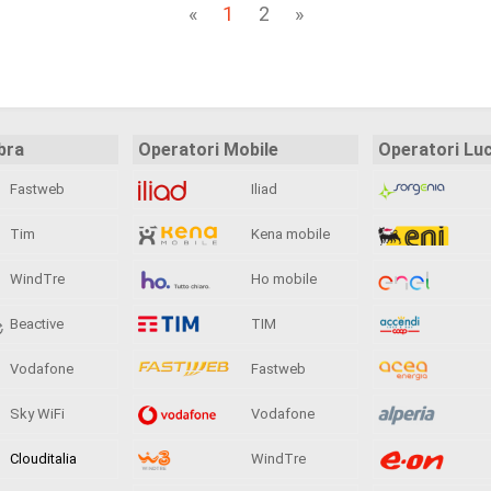
«
1
2
»
bra
Operatori Mobile
Operatori Lu
Fastweb
Iliad
Tim
Kena mobile
WindTre
Ho mobile
Beactive
TIM
Vodafone
Fastweb
Sky WiFi
Vodafone
Clouditalia
WindTre