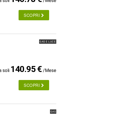
a soli
/Mese
SCOPRI
GAS E LUCE
140.95 €
a soli
/Mese
SCOPRI
GAS