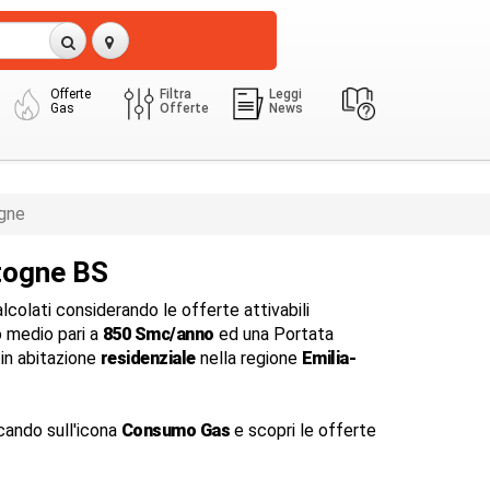
Offerte
Filtra
Leggi
Gas
Offerte
News
gne
togne BS
colati considerando le offerte attivabili
 medio pari a
850 Smc/anno
ed una Portata
in abitazione
residenziale
nella regione
Emilia-
cando sull'icona
Consumo Gas
e scopri le offerte