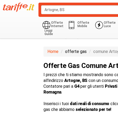
Offerte
Offerte
Offerte
Internet
Mobile
Luce
Leggi
Guide
Domestico (G1-G6)
850.0 Kwh
Home
offerte gas
comune Arto
Offerte Gas Comune Ar
I prezzi che ti stiamo mostrando sono cal
all'indirizzo
Artogne, BS
con un consumo
Contatore pari a
G4
per gli utenti
Privati
Romagna
.
Inserisci i tuoi
dati reali di consumo
clic
gas che abbiamo
selezionato per te!