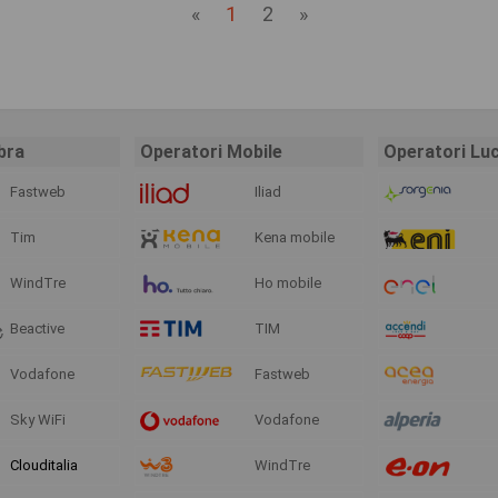
«
1
2
»
bra
Operatori Mobile
Operatori Lu
Fastweb
Iliad
Tim
Kena mobile
WindTre
Ho mobile
Beactive
TIM
Vodafone
Fastweb
Sky WiFi
Vodafone
Clouditalia
WindTre