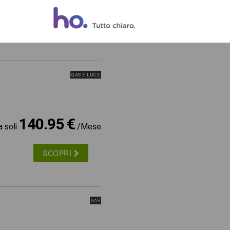
a soli
/Mese
SCOPRI
GAS E LUCE
140.95 €
a soli
/Mese
SCOPRI
GAS