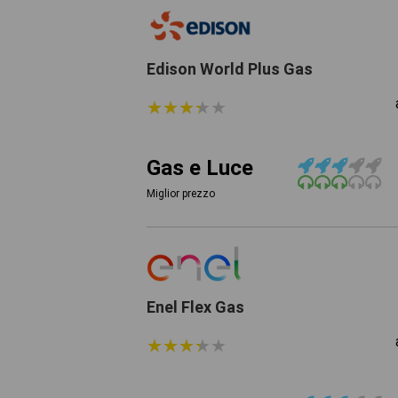
Edison World Plus Gas
★
★
★
★
★
★
★
★
★
★
Gas e Luce
Miglior prezzo
Enel Flex Gas
★
★
★
★
★
★
★
★
★
★