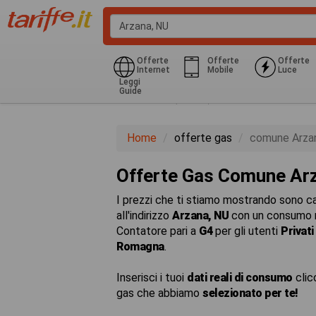
Offerte
Offerte
Offerte
Internet
Mobile
Luce
Leggi
Guide
Domestico (G1-G6)
850.0 Kwh
Home
offerte gas
comune Arza
Offerte Gas Comune Ar
I prezzi che ti stiamo mostrando sono cal
all'indirizzo
Arzana, NU
con un consumo 
Contatore pari a
G4
per gli utenti
Privati
Romagna
.
Inserisci i tuoi
dati reali di consumo
clic
gas che abbiamo
selezionato per te!