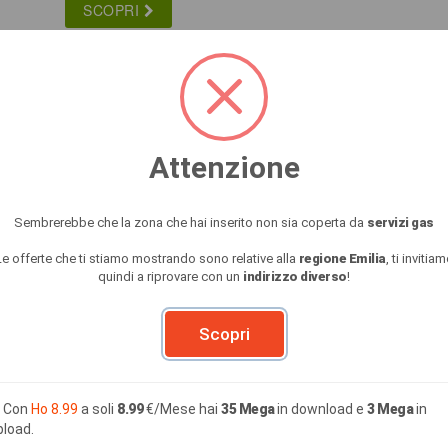
SCOPRI
GAS
Attenzione
114.61 €
a soli
/Mese
Sembrerebbe che la zona che hai inserito non sia coperta da
servizi gas
SCOPRI
Le offerte che ti stiamo mostrando sono relative alla
regione Emilia
, ti invitia
quindi a riprovare con un
indirizzo diverso
!
Scopri
GAS
Con
Ho 8.99
a soli
8.99
€/Mese hai
35 Mega
in download e
3 Mega
in
pload.
140.78 €