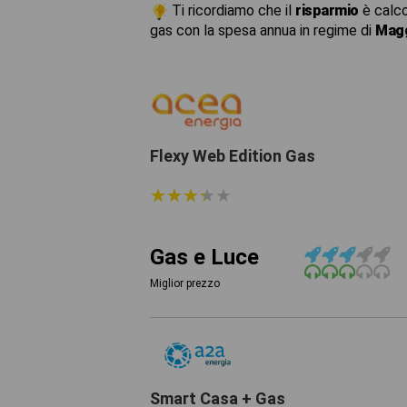
Ti ricordiamo che il
risparmio
è calco
gas con la spesa annua in regime di
Magg
Flexy Web Edition Gas
★
★
★
★
★
★
★
★
★
★
Gas e Luce
Miglior prezzo
Smart Casa + Gas