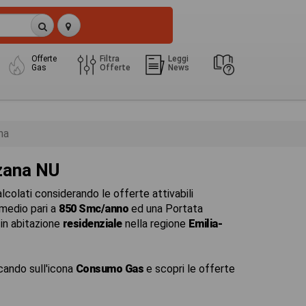
Offerte
Filtra
Leggi
Gas
Offerte
News
na
zana NU
colati considerando le offerte attivabili
medio pari a
850 Smc/anno
ed una Portata
in abitazione
residenziale
nella regione
Emilia-
cando sull'icona
Consumo Gas
e scopri le offerte