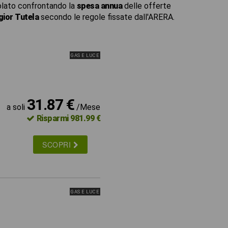
lato confrontando la
spesa annua
delle offerte
ior Tutela
secondo le regole fissate dall'ARERA.
GAS E LUCE
31.87 €
a soli
/Mese
Risparmi 981.99 €
SCOPRI
GAS E LUCE