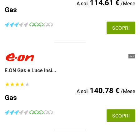
114.61 €
A soli
/Mese
Gas
SCOPRI
GAS
E.ON Gas e Luce Insi...
★
★
★
★
★
★
★
★
★
★
140.78 €
A soli
/Mese
Gas
SCOPRI