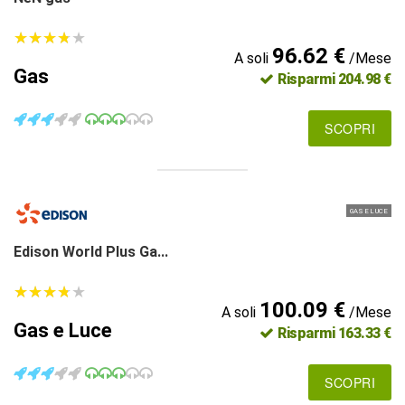
★
★
★
★
★
★
★
★
★
★
96.62 €
A soli
/Mese
Gas
Risparmi 204.98 €
SCOPRI
GAS E LUCE
Edison World Plus Ga...
★
★
★
★
★
★
★
★
★
★
100.09 €
A soli
/Mese
Gas e Luce
Risparmi 163.33 €
SCOPRI