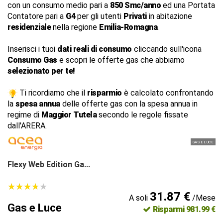
con un consumo medio pari a
850 Smc/anno
ed una Portata
Contatore pari a
G4
per gli utenti
Privati
in abitazione
residenziale
nella regione
Emilia-Romagna
.
Inserisci i tuoi
dati reali di consumo
cliccando sull'icona
Consumo Gas
e scopri le offerte gas che abbiamo
selezionato per te!
Ti ricordiamo che il
risparmio
è calcolato confrontando
la
spesa annua
delle offerte gas con la spesa annua in
regime di
Maggior Tutela
secondo le regole fissate
dall'ARERA.
GAS E LUCE
Flexy Web Edition Ga...
★
★
★
★
★
★
★
★
★
★
31.87 €
A soli
/Mese
Gas e Luce
Risparmi 981.99 €