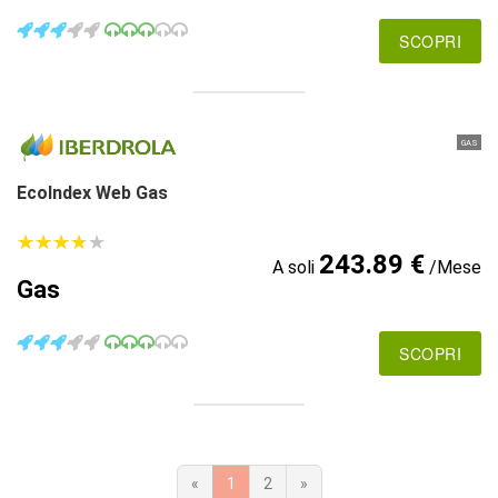
SCOPRI
GAS
EcoIndex Web Gas
★
★
★
★
★
★
★
★
★
★
243.89 €
A soli
/Mese
Gas
SCOPRI
«
1
2
»