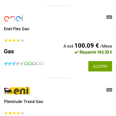
GAS
Enel Flex Gas
★
★
★
★
★
★
★
★
★
★
100.09 €
A soli
/Mese
Gas
Risparmi 163.33 €
SCOPRI
GAS
Plenitude Trend Gas
★
★
★
★
★
★
★
★
★
★