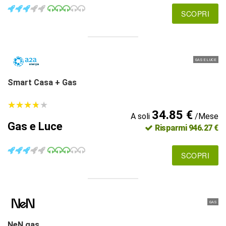
SCOPRI
GAS E LUCE
Smart Casa + Gas
★
★
★
★
★
★
★
★
★
★
34.85 €
A soli
/Mese
Gas e Luce
Risparmi 946.27 €
SCOPRI
GAS
NeN gas