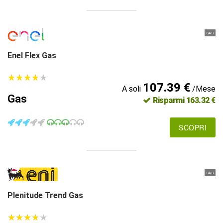
GAS
Enel Flex Gas
★
★
★
★
★
★
★
★
★
★
107.39 €
A soli
/Mese
Gas
Risparmi 163.32 €
SCOPRI
GAS
Plenitude Trend Gas
★
★
★
★
★
★
★
★
★
★