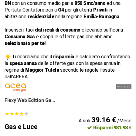
BN
con un consumo medio pari a
850 Smc/anno
ed una
Portata Contatore pari a
G4
per gli utenti
Privati
in
abitazione
residenziale
nella regione
Emilia-Romagna
.
Inserisci i tuoi
dati reali di consumo
cliccando sull'icona
Consumo Gas
e scopri le offerte gas che abbiamo
selezionato per te!
Ti ricordiamo che il
risparmio
è calcolato confrontando
la
spesa annua
delle offerte gas con la spesa annua in
regime di
Maggior Tutela
secondo le regole fissate
dall'ARERA.
GAS E LUCE
Flexy Web Edition Ga...
★
★
★
★
★
★
★
★
★
★
39.16 €
A soli
/Mese
Gas e Luce
Risparmi 981.98 €