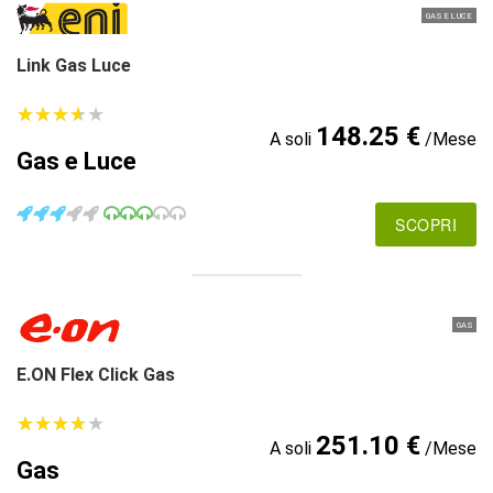
GAS E LUCE
Link Gas Luce
★
★
★
★
★
★
★
★
★
★
148.25 €
A soli
/Mese
Gas e Luce
SCOPRI
GAS
E.ON Flex Click Gas
★
★
★
★
★
★
★
★
★
★
251.10 €
A soli
/Mese
Gas