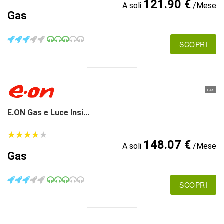
121.90 €
A soli
/Mese
Gas
SCOPRI
GAS
E.ON Gas e Luce Insi...
★
★
★
★
★
★
★
★
★
★
148.07 €
A soli
/Mese
Gas
SCOPRI