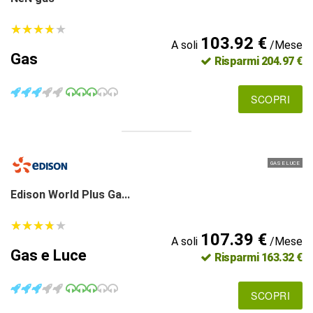
★
★
★
★
★
★
★
★
★
★
103.92 €
A soli
/Mese
Gas
Risparmi 204.97 €
SCOPRI
GAS E LUCE
Edison World Plus Ga...
★
★
★
★
★
★
★
★
★
★
107.39 €
A soli
/Mese
Gas e Luce
Risparmi 163.32 €
SCOPRI