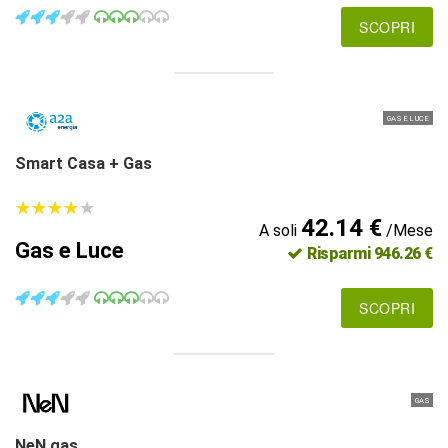
SCOPRI
GAS E LUCE
Smart Casa + Gas
★
★
★
★
★
★
★
★
★
★
42.14 €
A soli
/Mese
Gas e Luce
Risparmi 946.26 €
SCOPRI
GAS
NeN gas