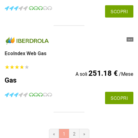
SCOPRI
GAS
EcoIndex Web Gas
★
★
★
★
★
★
★
★
★
★
251.18 €
A soli
/Mese
Gas
SCOPRI
«
1
2
»