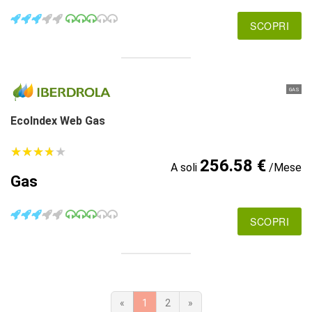
SCOPRI
GAS
EcoIndex Web Gas
★
★
★
★
★
★
★
★
★
★
256.58 €
A soli
/Mese
Gas
SCOPRI
«
1
2
»