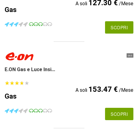
127.30 €
A soli
/Mese
Gas
SCOPRI
GAS
E.ON Gas e Luce Insi...
★
★
★
★
★
★
★
★
★
★
153.47 €
A soli
/Mese
Gas
SCOPRI