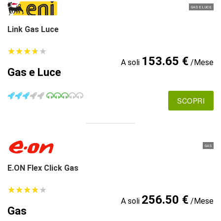
GAS E LUCE
Link Gas Luce
★
★
★
★
★
★
★
★
★
★
153.65 €
A soli
/Mese
Gas e Luce
SCOPRI
GAS
E.ON Flex Click Gas
★
★
★
★
★
★
★
★
★
★
256.50 €
A soli
/Mese
Gas