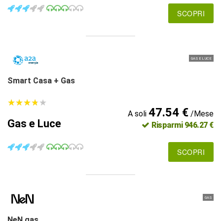
SCOPRI
GAS E LUCE
Smart Casa + Gas
★
★
★
★
★
★
★
★
★
★
47.54 €
A soli
/Mese
Gas e Luce
Risparmi 946.27 €
SCOPRI
GAS
NeN gas