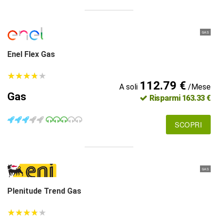
GAS
Enel Flex Gas
★
★
★
★
★
★
★
★
★
★
112.79 €
A soli
/Mese
Gas
Risparmi 163.33 €
SCOPRI
GAS
Plenitude Trend Gas
★
★
★
★
★
★
★
★
★
★