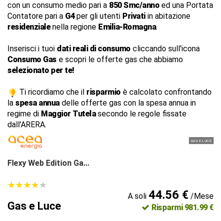
con un consumo medio pari a
850 Smc/anno
ed una Portata
Contatore pari a
G4
per gli utenti
Privati
in abitazione
residenziale
nella regione
Emilia-Romagna
.
Inserisci i tuoi
dati reali di consumo
cliccando sull'icona
Consumo Gas
e scopri le offerte gas che abbiamo
selezionato per te!
Ti ricordiamo che il
risparmio
è calcolato confrontando
la
spesa annua
delle offerte gas con la spesa annua in
regime di
Maggior Tutela
secondo le regole fissate
dall'ARERA.
GAS E LUCE
Flexy Web Edition Ga...
★
★
★
★
★
★
★
★
★
★
44.56 €
A soli
/Mese
Gas e Luce
Risparmi 981.99 €