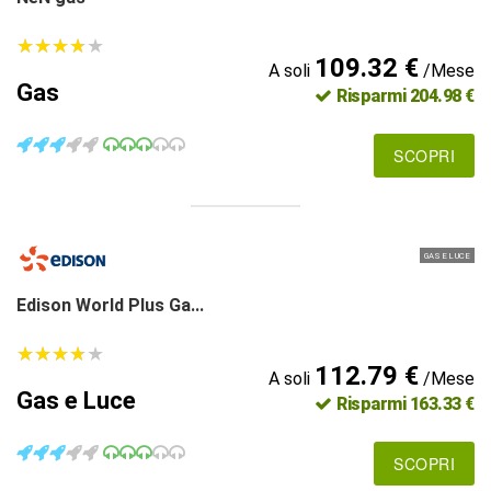
★
★
★
★
★
★
★
★
★
★
109.32 €
A soli
/Mese
Gas
Risparmi 204.98 €
SCOPRI
GAS E LUCE
Edison World Plus Ga...
★
★
★
★
★
★
★
★
★
★
112.79 €
A soli
/Mese
Gas e Luce
Risparmi 163.33 €
SCOPRI