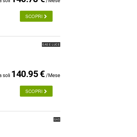
a soli
/Mese
SCOPRI
GAS E LUCE
140.95 €
a soli
/Mese
SCOPRI
GAS