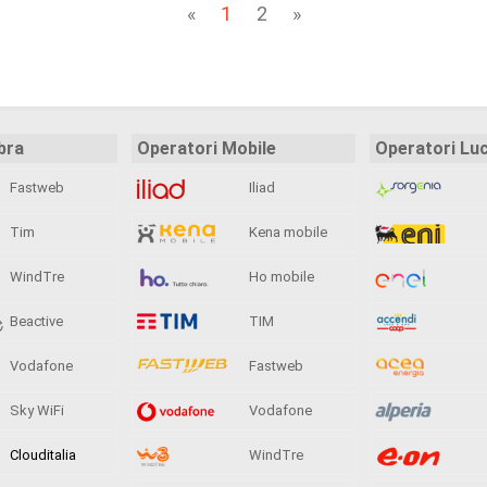
«
1
2
»
bra
Operatori Mobile
Operatori Lu
Fastweb
Iliad
Tim
Kena mobile
WindTre
Ho mobile
Beactive
TIM
Vodafone
Fastweb
Sky WiFi
Vodafone
Clouditalia
WindTre