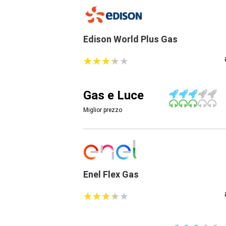
Edison World Plus Gas
★
★
★
★
★
★
★
★
★
★
Gas e Luce
Miglior prezzo
Enel Flex Gas
★
★
★
★
★
★
★
★
★
★