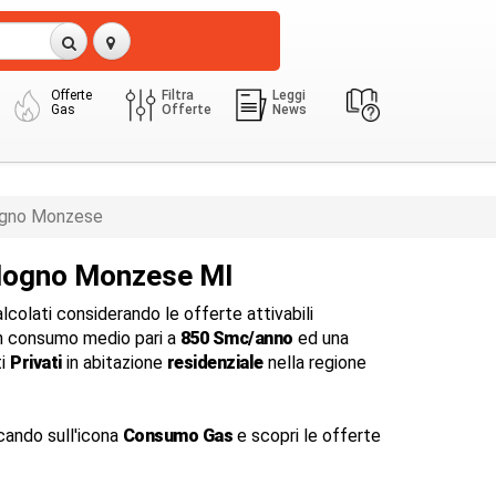
Offerte
Filtra
Leggi
Gas
Offerte
News
gno Monzese
logno Monzese MI
colati considerando le offerte attivabili
 consumo medio pari a
850 Smc/anno
ed una
ti
Privati
in abitazione
residenziale
nella regione
cando sull'icona
Consumo Gas
e scopri le offerte