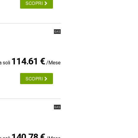
SCOPRI
GAS
114.61 €
a soli
/Mese
SCOPRI
GAS
140.78 €