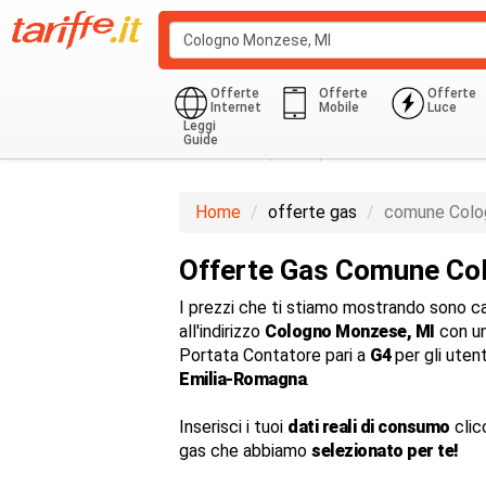
Offerte
Offerte
Offerte
Internet
Mobile
Luce
Leggi
Guide
Domestico (G1-G6)
850.0 Kwh
Home
offerte gas
comune Colo
Offerte Gas Comune Co
I prezzi che ti stiamo mostrando sono cal
all'indirizzo
Cologno Monzese, MI
con un
Portata Contatore pari a
G4
per gli uten
Emilia-Romagna
.
Inserisci i tuoi
dati reali di consumo
clic
gas che abbiamo
selezionato per te!