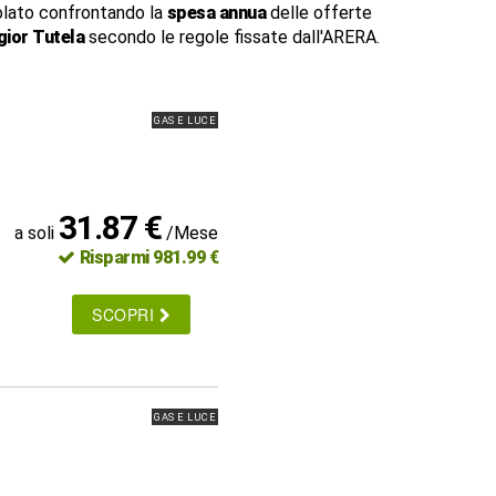
lato confrontando la
spesa annua
delle offerte
ior Tutela
secondo le regole fissate dall'ARERA.
GAS E LUCE
31.87 €
a soli
/Mese
Risparmi 981.99 €
SCOPRI
GAS E LUCE