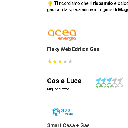
Ti ricordiamo che il
risparmio
è calco
gas con la spesa annua in regime di
Magg
Flexy Web Edition Gas
★
★
★
★
★
★
★
★
★
★
Gas e Luce
Miglior prezzo
Smart Casa + Gas