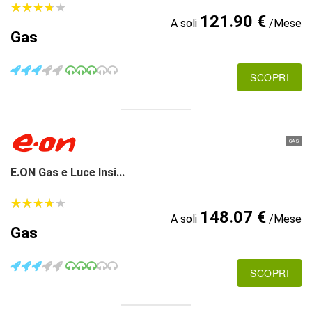
★
★
★
★
★
★
★
★
★
★
121.90 €
A soli
/Mese
Gas
SCOPRI
GAS
E.ON Gas e Luce Insi...
★
★
★
★
★
★
★
★
★
★
148.07 €
A soli
/Mese
Gas
SCOPRI