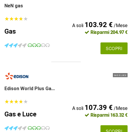
NeN gas
★
★
★
★
★
★
★
★
★
★
103.92 €
A soli
/Mese
Gas
Risparmi 204.97 €
SCOPRI
GAS E LUCE
Edison World Plus Ga...
★
★
★
★
★
★
★
★
★
★
107.39 €
A soli
/Mese
Gas e Luce
Risparmi 163.32 €
SCOPRI