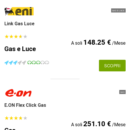
GAS E LUCE
Link Gas Luce
★
★
★
★
★
★
★
★
★
★
148.25 €
A soli
/Mese
Gas e Luce
SCOPRI
GAS
E.ON Flex Click Gas
★
★
★
★
★
★
★
★
★
★
251.10 €
A soli
/Mese