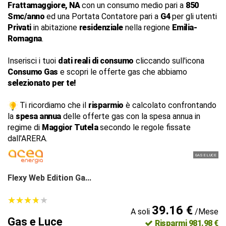
Frattamaggiore, NA
con un consumo medio pari a
850
Smc/anno
ed una Portata Contatore pari a
G4
per gli utenti
Privati
in abitazione
residenziale
nella regione
Emilia-
Romagna
.
Inserisci i tuoi
dati reali di consumo
cliccando sull'icona
Consumo Gas
e scopri le offerte gas che abbiamo
selezionato per te!
Ti ricordiamo che il
risparmio
è calcolato confrontando
la
spesa annua
delle offerte gas con la spesa annua in
regime di
Maggior Tutela
secondo le regole fissate
dall'ARERA.
GAS E LUCE
Flexy Web Edition Ga...
★
★
★
★
★
★
★
★
★
★
39.16 €
A soli
/Mese
Gas e Luce
Risparmi 981.98 €