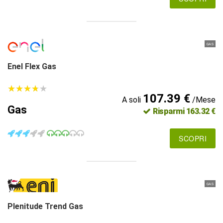
GAS
Enel Flex Gas
★
★
★
★
★
★
★
★
★
★
107.39 €
A soli
/Mese
Gas
Risparmi 163.32 €
SCOPRI
GAS
Plenitude Trend Gas