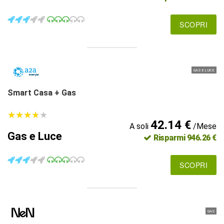
SCOPRI
GAS E LUCE
Smart Casa + Gas
★
★
★
★
★
★
★
★
★
★
42.14 €
A soli
/Mese
Gas e Luce
Risparmi 946.26 €
SCOPRI
GAS