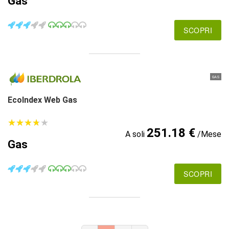
Gas
SCOPRI
GAS
EcoIndex Web Gas
★
★
★
★
★
★
★
★
★
★
251.18 €
A soli
/Mese
Gas
SCOPRI