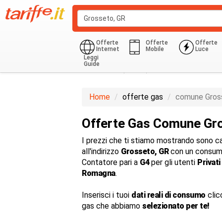
Offerte
Offerte
Offerte
Internet
Mobile
Luce
Leggi
Guide
Domestico (G1-G6)
850.0 Kwh
Home
offerte gas
comune Gros
Offerte Gas Comune Gr
I prezzi che ti stiamo mostrando sono cal
all'indirizzo
Grosseto, GR
con un consum
Contatore pari a
G4
per gli utenti
Privati
Romagna
.
Inserisci i tuoi
dati reali di consumo
clic
gas che abbiamo
selezionato per te!