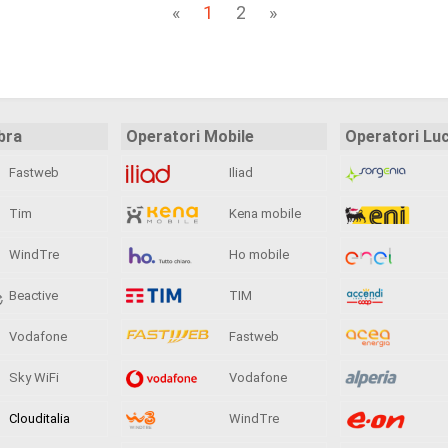
«
1
2
»
bra
Operatori Mobile
Operatori Lu
Fastweb
Iliad
Tim
Kena mobile
WindTre
Ho mobile
Beactive
TIM
Vodafone
Fastweb
Sky WiFi
Vodafone
Clouditalia
WindTre