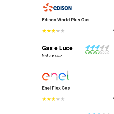
Edison World Plus Gas
★
★
★
★
★
★
★
★
★
★
Gas e Luce
Miglior prezzo
Enel Flex Gas
★
★
★
★
★
★
★
★
★
★