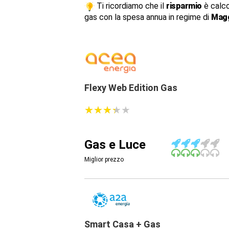
Ti ricordiamo che il
risparmio
è calco
gas con la spesa annua in regime di
Magg
Flexy Web Edition Gas
★
★
★
★
★
★
★
★
★
★
Gas e Luce
Miglior prezzo
Smart Casa + Gas