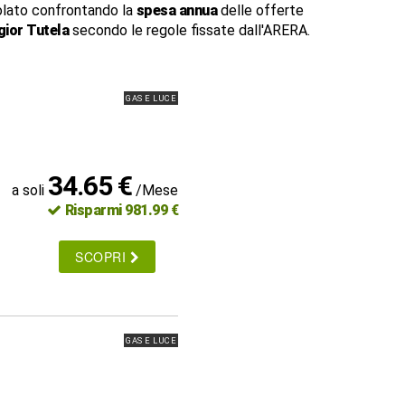
lato confrontando la
spesa annua
delle offerte
ior Tutela
secondo le regole fissate dall'ARERA.
GAS E LUCE
34.65 €
a soli
/Mese
Risparmi 981.99 €
SCOPRI
GAS E LUCE