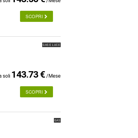
a soli
/Mese
SCOPRI
GAS E LUCE
143.73 €
a soli
/Mese
SCOPRI
GAS