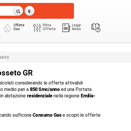
Offerte
Filtra
Leggi
Gas
Offerte
News
seto
osseto GR
colati considerando le offerte attivabili
o medio pari a
850 Smc/anno
ed una Portata
in abitazione
residenziale
nella regione
Emilia-
cando sull'icona
Consumo Gas
e scopri le offerte