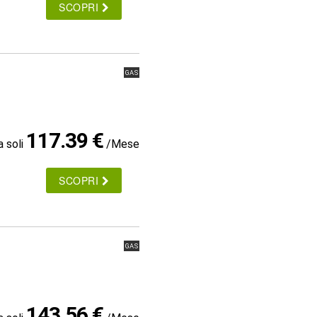
SCOPRI
GAS
117.39 €
a soli
/Mese
SCOPRI
GAS
143.56 €