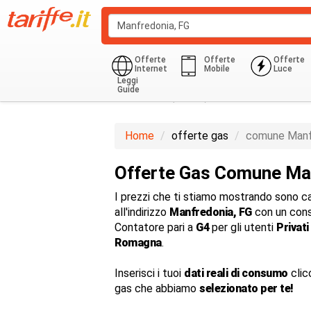
Offerte
Offerte
Offerte
Internet
Mobile
Luce
Leggi
Guide
Domestico (G1-G6)
850.0 Kwh
Home
offerte gas
comune Manf
Offerte Gas Comune Ma
I prezzi che ti stiamo mostrando sono cal
all'indirizzo
Manfredonia, FG
con un con
Contatore pari a
G4
per gli utenti
Privati
Romagna
.
Inserisci i tuoi
dati reali di consumo
clic
gas che abbiamo
selezionato per te!