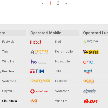
«
1
2
»
bra
Operatori Mobile
Operatori Lu
Fastweb
Iliad
Tim
Kena mobile
WindTre
Ho mobile
Beactive
TIM
Vodafone
Fastweb
Sky WiFi
Vodafone
Clouditalia
WindTre