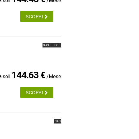
a soli
/Mese
SCOPRI
GAS E LUCE
144.63 €
a soli
/Mese
SCOPRI
GAS