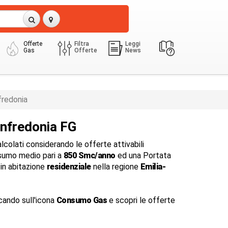
Offerte
Filtra
Leggi
Gas
Offerte
News
redonia
nfredonia FG
colati considerando le offerte attivabili
sumo medio pari a
850 Smc/anno
ed una Portata
in abitazione
residenziale
nella regione
Emilia-
cando sull'icona
Consumo Gas
e scopri le offerte