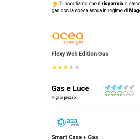
Ti ricordiamo che il
risparmio
è calco
gas con la spesa annua in regime di
Magg
Flexy Web Edition Gas
★
★
★
★
★
★
★
★
★
★
Gas e Luce
Miglior prezzo
Smart Casa + Gas