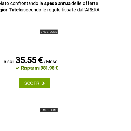
lato confrontando la
spesa annua
delle offerte
ior Tutela
secondo le regole fissate dall'ARERA.
GAS E LUCE
35.55 €
a soli
/Mese
Risparmi 981.98 €
SCOPRI
GAS E LUCE