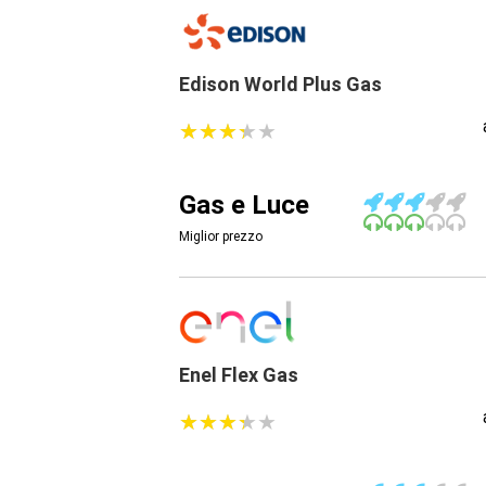
Edison World Plus Gas
★
★
★
★
★
★
★
★
★
★
Gas e Luce
Miglior prezzo
Enel Flex Gas
★
★
★
★
★
★
★
★
★
★