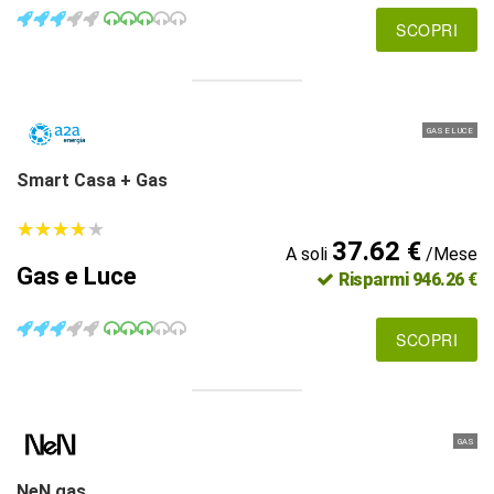
SCOPRI
GAS E LUCE
Smart Casa + Gas
★
★
★
★
★
★
★
★
★
★
37.62 €
A soli
/Mese
Gas e Luce
Risparmi 946.26 €
SCOPRI
GAS
NeN gas