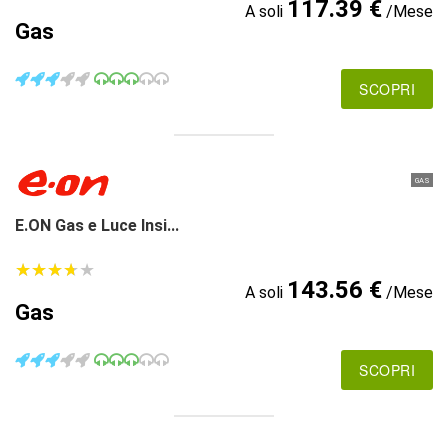
117.39 €
A soli
/Mese
Gas
SCOPRI
GAS
E.ON Gas e Luce Insi...
★
★
★
★
★
★
★
★
★
★
143.56 €
A soli
/Mese
Gas
SCOPRI