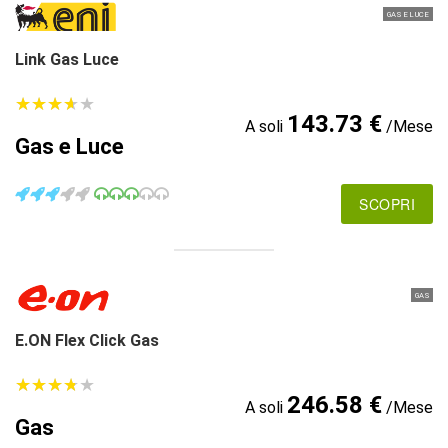
GAS E LUCE
Link Gas Luce
★
★
★
★
★
★
★
★
★
★
143.73 €
A soli
/Mese
Gas e Luce
SCOPRI
GAS
E.ON Flex Click Gas
★
★
★
★
★
★
★
★
★
★
246.58 €
A soli
/Mese
Gas