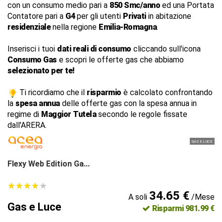
con un consumo medio pari a
850 Smc/anno
ed una Portata
Contatore pari a
G4
per gli utenti
Privati
in abitazione
residenziale
nella regione
Emilia-Romagna
.
Inserisci i tuoi
dati reali di consumo
cliccando sull'icona
Consumo Gas
e scopri le offerte gas che abbiamo
selezionato per te!
Ti ricordiamo che il
risparmio
è calcolato confrontando
la
spesa annua
delle offerte gas con la spesa annua in
regime di
Maggior Tutela
secondo le regole fissate
dall'ARERA.
GAS E LUCE
Flexy Web Edition Ga...
★
★
★
★
★
★
★
★
★
★
34.65 €
A soli
/Mese
Gas e Luce
Risparmi 981.99 €