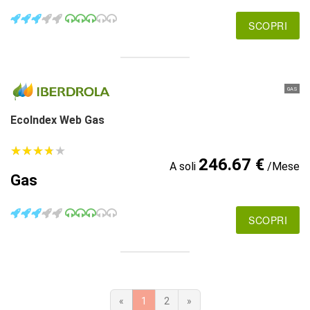
SCOPRI
GAS
EcoIndex Web Gas
★
★
★
★
★
★
★
★
★
★
246.67 €
A soli
/Mese
Gas
SCOPRI
«
1
2
»