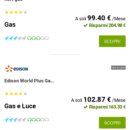
★
★
★
★
★
★
★
★
★
★
99.40 €
A soli
/Mese
Gas
Risparmi 204.98 €
SCOPRI
GAS E LUCE
Edison World Plus Ga...
★
★
★
★
★
★
★
★
★
★
102.87 €
A soli
/Mese
Gas e Luce
Risparmi 163.33 €
SCOPRI