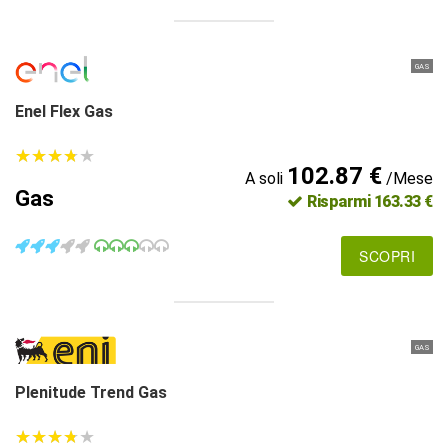
GAS
Enel Flex Gas
★
★
★
★
★
★
★
★
★
★
102.87 €
A soli
/Mese
Gas
Risparmi 163.33 €
SCOPRI
GAS
Plenitude Trend Gas
★
★
★
★
★
★
★
★
★
★