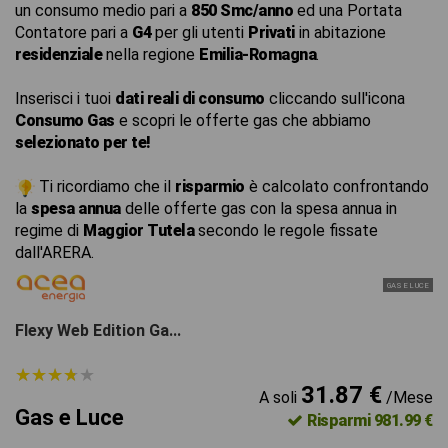
un consumo medio pari a
850 Smc/anno
ed una Portata
Contatore pari a
G4
per gli utenti
Privati
in abitazione
residenziale
nella regione
Emilia-Romagna
.
Inserisci i tuoi
dati reali di consumo
cliccando sull'icona
Consumo Gas
e scopri le offerte gas che abbiamo
selezionato per te!
Ti ricordiamo che il
risparmio
è calcolato confrontando
la
spesa annua
delle offerte gas con la spesa annua in
regime di
Maggior Tutela
secondo le regole fissate
dall'ARERA.
GAS E LUCE
Flexy Web Edition Ga...
★
★
★
★
★
★
★
★
★
★
31.87 €
A soli
/Mese
Gas e Luce
Risparmi 981.99 €