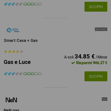
SCOPRI
GAS E LUCE
Smart Casa + Gas
★
★
★
★
★
★
★
★
★
★
34.85 €
A soli
/Mese
Gas e Luce
Risparmi 946.27 €
SCOPRI
GAS
NeN gas