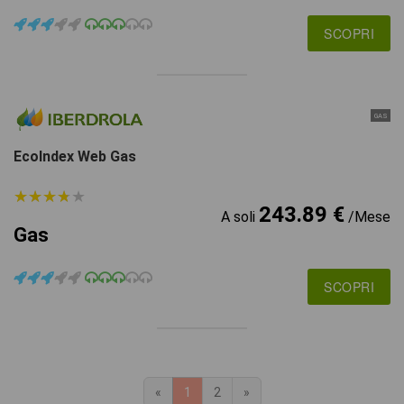
SCOPRI
GAS
EcoIndex Web Gas
★
★
★
★
★
★
★
★
★
★
243.89 €
A soli
/Mese
Gas
SCOPRI
«
1
2
»