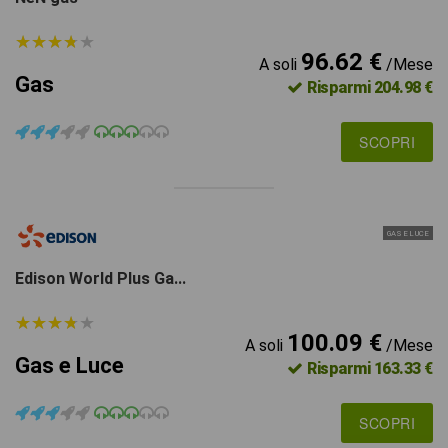
★
★
★
★
★
★
★
★
★
★
96.62 €
A soli
/Mese
Gas
Risparmi 204.98 €
SCOPRI
GAS E LUCE
Edison World Plus Ga...
★
★
★
★
★
★
★
★
★
★
100.09 €
A soli
/Mese
Gas e Luce
Risparmi 163.33 €
SCOPRI