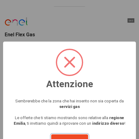
GAS
Enel Flex Gas
★
★
★
★
★
★
★
★
★
★
100.09 €
A soli
/Mese
Gas
Risparmi 163.33 €
SCOPRI
Attenzione
Sembrerebbe che la zona che hai inserito non sia coperta da
servizi gas
GAS
Le offerte che ti stiamo mostrando sono relative alla
regione
Plenitude Trend Gas
Emilia
, ti invitiamo quindi a riprovare con un
indirizzo diverso
!
★
★
★
★
★
★
★
★
★
★