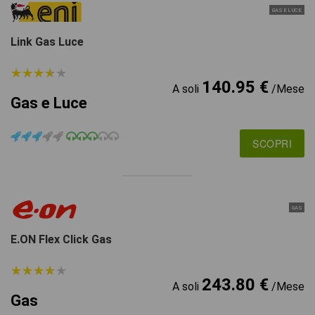
GAS E LUCE
Link Gas Luce
★
★
★
★
★
★
★
★
★
★
140.95 €
A soli
/Mese
Gas e Luce
SCOPRI
GAS
E.ON Flex Click Gas
★
★
★
★
★
★
★
★
★
★
243.80 €
A soli
/Mese
Gas