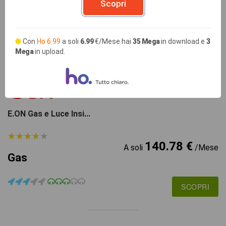
114.61 €
Scopri
A soli
/Mese
Gas
Con
Ho 6.99
a soli
6.99
€/Mese hai
35 Mega
in download e
3
SCOPRI
Mega
in upload.
GAS
E.ON Gas e Luce Insi...
★
★
★
★
★
★
★
★
★
★
140.78 €
A soli
/Mese
Gas
SCOPRI