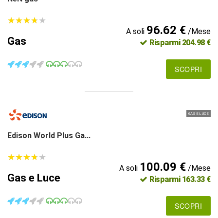
★
★
★
★
★
★
★
★
★
★
96.62 €
A soli
/Mese
Gas
Risparmi 204.98 €
SCOPRI
GAS E LUCE
Edison World Plus Ga...
★
★
★
★
★
★
★
★
★
★
100.09 €
A soli
/Mese
Gas e Luce
Risparmi 163.33 €
SCOPRI