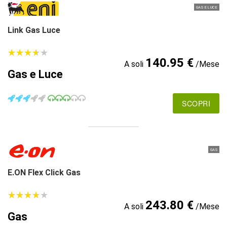
GAS E LUCE
Link Gas Luce
★
★
★
★
★
★
★
★
★
★
140.95 €
A soli
/Mese
Gas e Luce
SCOPRI
GAS
E.ON Flex Click Gas
★
★
★
★
★
★
★
★
★
★
243.80 €
A soli
/Mese
Gas