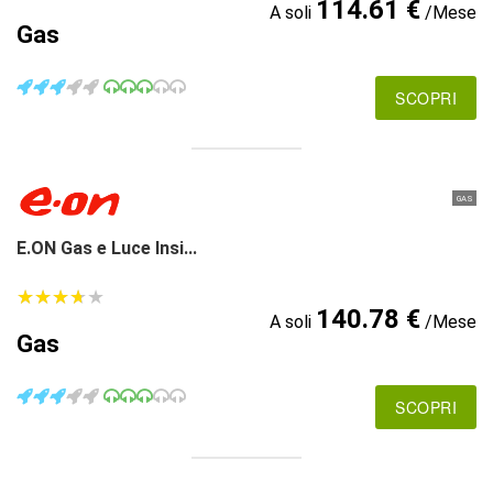
114.61 €
A soli
/Mese
Gas
SCOPRI
GAS
E.ON Gas e Luce Insi...
★
★
★
★
★
★
★
★
★
★
140.78 €
A soli
/Mese
Gas
SCOPRI