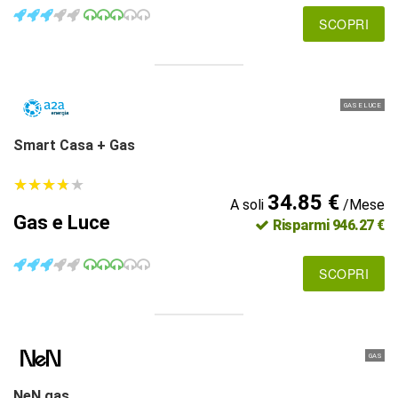
SCOPRI
GAS E LUCE
Smart Casa + Gas
★
★
★
★
★
★
★
★
★
★
34.85 €
A soli
/Mese
Gas e Luce
Risparmi 946.27 €
SCOPRI
GAS
NeN gas