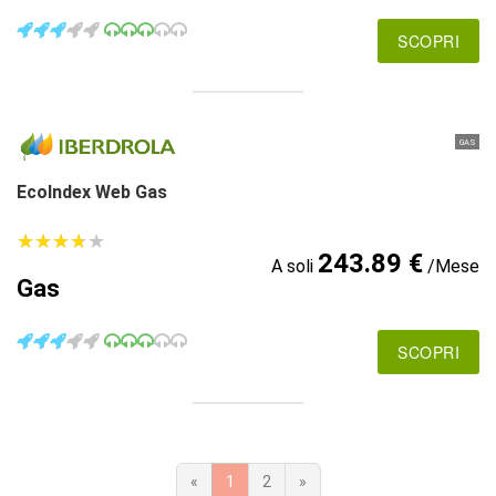
SCOPRI
GAS
EcoIndex Web Gas
★
★
★
★
★
★
★
★
★
★
243.89 €
A soli
/Mese
Gas
SCOPRI
«
1
2
»