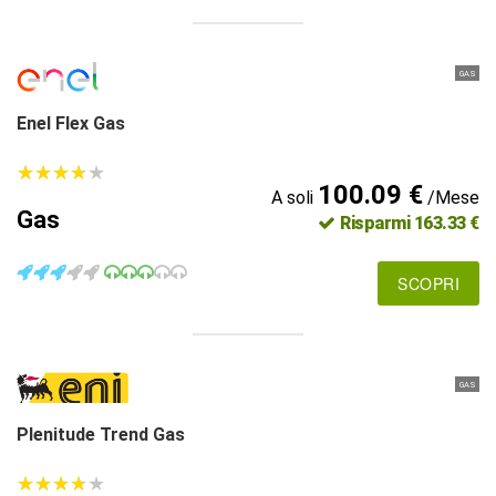
GAS
Enel Flex Gas
★
★
★
★
★
★
★
★
★
★
100.09 €
A soli
/Mese
Gas
Risparmi 163.33 €
SCOPRI
GAS
Plenitude Trend Gas
★
★
★
★
★
★
★
★
★
★