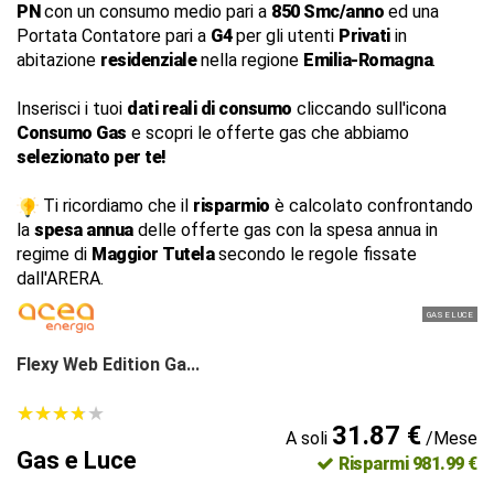
PN
con un consumo medio pari a
850 Smc/anno
ed una
Portata Contatore pari a
G4
per gli utenti
Privati
in
abitazione
residenziale
nella regione
Emilia-Romagna
.
Inserisci i tuoi
dati reali di consumo
cliccando sull'icona
Consumo Gas
e scopri le offerte gas che abbiamo
selezionato per te!
Ti ricordiamo che il
risparmio
è calcolato confrontando
la
spesa annua
delle offerte gas con la spesa annua in
regime di
Maggior Tutela
secondo le regole fissate
dall'ARERA.
GAS E LUCE
Flexy Web Edition Ga...
★
★
★
★
★
★
★
★
★
★
31.87 €
A soli
/Mese
Gas e Luce
Risparmi 981.99 €