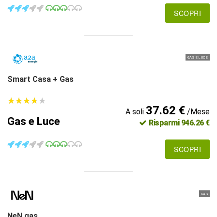
SCOPRI
GAS E LUCE
Smart Casa + Gas
★
★
★
★
★
★
★
★
★
★
37.62 €
A soli
/Mese
Gas e Luce
Risparmi 946.26 €
SCOPRI
GAS
NeN gas