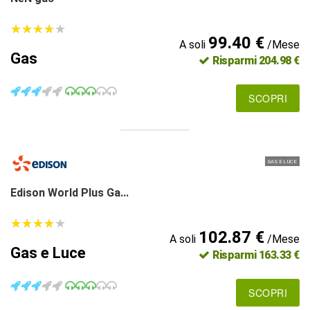
★
★
★
★
★
★
★
★
★
★
99.40 €
A soli
/Mese
Gas
Risparmi 204.98 €
SCOPRI
GAS E LUCE
Edison World Plus Ga...
★
★
★
★
★
★
★
★
★
★
102.87 €
A soli
/Mese
Gas e Luce
Risparmi 163.33 €
SCOPRI