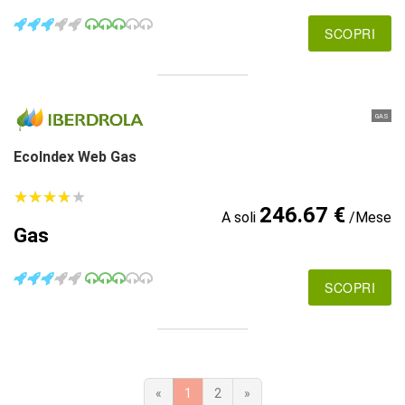
SCOPRI
GAS
EcoIndex Web Gas
★
★
★
★
★
★
★
★
★
★
246.67 €
A soli
/Mese
Gas
SCOPRI
«
1
2
»