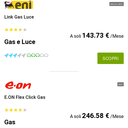
GAS E LUCE
Link Gas Luce
★
★
★
★
★
★
★
★
★
★
143.73 €
A soli
/Mese
Gas e Luce
SCOPRI
GAS
E.ON Flex Click Gas
★
★
★
★
★
★
★
★
★
★
246.58 €
A soli
/Mese
Gas