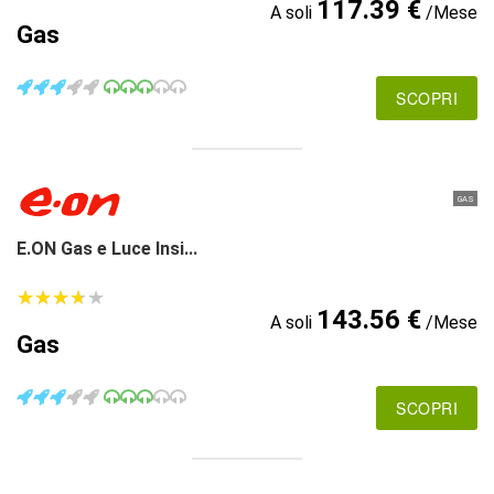
117.39 €
A soli
/Mese
Gas
SCOPRI
GAS
E.ON Gas e Luce Insi...
★
★
★
★
★
★
★
★
★
★
143.56 €
A soli
/Mese
Gas
SCOPRI