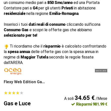
un consumo medio pari a
850 Smc/anno
ed una Portata
Contatore pari a
G4
per gli utenti
Privati
in abitazione
residenziale
nella regione
Emilia-Romagna
.
Inserisci i tuoi
dati reali di consumo
cliccando sull'icona
Consumo Gas
e scopri le offerte gas che abbiamo
selezionato per te!
Ti ricordiamo che il
risparmio
è calcolato confrontando
la
spesa annua
delle offerte gas con la spesa annua in
regime di
Maggior Tutela
secondo le regole fissate
dall'ARERA.
GAS E LUCE
Flexy Web Edition Ga...
★
★
★
★
★
★
★
★
★
★
34.65 €
A soli
/Mese
Gas e Luce
Risparmi 981.99 €