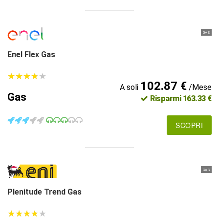
GAS
Enel Flex Gas
★
★
★
★
★
★
★
★
★
★
102.87 €
A soli
/Mese
Gas
Risparmi 163.33 €
SCOPRI
GAS
Plenitude Trend Gas
★
★
★
★
★
★
★
★
★
★