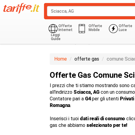
Offerte
Offerte
Offerte
Internet
Mobile
Luce
Leggi
Guide
Domestico (G1-G6)
850.0 Kwh
Home
offerte gas
comune Scia
Offerte Gas Comune Sc
I prezzi che ti stiamo mostrando sono cal
all'indirizzo
Sciacca, AG
con un consumo 
Contatore pari a
G4
per gli utenti
Privati
Romagna
.
Inserisci i tuoi
dati reali di consumo
clic
gas che abbiamo
selezionato per te!