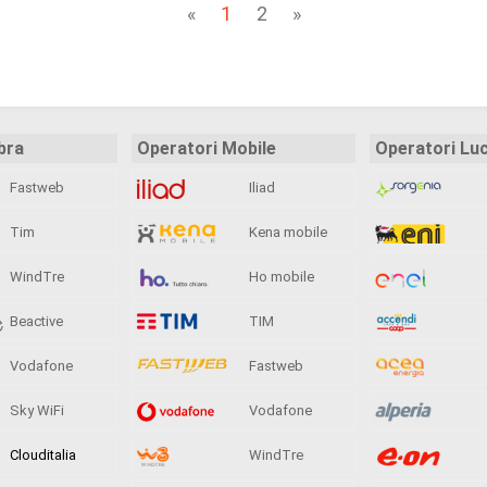
«
1
2
»
bra
Operatori Mobile
Operatori Lu
Fastweb
Iliad
Tim
Kena mobile
WindTre
Ho mobile
Beactive
TIM
Vodafone
Fastweb
Sky WiFi
Vodafone
Clouditalia
WindTre