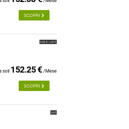
a soli
/Mese
SCOPRI
GAS E LUCE
152.25 €
a soli
/Mese
SCOPRI
GAS