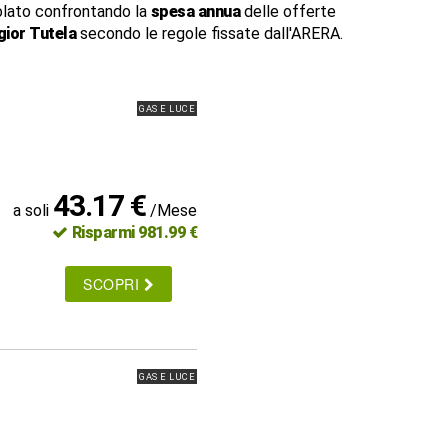
lato confrontando la
spesa annua
delle offerte
ior Tutela
secondo le regole fissate dall'ARERA.
GAS E LUCE
43.17 €
a soli
/Mese
Risparmi 981.99 €
SCOPRI
GAS E LUCE