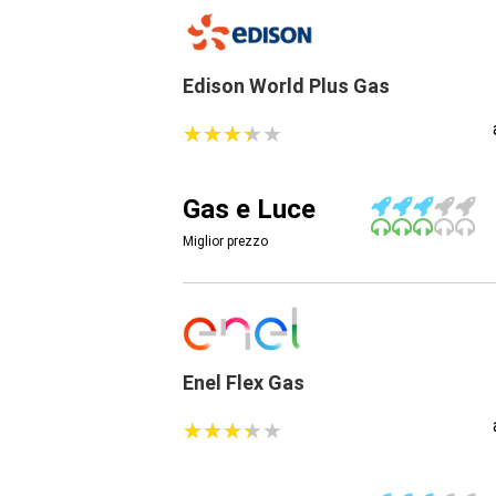
Edison World Plus Gas
★
★
★
★
★
★
★
★
★
★
Gas e Luce
Miglior prezzo
Enel Flex Gas
★
★
★
★
★
★
★
★
★
★