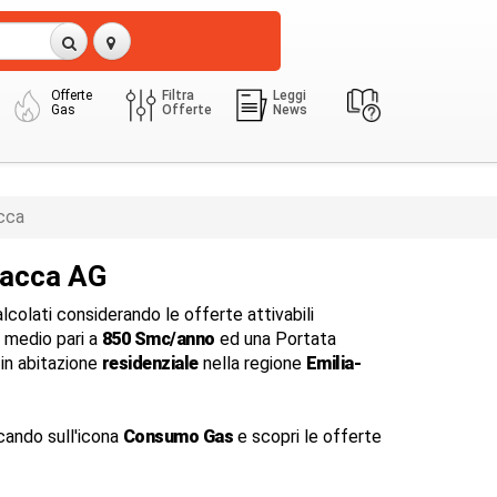
Offerte
Filtra
Leggi
Gas
Offerte
News
cca
iacca AG
colati considerando le offerte attivabili
medio pari a
850 Smc/anno
ed una Portata
in abitazione
residenziale
nella regione
Emilia-
cando sull'icona
Consumo Gas
e scopri le offerte