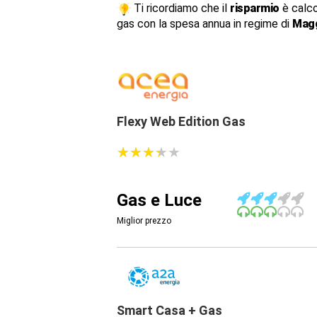
Ti ricordiamo che il
risparmio
è calco
gas con la spesa annua in regime di
Magg
Flexy Web Edition Gas
★
★
★
★
★
★
★
★
★
★
Gas e Luce
Miglior prezzo
Smart Casa + Gas