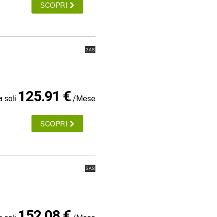
SCOPRI
GAS
125.91 €
a soli
/Mese
SCOPRI
GAS
152.08 €