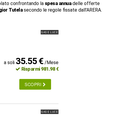
lato confrontando la
spesa annua
delle offerte
ior Tutela
secondo le regole fissate dall'ARERA.
GAS E LUCE
35.55 €
a soli
/Mese
Risparmi 981.98 €
SCOPRI
GAS E LUCE