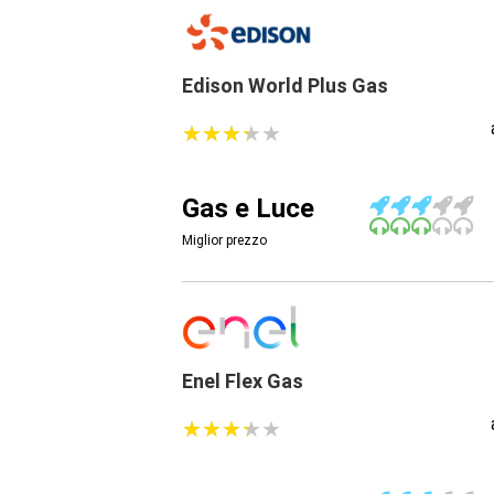
Edison World Plus Gas
★
★
★
★
★
★
★
★
★
★
Gas e Luce
Miglior prezzo
Enel Flex Gas
★
★
★
★
★
★
★
★
★
★