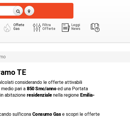
Offerte
Filtra
Leggi
Gas
Offerte
News
amo
ramo TE
colati considerando le offerte attivabili
medio pari a
850 Smc/anno
ed una Portata
in abitazione
residenziale
nella regione
Emilia-
cando sull'icona
Consumo Gas
e scopri le offerte