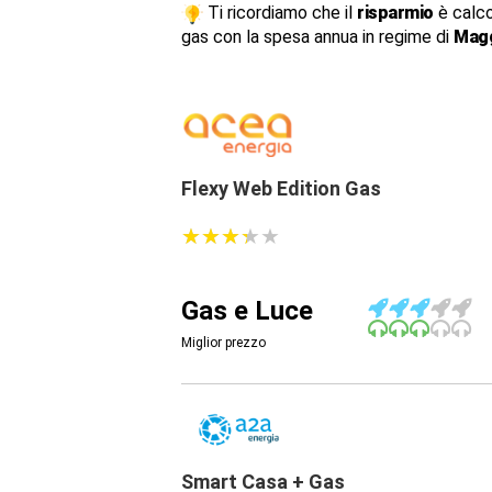
Ti ricordiamo che il
risparmio
è calco
gas con la spesa annua in regime di
Magg
Flexy Web Edition Gas
★
★
★
★
★
★
★
★
★
★
Gas e Luce
Miglior prezzo
Smart Casa + Gas