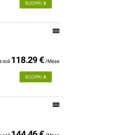
SCOPRI
GAS
118.29 €
a soli
/Mese
SCOPRI
GAS
144.46 €