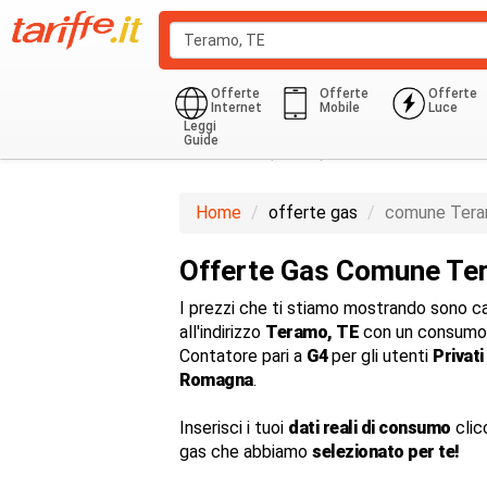
Offerte
Offerte
Offerte
Internet
Mobile
Luce
Leggi
Guide
Domestico (G1-G6)
850.0 Kwh
Home
offerte gas
comune Ter
Offerte Gas Comune Te
I prezzi che ti stiamo mostrando sono cal
all'indirizzo
Teramo, TE
con un consumo 
Contatore pari a
G4
per gli utenti
Privati
Romagna
.
Inserisci i tuoi
dati reali di consumo
clic
gas che abbiamo
selezionato per te!