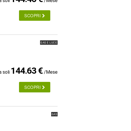
a soli
/Mese
SCOPRI
GAS E LUCE
144.63 €
a soli
/Mese
SCOPRI
GAS