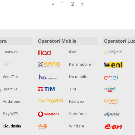
«
1
2
»
bra
Operatori Mobile
Operatori Lu
Fastweb
Iliad
Tim
Kena mobile
WindTre
Ho mobile
Beactive
TIM
Vodafone
Fastweb
Sky WiFi
Vodafone
Clouditalia
WindTre