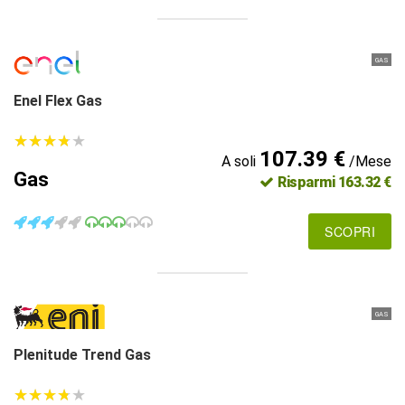
GAS
Enel Flex Gas
★
★
★
★
★
★
★
★
★
★
107.39 €
A soli
/Mese
Gas
Risparmi 163.32 €
SCOPRI
GAS
Plenitude Trend Gas
★
★
★
★
★
★
★
★
★
★