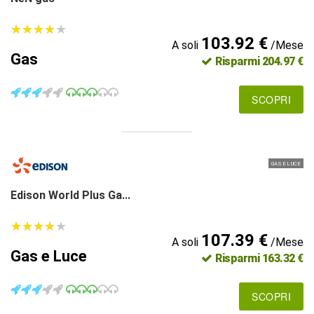
★
★
★
★
★
★
★
★
★
★
103.92 €
A soli
/Mese
Gas
Risparmi 204.97 €
SCOPRI
GAS E LUCE
Edison World Plus Ga...
★
★
★
★
★
★
★
★
★
★
107.39 €
A soli
/Mese
Gas e Luce
Risparmi 163.32 €
SCOPRI