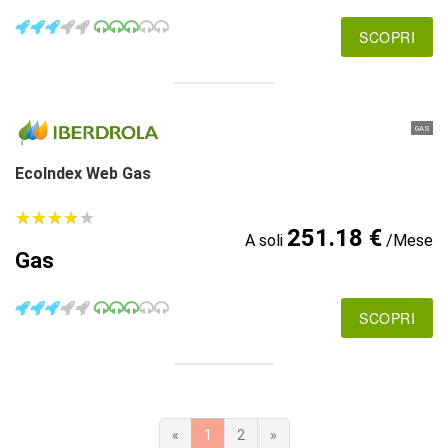
SCOPRI
GAS
EcoIndex Web Gas
★
★
★
★
★
★
★
★
★
★
251.18 €
A soli
/Mese
Gas
SCOPRI
«
1
2
»