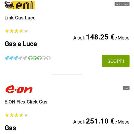
GAS E LUCE
Link Gas Luce
★
★
★
★
★
★
★
★
★
★
148.25 €
A soli
/Mese
Gas e Luce
SCOPRI
GAS
E.ON Flex Click Gas
★
★
★
★
★
★
★
★
★
★
251.10 €
A soli
/Mese
Gas