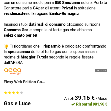
con un consumo medio pari a
850 Smc/anno
ed una Portata
Contatore pari a
G4
per gli utenti
Privati
in abitazione
residenziale
nella regione
Emilia-Romagna
.
Inserisci i tuoi
dati reali di consumo
cliccando sull'icona
Consumo Gas
e scopri le offerte gas che abbiamo
selezionato per te!
Ti ricordiamo che il
risparmio
è calcolato confrontando
la
spesa annua
delle offerte gas con la spesa annua in
regime di
Maggior Tutela
secondo le regole fissate
dall'ARERA.
GAS E LUCE
Flexy Web Edition Ga...
★
★
★
★
★
★
★
★
★
★
39.16 €
A soli
/Mese
Gas e Luce
Risparmi 981.98 €