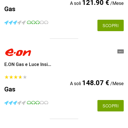
121.90 €
A soli
/Mese
Gas
SCOPRI
GAS
E.ON Gas e Luce Insi...
★
★
★
★
★
★
★
★
★
★
148.07 €
A soli
/Mese
Gas
SCOPRI