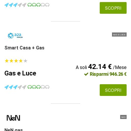
SCOPRI
GAS E LUCE
Smart Casa + Gas
★
★
★
★
★
★
★
★
★
★
42.14 €
A soli
/Mese
Gas e Luce
Risparmi 946.26 €
SCOPRI
GAS
NeN gas