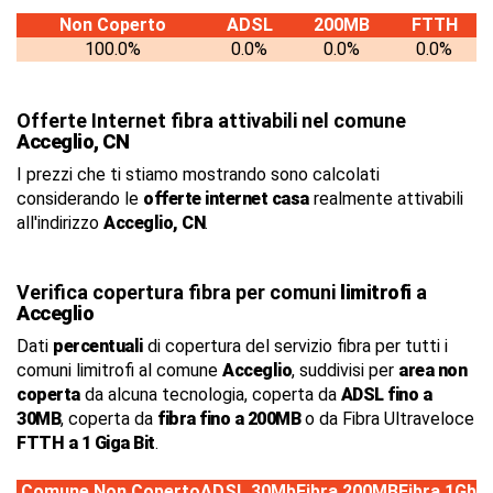
Non Coperto
ADSL
200MB
FTTH
100.0%
0.0%
0.0%
0.0%
Offerte Internet fibra attivabili nel comune
Acceglio, CN
I prezzi che ti stiamo mostrando sono calcolati
considerando le
offerte internet casa
realmente attivabili
all'indirizzo
Acceglio, CN
.
Verifica copertura fibra per comuni
limitrofi
a
Acceglio
Dati
percentuali
di copertura del servizio fibra per tutti i
comuni limitrofi al comune
Acceglio
, suddivisi per
area non
coperta
da alcuna tecnologia, coperta da
ADSL fino a
30MB
, coperta da
fibra fino a 200MB
o da Fibra Ultraveloce
FTTH a 1 Giga Bit
.
Comune
Non Coperto
ADSL 30Mb
Fibra 200MB
Fibra 1Gb