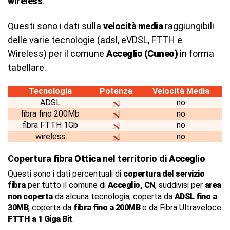
wireless
.
Questi sono i dati sulla
velocità media
raggiungibili
delle varie tecnologie (adsl, eVDSL, FTTH e
Wireless) per il comune
Acceglio (Cuneo)
in forma
tabellare.
Tecnologia
Potenza
Velocità Media
ADSL
no
fibra fino 200Mb
no
fibra FTTH 1Gb
no
wireless
no
Copertura
fibra Ottica
nel territorio di
Acceglio
Questi sono i dati percentuali di
copertura del servizio
fibra
per tutto il comune di
Acceglio, CN
, suddivisi per
area
non coperta
da alcuna tecnologia, coperta da
ADSL fino a
30MB
, coperta da
fibra fino a 200MB
o da Fibra Ultraveloce
FTTH a 1 Giga Bit
.