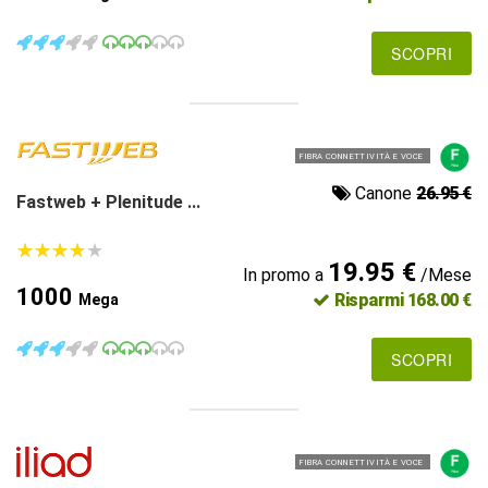
SCOPRI
FIBRA CONNETTIVITÀ E VOCE
Canone
26.95 €
Fastweb + Plenitude ...
★
★
★
★
★
★
★
★
★
★
19.95 €
In promo a
/Mese
1000
Risparmi 168.00 €
Mega
SCOPRI
FIBRA CONNETTIVITÀ E VOCE