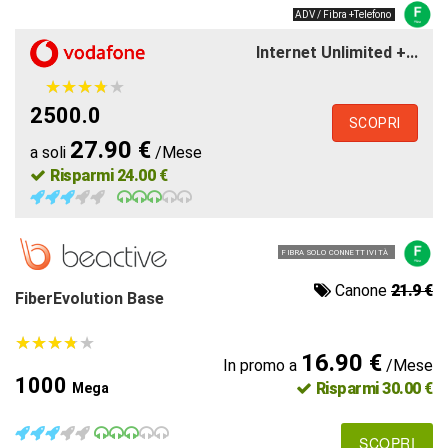
ADV / Fibra +Telefono
Internet Unlimited +...
★
★
★
★
★
★
★
★
★
★
2500.0
SCOPRI
27.90 €
a soli
/Mese
Risparmi 24.00 €
FIBRA SOLO CONNETTIVITÀ
Canone
21.9 €
FiberEvolution Base
★
★
★
★
★
★
★
★
★
★
16.90 €
In promo a
/Mese
1000
Risparmi 30.00 €
Mega
SCOPRI