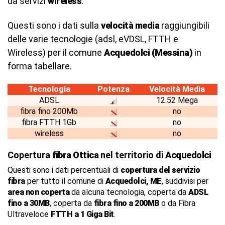
da servizi
wireless
.
Questi sono i dati sulla
velocità media
raggiungibili
delle varie tecnologie (adsl, eVDSL, FTTH e
Wireless) per il comune
Acquedolci (Messina)
in
forma tabellare.
Tecnologia
Potenza
Velocità Media
ADSL
12.52 Mega
fibra fino 200Mb
no
fibra FTTH 1Gb
no
wireless
no
Copertura
fibra Ottica
nel territorio di
Acquedolci
Questi sono i dati percentuali di
copertura del servizio
fibra
per tutto il comune di
Acquedolci, ME
, suddivisi per
area non coperta
da alcuna tecnologia, coperta da
ADSL
fino a 30MB
, coperta da
fibra fino a 200MB
o da Fibra
Ultraveloce
FTTH a 1 Giga Bit
.