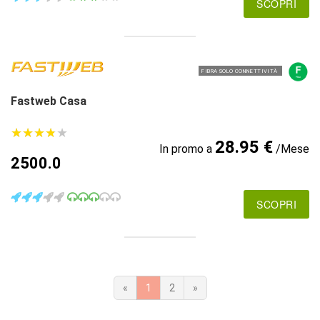
SCOPRI
FIBRA SOLO CONNETTIVITÀ
Fastweb Casa
★
★
★
★
★
★
★
★
★
★
28.95 €
In promo a
/Mese
2500.0
SCOPRI
«
1
2
»