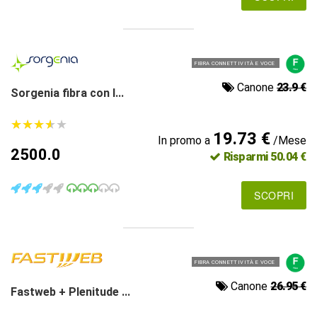
FIBRA CONNETTIVITÀ E VOCE
Canone
23.9 €
Sorgenia fibra con l...
★
★
★
★
★
★
★
★
★
★
19.73 €
In promo a
/Mese
2500.0
Risparmi 50.04 €
SCOPRI
FIBRA CONNETTIVITÀ E VOCE
Canone
26.95 €
Fastweb + Plenitude ...