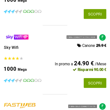
Mega
SCOPRI
FIBRA CONNETTIVITÀ E VOCE
Canone
29.9 €
Sky Wifi
★
★
★
★
★
★
★
★
★
★
24.90 €
In promo a
/Mese
1000
Risparmi 90.00 €
Mega
SCOPRI
FIBRA SOLO CONNETTIVITÀ