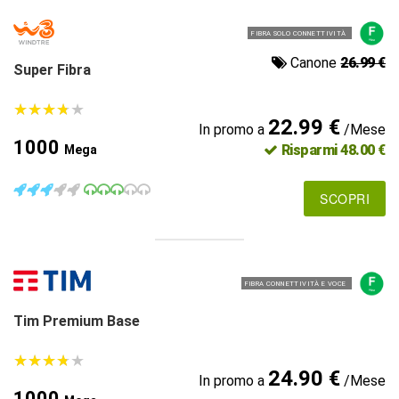
FIBRA SOLO CONNETTIVITÀ
Canone
26.99 €
Super Fibra
★
★
★
★
★
★
★
★
★
★
22.99 €
In promo a
/Mese
1000
Risparmi 48.00 €
Mega
SCOPRI
FIBRA CONNETTIVITÀ E VOCE
Tim Premium Base
★
★
★
★
★
★
★
★
★
★
24.90 €
In promo a
/Mese
1000