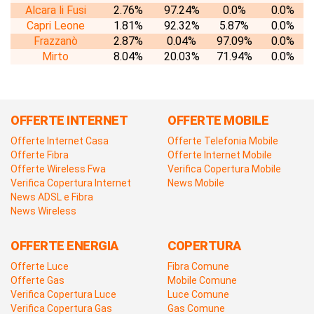
Alcara li Fusi
2.76%
97.24%
0.0%
0.0%
Capri Leone
1.81%
92.32%
5.87%
0.0%
Frazzanò
2.87%
0.04%
97.09%
0.0%
Mirto
8.04%
20.03%
71.94%
0.0%
OFFERTE INTERNET
OFFERTE MOBILE
Offerte Internet Casa
Offerte Telefonia Mobile
Offerte Fibra
Offerte Internet Mobile
Offerte Wireless Fwa
Verifica Copertura Mobile
Verifica Copertura Internet
News Mobile
News ADSL e Fibra
News Wireless
OFFERTE ENERGIA
COPERTURA
Offerte Luce
Fibra Comune
Offerte Gas
Mobile Comune
Verifica Copertura Luce
Luce Comune
Verifica Copertura Gas
Gas Comune