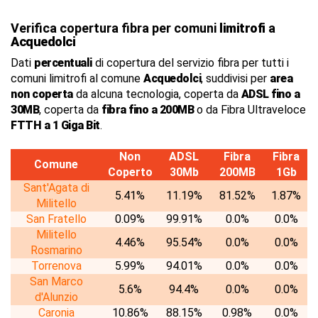
Verifica copertura fibra per comuni
limitrofi
a
Acquedolci
Dati
percentuali
di copertura del servizio fibra per tutti i
comuni limitrofi al comune
Acquedolci
, suddivisi per
area
non coperta
da alcuna tecnologia, coperta da
ADSL fino a
30MB
, coperta da
fibra fino a 200MB
o da Fibra Ultraveloce
FTTH a 1 Giga Bit
.
Non
ADSL
Fibra
Fibra
Comune
Coperto
30Mb
200MB
1Gb
Sant'Agata di
5.41%
11.19%
81.52%
1.87%
Militello
San Fratello
0.09%
99.91%
0.0%
0.0%
Militello
4.46%
95.54%
0.0%
0.0%
Rosmarino
Torrenova
5.99%
94.01%
0.0%
0.0%
San Marco
5.6%
94.4%
0.0%
0.0%
d'Alunzio
Caronia
10.86%
88.15%
0.98%
0.0%