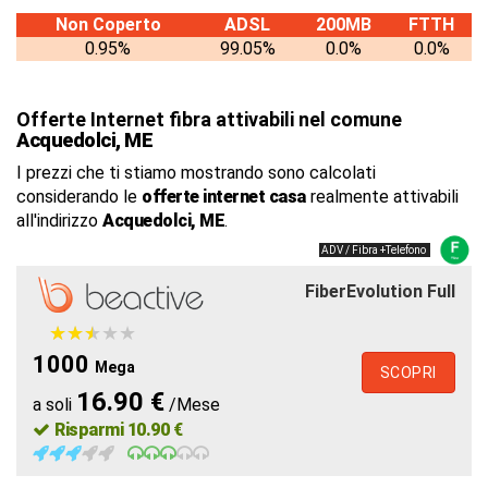
Non Coperto
ADSL
200MB
FTTH
0.95%
99.05%
0.0%
0.0%
Offerte Internet fibra attivabili nel comune
Acquedolci, ME
I prezzi che ti stiamo mostrando sono calcolati
considerando le
offerte internet casa
realmente attivabili
all'indirizzo
Acquedolci, ME
.
ADV / Fibra +Telefono
FiberEvolution Full
★
★
★
★
★
★
★
★
★
★
1000
Mega
SCOPRI
16.90 €
a soli
/Mese
Risparmi 10.90 €