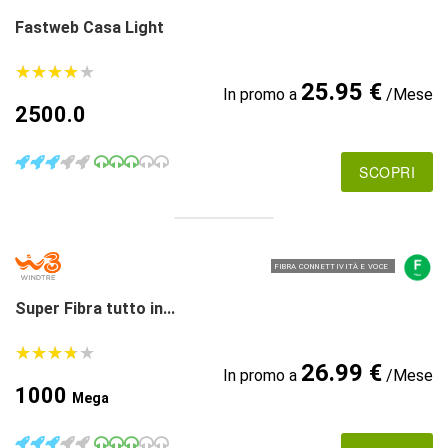
Fastweb Casa Light
★
★
★
★
★
★
★
★
★
★
25.95 €
In promo a
/Mese
2500.0
SCOPRI
FIBRA CONNETTIVITÀ E VOCE
Super Fibra tutto in...
★
★
★
★
★
★
★
★
★
★
26.99 €
In promo a
/Mese
1000
Mega