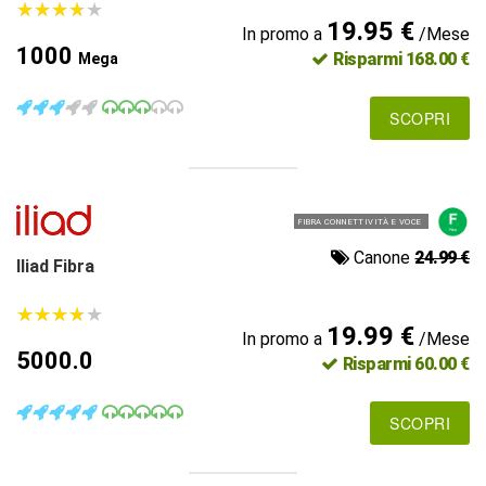
★
★
★
★
★
★
★
★
★
★
19.95 €
In promo a
/Mese
1000
Risparmi 168.00 €
Mega
SCOPRI
FIBRA CONNETTIVITÀ E VOCE
Canone
24.99 €
Iliad Fibra
★
★
★
★
★
★
★
★
★
★
19.99 €
In promo a
/Mese
5000.0
Risparmi 60.00 €
SCOPRI