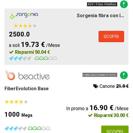
ADV / Fibra +Telefono
Sorgenia fibra con l...
★
★
★
★
★
★
★
★
★
★
2500.0
SCOPRI
19.73 €
a soli
/Mese
Risparmi 50.04 €
FIBRA SOLO CONNETTIVITÀ
Canone
21.9 €
FiberEvolution Base
★
★
★
★
★
★
★
★
★
★
16.90 €
In promo a
/Mese
1000
Risparmi 30.00 €
Mega
SCOPRI