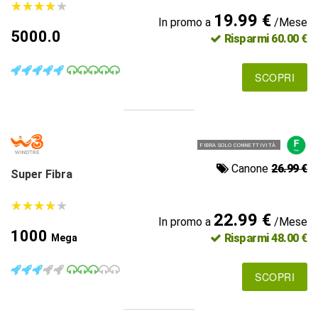
★
★
★
★
★
★
★
★
★
★
19.99 €
In promo a
/Mese
5000.0
Risparmi 60.00 €
SCOPRI
FIBRA SOLO CONNETTIVITÀ
Canone
26.99 €
Super Fibra
★
★
★
★
★
★
★
★
★
★
22.99 €
In promo a
/Mese
1000
Risparmi 48.00 €
Mega
SCOPRI