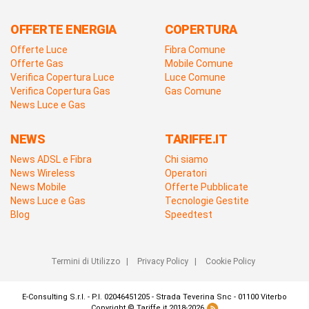
OFFERTE ENERGIA
COPERTURA
Offerte Luce
Fibra Comune
Offerte Gas
Mobile Comune
Verifica Copertura Luce
Luce Comune
Verifica Copertura Gas
Gas Comune
News Luce e Gas
NEWS
TARIFFE.IT
News ADSL e Fibra
Chi siamo
News Wireless
Operatori
News Mobile
Offerte Pubblicate
News Luce e Gas
Tecnologie Gestite
Blog
Speedtest
Termini di Utilizzo
|
Privacy Policy
|
Cookie Policy
E-Consulting S.r.l. - P.I. 02046451205 - Strada Teverina Snc - 01100 Viterbo
Copyright © Tariffe.it 2018-2026