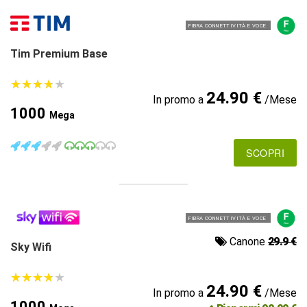
FIBRA CONNETTIVITÀ E VOCE
Tim Premium Base
★
★
★
★
★
★
★
★
★
★
24.90 €
In promo a
/Mese
1000
Mega
SCOPRI
FIBRA CONNETTIVITÀ E VOCE
Canone
29.9 €
Sky Wifi
★
★
★
★
★
★
★
★
★
★
24.90 €
In promo a
/Mese
1000