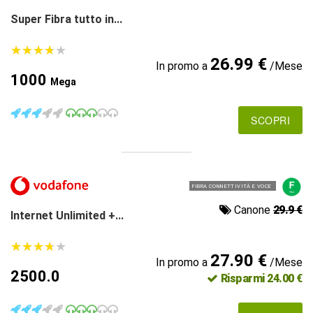
Super Fibra tutto in...
★
★
★
★
★
★
★
★
★
★
26.99 €
In promo a
/Mese
1000
Mega
SCOPRI
FIBRA CONNETTIVITÀ E VOCE
Canone
29.9 €
Internet Unlimited +...
★
★
★
★
★
★
★
★
★
★
27.90 €
In promo a
/Mese
2500.0
Risparmi 24.00 €