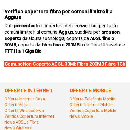
Verifica copertura fibra per comuni
limitrofi
a
Aggius
Dati
percentuali
di copertura del servizio fibra per tutti i
comuni limitrofi al comune
Aggius
, suddivisi per
area non
coperta
da alcuna tecnologia, coperta da
ADSL fino a
30MB
, coperta da
fibra fino a 200MB
o da Fibra Ultraveloce
FTTH a 1 Giga Bit
.
Comune
Non Coperto
ADSL 30Mb
Fibra 200MB
Fibra 1Gb
OFFERTE INTERNET
OFFERTE MOBILE
Offerte Internet Casa
Offerte Telefonia Mobile
Offerte Fibra
Offerte Internet Mobile
Offerte Wireless Fwa
Verifica Copertura Mobile
Verifica Copertura Internet
News Mobile
News ADSL e Fibra
News Wireless