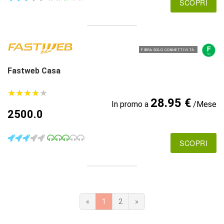
SCOPRI
FIBRA SOLO CONNETTIVITÀ
Fastweb Casa
★
★
★
★
★
★
★
★
★
★
28.95 €
In promo a
/Mese
2500.0
SCOPRI
«
1
2
»