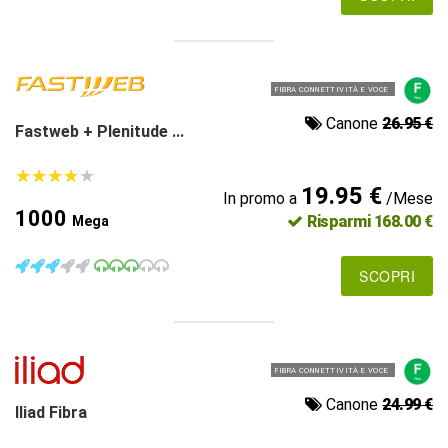
FIBRA CONNETTIVITÀ E VOCE
Canone
26.95 €
Fastweb + Plenitude ...
★
★
★
★
★
★
★
★
★
★
19.95 €
In promo a
/Mese
1000
Risparmi 168.00 €
Mega
SCOPRI
FIBRA CONNETTIVITÀ E VOCE
Canone
24.99 €
Iliad Fibra