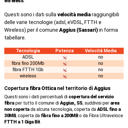
wireless
.
Questi sono i dati sulla
velocità media
raggiungibili
delle varie tecnologie (adsl, eVDSL, FTTH e
Wireless) per il comune
Aggius (Sassari)
in forma
tabellare.
Tecnologia
Potenza
Velocità Media
ADSL
no
fibra fino 200Mb
no
fibra FTTH 1Gb
no
wireless
no
Copertura
fibra Ottica
nel territorio di
Aggius
Questi sono i dati percentuali di
copertura del servizio
fibra
per tutto il comune di
Aggius, SS
, suddivisi per
area
non coperta
da alcuna tecnologia, coperta da
ADSL fino a
30MB
, coperta da
fibra fino a 200MB
o da Fibra Ultraveloce
FTTH a 1 Giga Bit
.