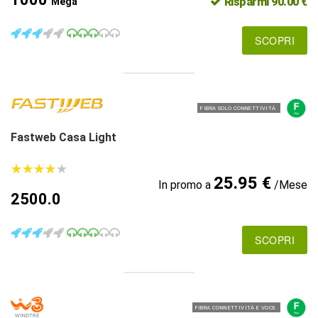
Risparmi 90.00 €
Mega
SCOPRI
FIBRA SOLO CONNETTIVITÀ
Fastweb Casa Light
★
★
★
★
★
★
★
★
★
★
25.95 €
In promo a
/Mese
2500.0
SCOPRI
FIBRA CONNETTIVITÀ E VOCE