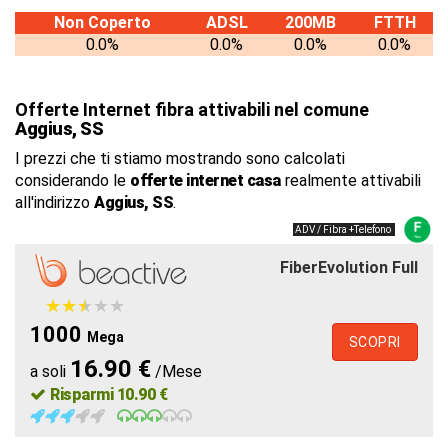
Non Coperto
ADSL
200MB
FTTH
0.0%
0.0%
0.0%
0.0%
Offerte Internet fibra attivabili nel comune
Aggius, SS
I prezzi che ti stiamo mostrando sono calcolati
considerando le
offerte internet casa
realmente attivabili
all'indirizzo
Aggius, SS
.
ADV / Fibra +Telefono
FiberEvolution Full
★
★
★
★
★
★
★
★
★
★
1000
Mega
SCOPRI
16.90 €
a soli
/Mese
Risparmi 10.90 €