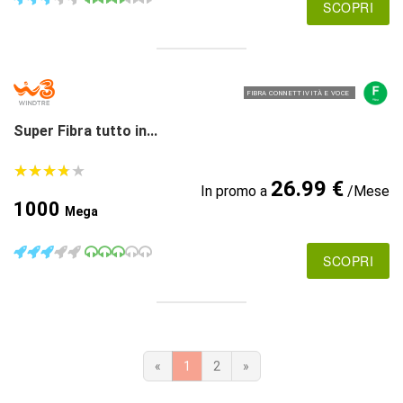
SCOPRI
FIBRA CONNETTIVITÀ E VOCE
Super Fibra tutto in...
★
★
★
★
★
★
★
★
★
★
26.99 €
In promo a
/Mese
1000
Mega
SCOPRI
«
1
2
»