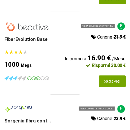
FIBRA SOLO CONNETTIVITÀ
Canone
21.9 €
FiberEvolution Base
★
★
★
★
★
★
★
★
★
★
16.90 €
In promo a
/Mese
1000
Risparmi 30.00 €
Mega
SCOPRI
FIBRA CONNETTIVITÀ E VOCE
Canone
23.9 €
Sorgenia fibra con l...