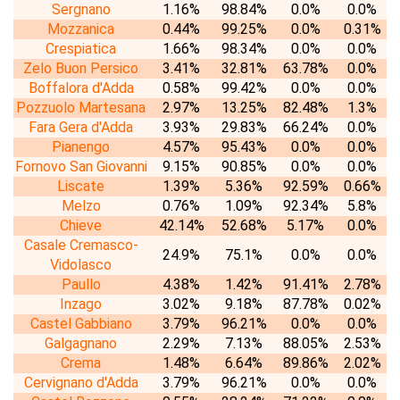
Sergnano
1.16%
98.84%
0.0%
0.0%
Mozzanica
0.44%
99.25%
0.0%
0.31%
Crespiatica
1.66%
98.34%
0.0%
0.0%
Zelo Buon Persico
3.41%
32.81%
63.78%
0.0%
Boffalora d'Adda
0.58%
99.42%
0.0%
0.0%
Pozzuolo Martesana
2.97%
13.25%
82.48%
1.3%
Fara Gera d'Adda
3.93%
29.83%
66.24%
0.0%
Pianengo
4.57%
95.43%
0.0%
0.0%
Fornovo San Giovanni
9.15%
90.85%
0.0%
0.0%
Liscate
1.39%
5.36%
92.59%
0.66%
Melzo
0.76%
1.09%
92.34%
5.8%
Chieve
42.14%
52.68%
5.17%
0.0%
Casale Cremasco-
24.9%
75.1%
0.0%
0.0%
Vidolasco
Paullo
4.38%
1.42%
91.41%
2.78%
Inzago
3.02%
9.18%
87.78%
0.02%
Castel Gabbiano
3.79%
96.21%
0.0%
0.0%
Galgagnano
2.29%
7.13%
88.05%
2.53%
Crema
1.48%
6.64%
89.86%
2.02%
Cervignano d'Adda
3.79%
96.21%
0.0%
0.0%