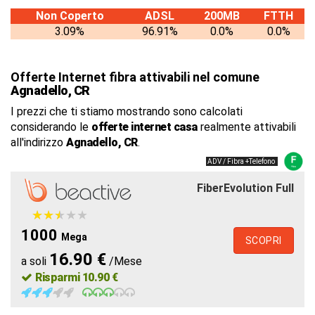
Non Coperto
ADSL
200MB
FTTH
3.09%
96.91%
0.0%
0.0%
Offerte Internet fibra attivabili nel comune
Agnadello, CR
I prezzi che ti stiamo mostrando sono calcolati
considerando le
offerte internet casa
realmente attivabili
all'indirizzo
Agnadello, CR
.
ADV / Fibra +Telefono
FiberEvolution Full
★
★
★
★
★
★
★
★
★
★
1000
Mega
SCOPRI
16.90 €
a soli
/Mese
Risparmi 10.90 €