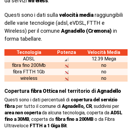
da servizi
wireless
.
Questi sono i dati sulla
velocità media
raggiungibili
delle varie tecnologie (adsl, eVDSL, FTTH e
Wireless) per il comune
Agnadello (Cremona)
in
forma tabellare.
Tecnologia
Potenza
Velocità Media
ADSL
12.39 Mega
fibra fino 200Mb
no
fibra FTTH 1Gb
no
wireless
no
Copertura
fibra Ottica
nel territorio di
Agnadello
Questi sono i dati percentuali di
copertura del servizio
fibra
per tutto il comune di
Agnadello, CR
, suddivisi per
area non coperta
da alcuna tecnologia, coperta da
ADSL
fino a 30MB
, coperta da
fibra fino a 200MB
o da Fibra
Ultraveloce
FTTH a 1 Giga Bit
.