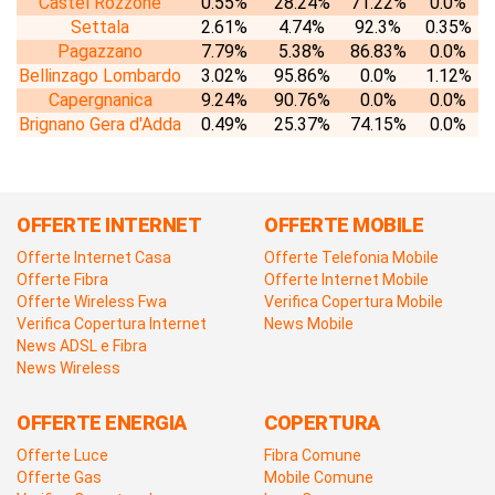
Castel Rozzone
0.55%
28.24%
71.22%
0.0%
Settala
2.61%
4.74%
92.3%
0.35%
Pagazzano
7.79%
5.38%
86.83%
0.0%
Bellinzago Lombardo
3.02%
95.86%
0.0%
1.12%
Capergnanica
9.24%
90.76%
0.0%
0.0%
Brignano Gera d'Adda
0.49%
25.37%
74.15%
0.0%
OFFERTE INTERNET
OFFERTE MOBILE
Offerte Internet Casa
Offerte Telefonia Mobile
Offerte Fibra
Offerte Internet Mobile
Offerte Wireless Fwa
Verifica Copertura Mobile
Verifica Copertura Internet
News Mobile
News ADSL e Fibra
News Wireless
OFFERTE ENERGIA
COPERTURA
Offerte Luce
Fibra Comune
Offerte Gas
Mobile Comune