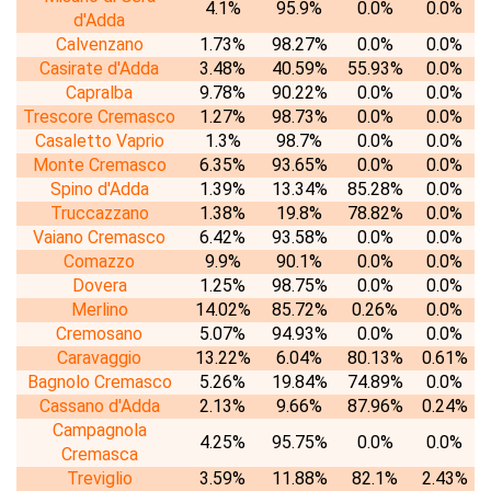
4.1%
95.9%
0.0%
0.0%
d'Adda
Calvenzano
1.73%
98.27%
0.0%
0.0%
Casirate d'Adda
3.48%
40.59%
55.93%
0.0%
Capralba
9.78%
90.22%
0.0%
0.0%
Trescore Cremasco
1.27%
98.73%
0.0%
0.0%
Casaletto Vaprio
1.3%
98.7%
0.0%
0.0%
Monte Cremasco
6.35%
93.65%
0.0%
0.0%
Spino d'Adda
1.39%
13.34%
85.28%
0.0%
Truccazzano
1.38%
19.8%
78.82%
0.0%
Vaiano Cremasco
6.42%
93.58%
0.0%
0.0%
Comazzo
9.9%
90.1%
0.0%
0.0%
Dovera
1.25%
98.75%
0.0%
0.0%
Merlino
14.02%
85.72%
0.26%
0.0%
Cremosano
5.07%
94.93%
0.0%
0.0%
Caravaggio
13.22%
6.04%
80.13%
0.61%
Bagnolo Cremasco
5.26%
19.84%
74.89%
0.0%
Cassano d'Adda
2.13%
9.66%
87.96%
0.24%
Campagnola
4.25%
95.75%
0.0%
0.0%
Cremasca
Treviglio
3.59%
11.88%
82.1%
2.43%