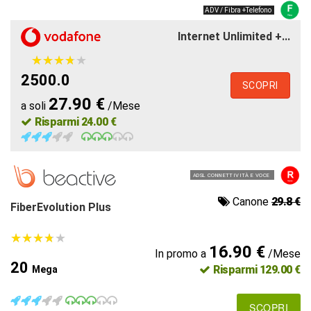
ADV / Fibra +Telefono
Internet Unlimited +...
★
★
★
★
★
★
★
★
★
★
2500.0
SCOPRI
27.90 €
a soli
/Mese
Risparmi 24.00 €
ADSL CONNETTIVITÀ E VOCE
Canone
29.8 €
FiberEvolution Plus
★
★
★
★
★
★
★
★
★
★
16.90 €
In promo a
/Mese
20
Risparmi 129.00 €
Mega
SCOPRI