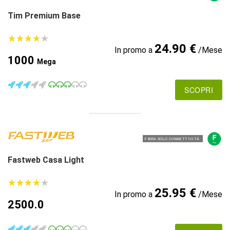
Tim Premium Base
★
★
★
★
★
★
★
★
★
★
24.90 €
In promo a
/Mese
1000
Mega
SCOPRI
FIBRA SOLO CONNETTIVITÀ
Fastweb Casa Light
★
★
★
★
★
★
★
★
★
★
25.95 €
In promo a
/Mese
2500.0