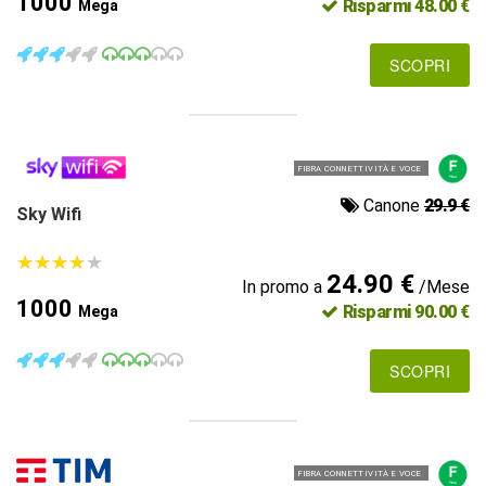
1000
Risparmi 48.00 €
Mega
SCOPRI
FIBRA CONNETTIVITÀ E VOCE
Canone
29.9 €
Sky Wifi
★
★
★
★
★
★
★
★
★
★
24.90 €
In promo a
/Mese
1000
Risparmi 90.00 €
Mega
SCOPRI
FIBRA CONNETTIVITÀ E VOCE