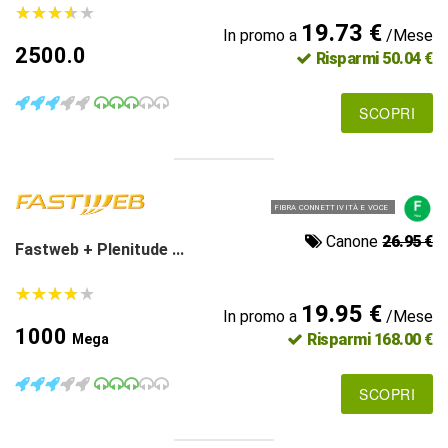
★
★
★
★
★
★
★
★
★
★
19.73 €
In promo a
/Mese
2500.0
Risparmi 50.04 €
SCOPRI
FIBRA CONNETTIVITÀ E VOCE
Canone
26.95 €
Fastweb + Plenitude ...
★
★
★
★
★
★
★
★
★
★
19.95 €
In promo a
/Mese
1000
Risparmi 168.00 €
Mega
SCOPRI