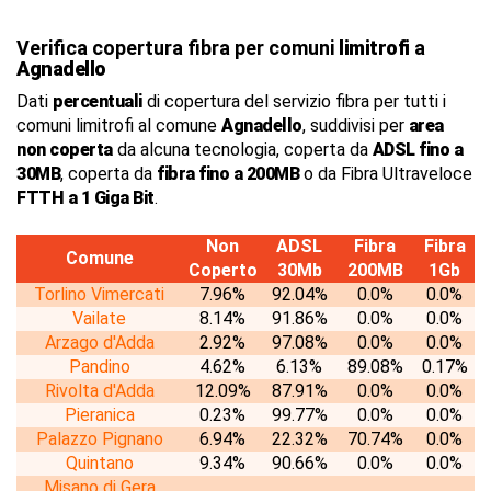
Verifica copertura fibra per comuni
limitrofi
a
Agnadello
Dati
percentuali
di copertura del servizio fibra per tutti i
comuni limitrofi al comune
Agnadello
, suddivisi per
area
non coperta
da alcuna tecnologia, coperta da
ADSL fino a
30MB
, coperta da
fibra fino a 200MB
o da Fibra Ultraveloce
FTTH a 1 Giga Bit
.
Non
ADSL
Fibra
Fibra
Comune
Coperto
30Mb
200MB
1Gb
Torlino Vimercati
7.96%
92.04%
0.0%
0.0%
Vailate
8.14%
91.86%
0.0%
0.0%
Arzago d'Adda
2.92%
97.08%
0.0%
0.0%
Pandino
4.62%
6.13%
89.08%
0.17%
Rivolta d'Adda
12.09%
87.91%
0.0%
0.0%
Pieranica
0.23%
99.77%
0.0%
0.0%
Palazzo Pignano
6.94%
22.32%
70.74%
0.0%
Quintano
9.34%
90.66%
0.0%
0.0%
Misano di Gera