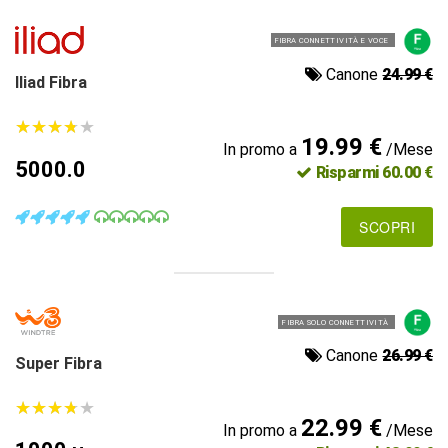
FIBRA CONNETTIVITÀ E VOCE
Canone
24.99 €
Iliad Fibra
★
★
★
★
★
★
★
★
★
★
19.99 €
In promo a
/Mese
5000.0
Risparmi 60.00 €
SCOPRI
FIBRA SOLO CONNETTIVITÀ
Canone
26.99 €
Super Fibra
★
★
★
★
★
★
★
★
★
★
22.99 €
In promo a
/Mese