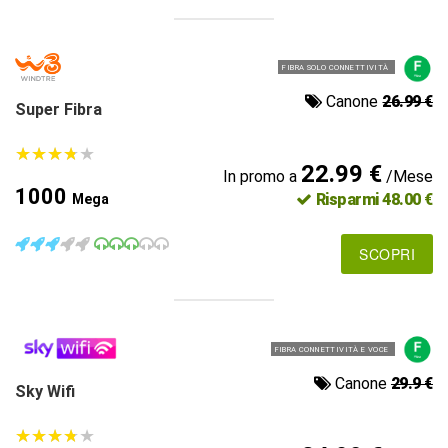
FIBRA SOLO CONNETTIVITÀ
Canone
26.99 €
Super Fibra
★
★
★
★
★
★
★
★
★
★
22.99 €
In promo a
/Mese
1000
Risparmi 48.00 €
Mega
SCOPRI
FIBRA CONNETTIVITÀ E VOCE
Canone
29.9 €
Sky Wifi
★
★
★
★
★
★
★
★
★
★