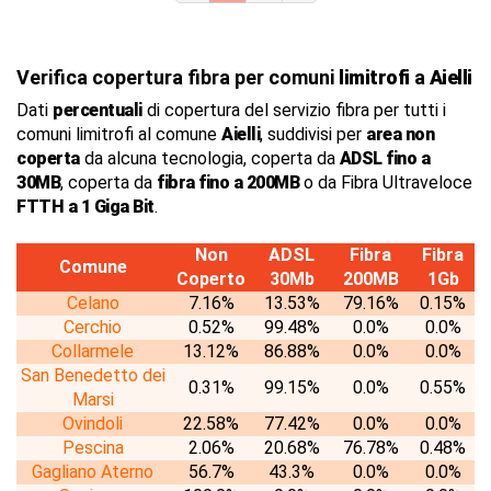
Verifica copertura fibra per comuni
limitrofi
a
Aielli
Dati
percentuali
di copertura del servizio fibra per tutti i
comuni limitrofi al comune
Aielli
, suddivisi per
area non
coperta
da alcuna tecnologia, coperta da
ADSL fino a
30MB
, coperta da
fibra fino a 200MB
o da Fibra Ultraveloce
FTTH a 1 Giga Bit
.
Non
ADSL
Fibra
Fibra
Comune
Coperto
30Mb
200MB
1Gb
Celano
7.16%
13.53%
79.16%
0.15%
Cerchio
0.52%
99.48%
0.0%
0.0%
Collarmele
13.12%
86.88%
0.0%
0.0%
San Benedetto dei
0.31%
99.15%
0.0%
0.55%
Marsi
Ovindoli
22.58%
77.42%
0.0%
0.0%
Pescina
2.06%
20.68%
76.78%
0.48%
Gagliano Aterno
56.7%
43.3%
0.0%
0.0%