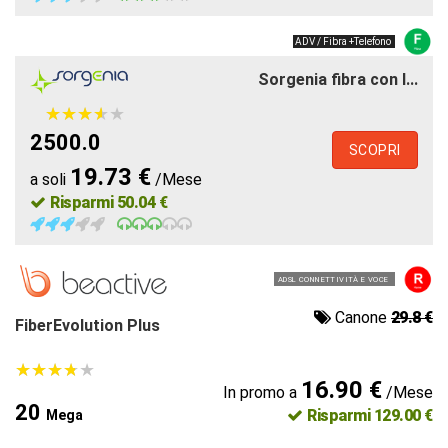
ADV / Fibra +Telefono
Sorgenia fibra con l...
★
★
★
★
★
★
★
★
★
★
2500.0
SCOPRI
19.73 €
a soli
/Mese
Risparmi 50.04 €
ADSL CONNETTIVITÀ E VOCE
Canone
29.8 €
FiberEvolution Plus
★
★
★
★
★
★
★
★
★
★
16.90 €
In promo a
/Mese
20
Risparmi 129.00 €
Mega