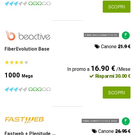
SCOPRI
FIBRA SOLO CONNETTIVITÀ
Canone
21.9 €
FiberEvolution Base
★
★
★
★
★
★
★
★
★
★
16.90 €
In promo a
/Mese
1000
Risparmi 30.00 €
Mega
SCOPRI
FIBRA CONNETTIVITÀ E VOCE
Canone
26.95 €
Fastweb + Plenitude ...