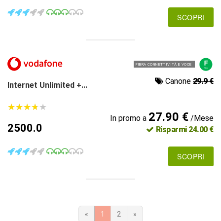
SCOPRI
FIBRA CONNETTIVITÀ E VOCE
Canone
29.9 €
Internet Unlimited +...
★
★
★
★
★
★
★
★
★
★
27.90 €
In promo a
/Mese
2500.0
Risparmi 24.00 €
SCOPRI
«
1
2
»