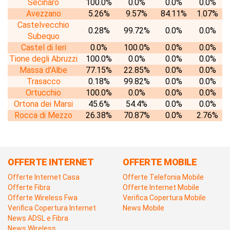
Secinaro
100.0%
0.0%
0.0%
0.0%
Avezzano
5.26%
9.57%
84.11%
1.07%
Castelvecchio
0.28%
99.72%
0.0%
0.0%
Subequo
Castel di Ieri
0.0%
100.0%
0.0%
0.0%
Tione degli Abruzzi
100.0%
0.0%
0.0%
0.0%
Massa d'Albe
77.15%
22.85%
0.0%
0.0%
Trasacco
0.18%
99.82%
0.0%
0.0%
Ortucchio
100.0%
0.0%
0.0%
0.0%
Ortona dei Marsi
45.6%
54.4%
0.0%
0.0%
Rocca di Mezzo
26.38%
70.87%
0.0%
2.76%
OFFERTE INTERNET
OFFERTE MOBILE
Offerte Internet Casa
Offerte Telefonia Mobile
Offerte Fibra
Offerte Internet Mobile
Offerte Wireless Fwa
Verifica Copertura Mobile
Verifica Copertura Internet
News Mobile
News ADSL e Fibra
News Wireless