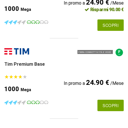
24.90 €
In promo a
/Mese
1000
Risparmi 90.00 €
Mega
SCOPRI
FIBRA CONNETTIVITÀ E VOCE
Tim Premium Base
★
★
★
★
★
★
★
★
★
★
24.90 €
In promo a
/Mese
1000
Mega
SCOPRI