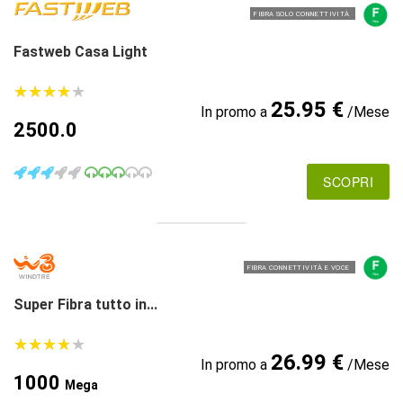
FIBRA SOLO CONNETTIVITÀ
Fastweb Casa Light
★
★
★
★
★
★
★
★
★
★
25.95 €
In promo a
/Mese
2500.0
SCOPRI
FIBRA CONNETTIVITÀ E VOCE
Super Fibra tutto in...
★
★
★
★
★
★
★
★
★
★
26.99 €
In promo a
/Mese
1000
Mega