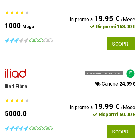
★
★
★
★
★
★
★
★
★
★
19.95 €
In promo a
/Mese
1000
Risparmi 168.00 €
Mega
SCOPRI
FIBRA CONNETTIVITÀ E VOCE
Canone
24.99 €
Iliad Fibra
★
★
★
★
★
★
★
★
★
★
19.99 €
In promo a
/Mese
5000.0
Risparmi 60.00 €
SCOPRI