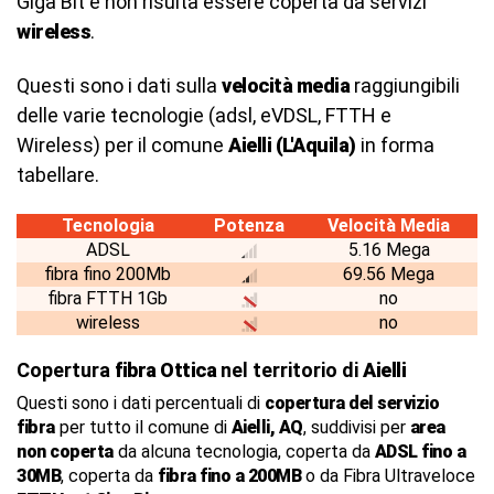
Giga Bit e non risulta essere coperta da servizi
wireless
.
Questi sono i dati sulla
velocità media
raggiungibili
delle varie tecnologie (adsl, eVDSL, FTTH e
Wireless) per il comune
Aielli (L'Aquila)
in forma
tabellare.
Tecnologia
Potenza
Velocità Media
ADSL
5.16 Mega
fibra fino 200Mb
69.56 Mega
fibra FTTH 1Gb
no
wireless
no
Copertura
fibra Ottica
nel territorio di
Aielli
Questi sono i dati percentuali di
copertura del servizio
fibra
per tutto il comune di
Aielli, AQ
, suddivisi per
area
non coperta
da alcuna tecnologia, coperta da
ADSL fino a
30MB
, coperta da
fibra fino a 200MB
o da Fibra Ultraveloce