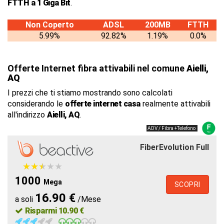
FTTH a 1 Giga Bit
.
Non Coperto
ADSL
200MB
FTTH
5.99%
92.82%
1.19%
0.0%
Offerte Internet fibra attivabili nel comune
Aielli,
AQ
I prezzi che ti stiamo mostrando sono calcolati
considerando le
offerte internet casa
realmente attivabili
all'indirizzo
Aielli, AQ
.
ADV / Fibra +Telefono
FiberEvolution Full
★
★
★
★
★
★
★
★
★
★
1000
Mega
SCOPRI
16.90 €
a soli
/Mese
Risparmi 10.90 €