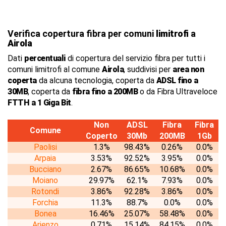
Verifica copertura fibra per comuni
limitrofi
a
Airola
Dati
percentuali
di copertura del servizio fibra per tutti i
comuni limitrofi al comune
Airola
, suddivisi per
area non
coperta
da alcuna tecnologia, coperta da
ADSL fino a
30MB
, coperta da
fibra fino a 200MB
o da Fibra Ultraveloce
FTTH a 1 Giga Bit
.
Non
ADSL
Fibra
Fibra
Comune
Coperto
30Mb
200MB
1Gb
Paolisi
1.3%
98.43%
0.26%
0.0%
Arpaia
3.53%
92.52%
3.95%
0.0%
Bucciano
2.67%
86.65%
10.68%
0.0%
Moiano
29.97%
62.1%
7.93%
0.0%
Rotondi
3.86%
92.28%
3.86%
0.0%
Forchia
11.3%
88.7%
0.0%
0.0%
Bonea
16.46%
25.07%
58.48%
0.0%
Arienzo
0.71%
15.14%
84.15%
0.0%