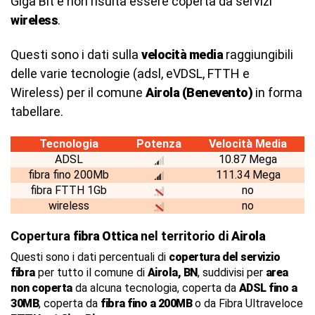
Giga Bit e non risulta essere coperta da servizi
wireless
.
Questi sono i dati sulla
velocità media
raggiungibili
delle varie tecnologie (adsl, eVDSL, FTTH e
Wireless) per il comune
Airola (Benevento)
in forma
tabellare.
Tecnologia
Potenza
Velocità Media
ADSL
10.87 Mega
fibra fino 200Mb
111.34 Mega
fibra FTTH 1Gb
no
wireless
no
Copertura
fibra Ottica
nel territorio di
Airola
Questi sono i dati percentuali di
copertura del servizio
fibra
per tutto il comune di
Airola, BN
, suddivisi per
area
non coperta
da alcuna tecnologia, coperta da
ADSL fino a
30MB
, coperta da
fibra fino a 200MB
o da Fibra Ultraveloce