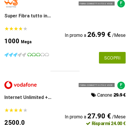
FIBRA CONNETTIVITÀ E VOCE
Super Fibra tutto in...
★
★
★
★
★
★
★
★
★
★
26.99 €
In promo a
/Mese
1000
Mega
SCOPRI
FIBRA CONNETTIVITÀ E VOCE
Canone
29.9 €
Internet Unlimited +...
★
★
★
★
★
★
★
★
★
★
27.90 €
In promo a
/Mese
2500.0
Risparmi 24.00 €