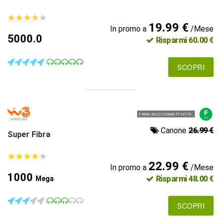
★
★
★
★
★
★
★
★
★
★
19.99 €
In promo a
/Mese
5000.0
Risparmi 60.00 €
SCOPRI
FIBRA SOLO CONNETTIVITÀ
Canone
26.99 €
Super Fibra
★
★
★
★
★
★
★
★
★
★
22.99 €
In promo a
/Mese
1000
Risparmi 48.00 €
Mega
SCOPRI