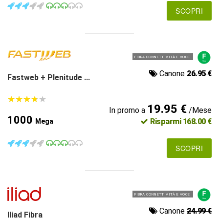
SCOPRI
FIBRA CONNETTIVITÀ E VOCE
Canone
26.95 €
Fastweb + Plenitude ...
★
★
★
★
★
★
★
★
★
★
19.95 €
In promo a
/Mese
1000
Risparmi 168.00 €
Mega
SCOPRI
FIBRA CONNETTIVITÀ E VOCE
Canone
24.99 €
Iliad Fibra