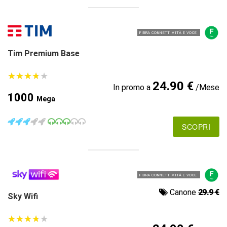
FIBRA CONNETTIVITÀ E VOCE
Tim Premium Base
★
★
★
★
★
★
★
★
★
★
24.90 €
In promo a
/Mese
1000
Mega
SCOPRI
FIBRA CONNETTIVITÀ E VOCE
Canone
29.9 €
Sky Wifi
★
★
★
★
★
★
★
★
★
★