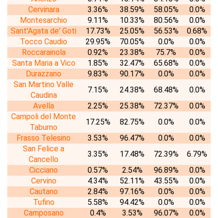
Cervinara
3.36%
38.59%
58.05%
0.0%
Montesarchio
9.11%
10.33%
80.56%
0.0%
Sant'Agata de' Goti
17.73%
25.05%
56.53%
0.68%
Tocco Caudio
29.95%
70.05%
0.0%
0.0%
Roccarainola
0.92%
23.38%
75.7%
0.0%
Santa Maria a Vico
1.85%
32.47%
65.68%
0.0%
Durazzano
9.83%
90.17%
0.0%
0.0%
San Martino Valle
7.15%
24.38%
68.48%
0.0%
Caudina
Avella
2.25%
25.38%
72.37%
0.0%
Campoli del Monte
17.25%
82.75%
0.0%
0.0%
Taburno
Frasso Telesino
3.53%
96.47%
0.0%
0.0%
San Felice a
3.35%
17.48%
72.39%
6.79%
Cancello
Cicciano
0.57%
2.54%
96.89%
0.0%
Cervino
4.34%
52.11%
43.55%
0.0%
Cautano
2.84%
97.16%
0.0%
0.0%
Tufino
5.58%
94.42%
0.0%
0.0%
Camposano
0.4%
3.53%
96.07%
0.0%