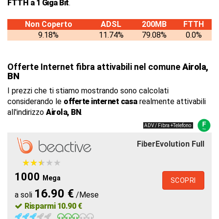
FTTH a 1 Giga Bit
.
Non Coperto
ADSL
200MB
FTTH
9.18%
11.74%
79.08%
0.0%
Offerte Internet fibra attivabili nel comune
Airola,
BN
I prezzi che ti stiamo mostrando sono calcolati
considerando le
offerte internet casa
realmente attivabili
all'indirizzo
Airola, BN
.
ADV / Fibra +Telefono
FiberEvolution Full
★
★
★
★
★
★
★
★
★
★
1000
Mega
SCOPRI
16.90 €
a soli
/Mese
Risparmi 10.90 €