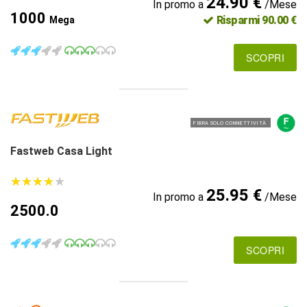
24.90 €
In promo a
/Mese
1000
Risparmi 90.00 €
Mega
SCOPRI
FIBRA SOLO CONNETTIVITÀ
Fastweb Casa Light
★
★
★
★
★
★
★
★
★
★
25.95 €
In promo a
/Mese
2500.0
SCOPRI