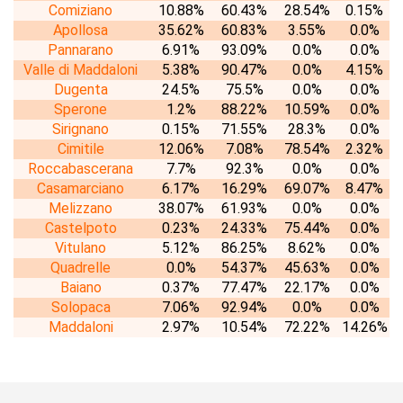
Comiziano
10.88%
60.43%
28.54%
0.15%
Apollosa
35.62%
60.83%
3.55%
0.0%
Pannarano
6.91%
93.09%
0.0%
0.0%
Valle di Maddaloni
5.38%
90.47%
0.0%
4.15%
Dugenta
24.5%
75.5%
0.0%
0.0%
Sperone
1.2%
88.22%
10.59%
0.0%
Sirignano
0.15%
71.55%
28.3%
0.0%
Cimitile
12.06%
7.08%
78.54%
2.32%
Roccabascerana
7.7%
92.3%
0.0%
0.0%
Casamarciano
6.17%
16.29%
69.07%
8.47%
Melizzano
38.07%
61.93%
0.0%
0.0%
Castelpoto
0.23%
24.33%
75.44%
0.0%
Vitulano
5.12%
86.25%
8.62%
0.0%
Quadrelle
0.0%
54.37%
45.63%
0.0%
Baiano
0.37%
77.47%
22.17%
0.0%
Solopaca
7.06%
92.94%
0.0%
0.0%
Maddaloni
2.97%
10.54%
72.22%
14.26%