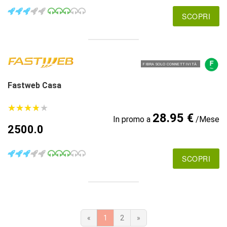
SCOPRI
FIBRA SOLO CONNETTIVITÀ
Fastweb Casa
★
★
★
★
★
★
★
★
★
★
28.95 €
In promo a
/Mese
2500.0
SCOPRI
«
1
2
»