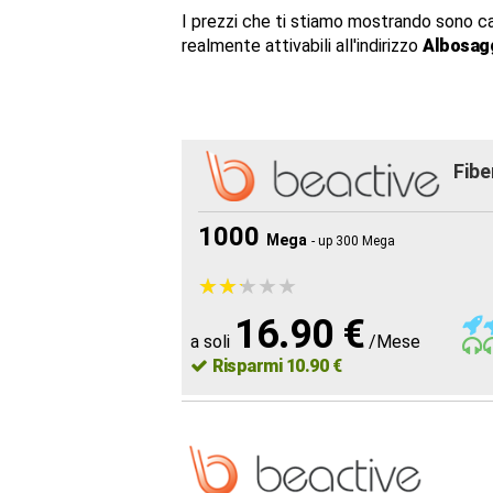
I prezzi che ti stiamo mostrando sono c
realmente attivabili all'indirizzo
Albosagg
Fibe
1000
Mega
- up 300 Mega
★
★
★
★
★
★
★
★
★
★
16.90 €
a soli
/Mese
Risparmi 10.90 €