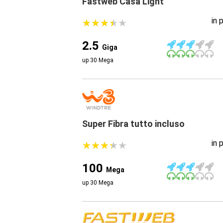
Fastweb Casa Light
in 
★
★
★
★
★
★
★
★
★
★
2.5
Giga
up 30 Mega
Super Fibra tutto incluso
in 
★
★
★
★
★
★
★
★
★
★
100
Mega
up 30 Mega