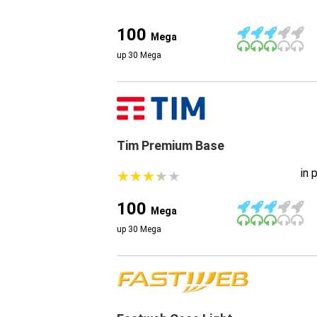
100
Mega
up 30 Mega
Tim Premium Base
in 
★
★
★
★
★
★
★
★
★
★
100
Mega
up 30 Mega