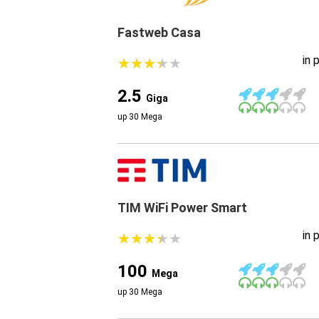
Fastweb Casa
in 
★
★
★
★
★
★
★
★
★
★
2.5
Giga
up 30 Mega
TIM WiFi Power Smart
in 
★
★
★
★
★
★
★
★
★
★
100
Mega
up 30 Mega