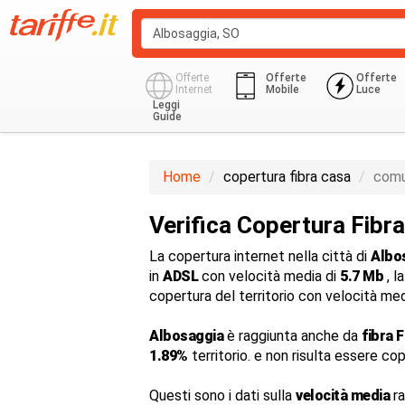
Offerte
Offerte
Offerte
Internet
Mobile
Luce
Leggi
Guide
Home
copertura fibra casa
comu
Verifica Copertura Fibr
La copertura internet nella città di
Albo
in
ADSL
con velocità media di
5.7 Mb
, l
copertura del territorio con velocità me
Albosaggia
è raggiunta anche da
fibra 
1.89%
territorio. e non risulta essere co
Questi sono i dati sulla
velocità media
ra