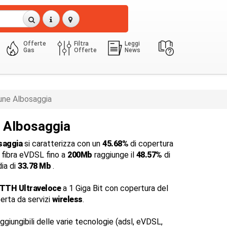
Offerte
Filtra
Leggi
Gas
Offerte
News
ne Albosaggia
a Albosaggia
saggia
si caratterizza con un
45.68%
di copertura
a fibra eVDSL fino a
200Mb
raggiunge il
48.57%
di
dia di
33.78 Mb
.
FTTH Ultraveloce
a 1 Giga Bit con copertura del
perta da servizi
wireless
.
ggiungibili delle varie tecnologie (adsl, eVDSL,