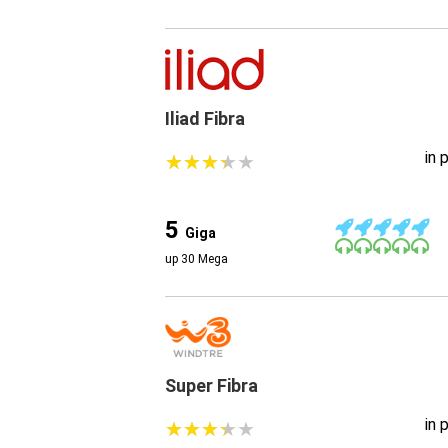
Iliad Fibra
in 
★
★
★
★
★
★
★
★
★
★
5
Giga
up 30 Mega
Super Fibra
in 
★
★
★
★
★
★
★
★
★
★