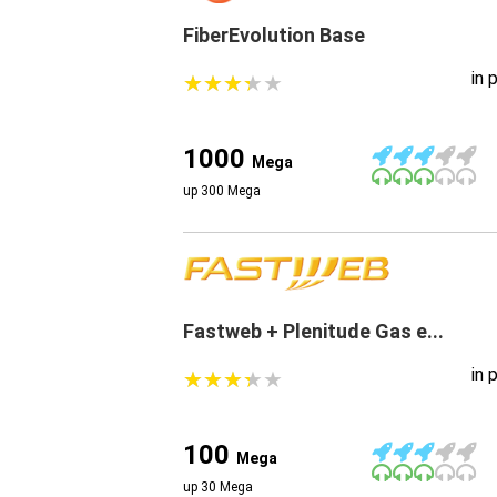
FiberEvolution Base
in 
★
★
★
★
★
★
★
★
★
★
1000
Mega
up 300 Mega
Fastweb + Plenitude Gas e...
in 
★
★
★
★
★
★
★
★
★
★
100
Mega
up 30 Mega