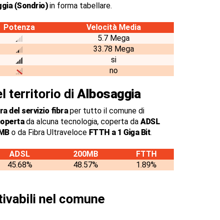
gia (Sondrio)
in forma tabellare.
Potenza
Velocità Media
5.7 Mega
33.78 Mega
si
no
l territorio di
Albosaggia
a del servizio fibra
per tutto il comune di
coperta
da alcuna tecnologia, coperta da
ADSL
0MB
o da Fibra Ultraveloce
FTTH a 1 Giga Bit
.
ADSL
200MB
FTTH
45.68%
48.57%
1.89%
tivabili nel comune