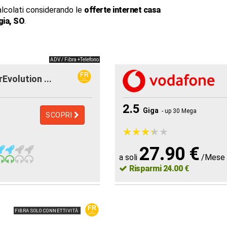
alcolati considerando le
offerte internet casa
ia, SO
.
ADV / Fibra +Telefono
rEvolution ...
2.5
Giga
- up 30 Mega
SCOPRI
★
★
★
★
★
★
★
★
★
★
27.90 €
a soli
/Mese
Risparmi 24.00 €
FIBRA SOLO CONNETTIVITÀ