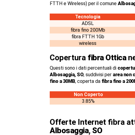
FTTH e Wireless) per il comune
Albosag
Tecnologia
ADSL
fibra fino 200Mb
fibra FTTH 1Gb
wireless
Copertura
fibra Ottica
ne
Questi sono i dati percentuali di
copertur
Albosaggia, SO
, suddivisi per
area non 
fino a 30MB
, coperta da
fibra fino a 20
Non Coperto
3.85%
Offerte Internet fibra at
Albosaggia, SO