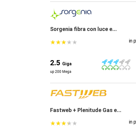
Sorgenia fibra con luce e...
in 
★
★
★
★
★
★
★
★
★
★
2.5
Giga
up 200 Mega
Fastweb + Plenitude Gas e...
in 
★
★
★
★
★
★
★
★
★
★