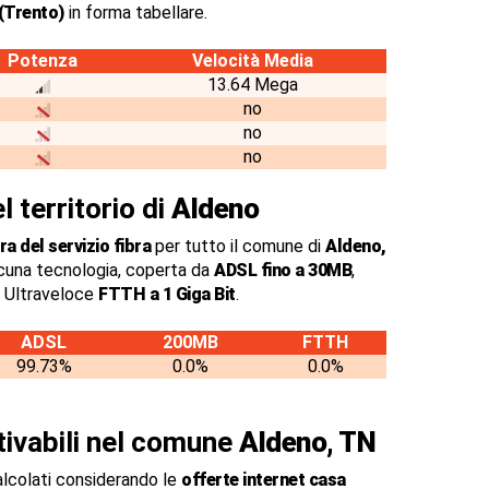
(Trento)
in forma tabellare.
Potenza
Velocità Media
13.64 Mega
no
no
no
l territorio di
Aldeno
a del servizio fibra
per tutto il comune di
Aldeno,
cuna tecnologia, coperta da
ADSL fino a 30MB
,
a Ultraveloce
FTTH a 1 Giga Bit
.
ADSL
200MB
FTTH
99.73%
0.0%
0.0%
ttivabili nel comune
Aldeno, TN
alcolati considerando le
offerte internet casa