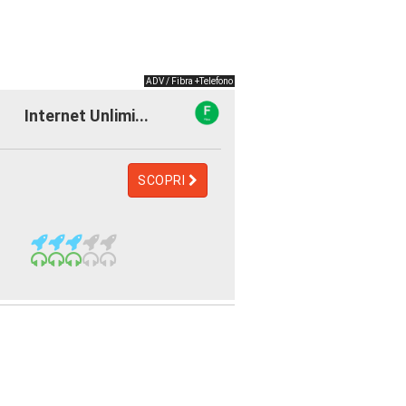
ADV / Fibra +Telefono
Internet Unlimi...
SCOPRI