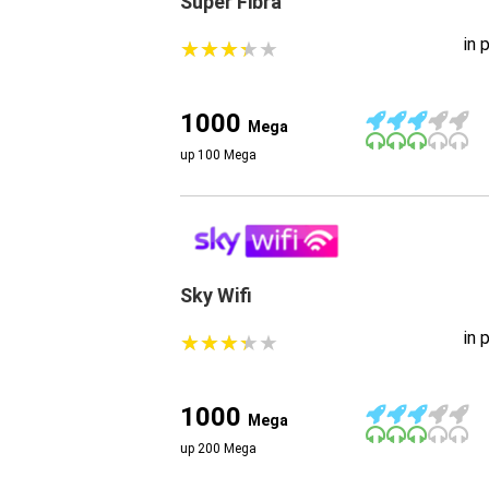
Super Fibra
in 
★
★
★
★
★
★
★
★
★
★
1000
Mega
up 100 Mega
Sky Wifi
in 
★
★
★
★
★
★
★
★
★
★
1000
Mega
up 200 Mega