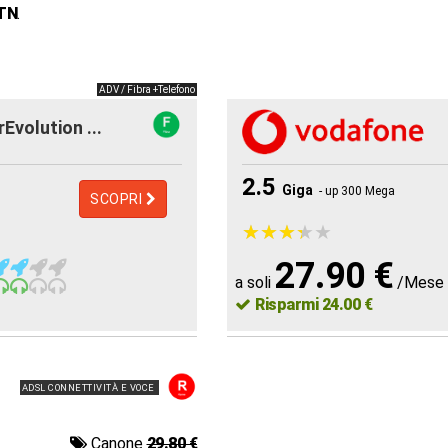
 TN
.
ADV / Fibra +Telefono
rEvolution ...
2.5
Giga
- up 300 Mega
SCOPRI
★
★
★
★
★
★
★
★
★
★
27.90 €
a soli
/Mese
Risparmi 24.00 €
ADSL CONNETTIVITÀ E VOCE
Canone
29.80 €