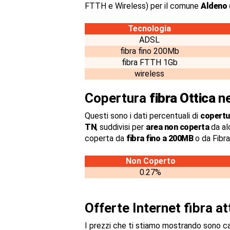
FTTH e Wireless) per il comune
Aldeno 
Tecnologia
ADSL
fibra fino 200Mb
fibra FTTH 1Gb
wireless
Copertura
fibra Ottica
ne
Questi sono i dati percentuali di
copertur
TN
, suddivisi per
area non coperta
da al
coperta da
fibra fino a 200MB
o da Fibr
Non Coperto
0.27%
Offerte Internet fibra a
I prezzi che ti stiamo mostrando sono c