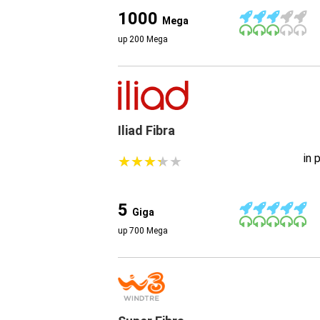
1000
Mega
up 200 Mega
Iliad Fibra
in 
★
★
★
★
★
★
★
★
★
★
5
Giga
up 700 Mega