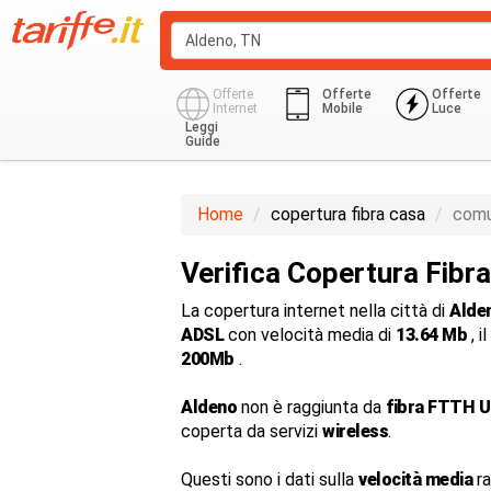
Offerte
Offerte
Offerte
Internet
Mobile
Luce
Leggi
Guide
Home
copertura fibra casa
comu
Verifica Copertura Fibr
La copertura internet nella città di
Alde
ADSL
con velocità media di
13.64 Mb
, i
200Mb
.
Aldeno
non è raggiunta da
fibra FTTH U
coperta da servizi
wireless
.
Questi sono i dati sulla
velocità media
ra