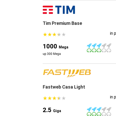
Tim Premium Base
in 
★
★
★
★
★
★
★
★
★
★
1000
Mega
up 300 Mega
Fastweb Casa Light
in 
★
★
★
★
★
★
★
★
★
★
2.5
Giga