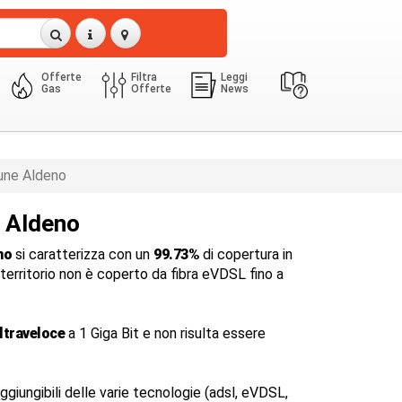
Offerte
Filtra
Leggi
Gas
Offerte
News
ne Aldeno
a Aldeno
no
si caratterizza con un
99.73%
di copertura in
l territorio non è coperto da fibra eVDSL fino a
ltraveloce
a 1 Giga Bit e non risulta essere
ggiungibili delle varie tecnologie (adsl, eVDSL,