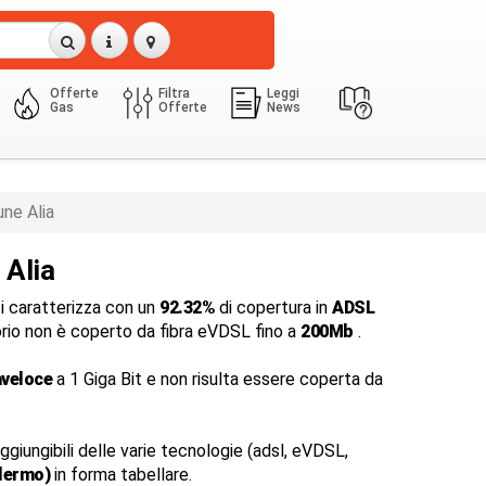
Offerte
Filtra
Leggi
Gas
Offerte
News
ne Alia
 Alia
i caratterizza con un
92.32%
di copertura in
ADSL
itorio non è coperto da fibra eVDSL fino a
200Mb
.
aveloce
a 1 Giga Bit e non risulta essere coperta da
ggiungibili delle varie tecnologie (adsl, eVDSL,
alermo)
in forma tabellare.