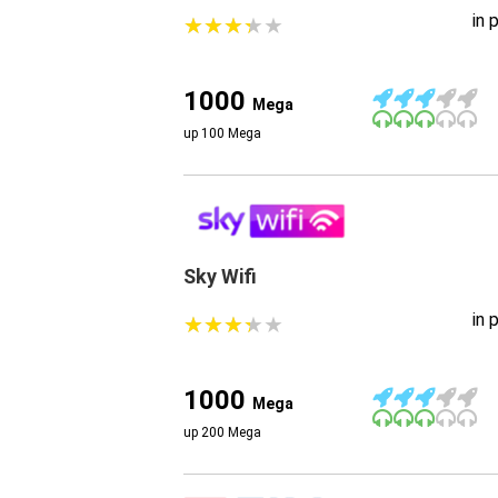
in 
★
★
★
★
★
★
★
★
★
★
1000
Mega
up 100 Mega
Sky Wifi
in 
★
★
★
★
★
★
★
★
★
★
1000
Mega
up 200 Mega