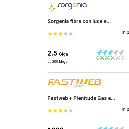
Sorgenia fibra con luce e...
in 
★
★
★
★
★
★
★
★
★
★
2.5
Giga
up 200 Mega
Fastweb + Plenitude Gas e...
in 
★
★
★
★
★
★
★
★
★
★