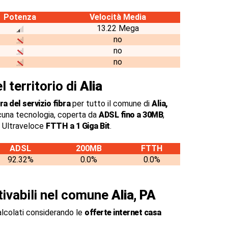
Potenza
Velocità Media
13.22 Mega
no
no
no
l territorio di
Alia
a del servizio fibra
per tutto il comune di
Alia,
cuna tecnologia, coperta da
ADSL fino a 30MB
,
a Ultraveloce
FTTH a 1 Giga Bit
.
ADSL
200MB
FTTH
92.32%
0.0%
0.0%
ttivabili nel comune
Alia, PA
alcolati considerando le
offerte internet casa