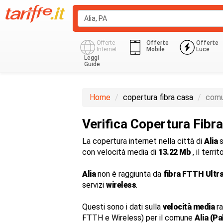
Offerte
Offerte
Offerte
Internet
Mobile
Luce
Leggi
Guide
Home
copertura fibra casa
comu
Verifica Copertura Fibra
La copertura internet nella città di
Alia
s
con velocità media di
13.22 Mb
, il terr
Alia
non è raggiunta da
fibra FTTH Ultr
servizi
wireless
.
Questi sono i dati sulla
velocità media
ra
FTTH e Wireless) per il comune
Alia (P