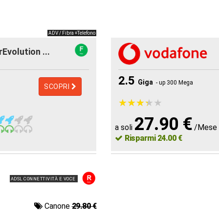
ADV / Fibra +Telefono
rEvolution ...
2.5
Giga
- up 300 Mega
SCOPRI
★
★
★
★
★
★
★
★
★
★
27.90 €
a soli
/Mese
Risparmi 24.00 €
ADSL CONNETTIVITÀ E VOCE
Canone
29.80 €