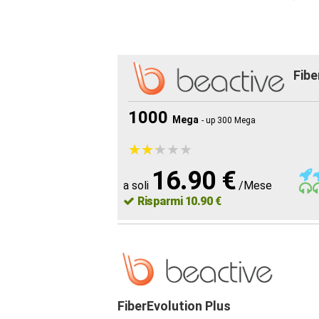
Fibe
1000
Mega
- up 300 Mega
★
★
★
★
★
★
★
★
★
★
16.90 €
a soli
/Mese
Risparmi 10.90 €
FiberEvolution Plus