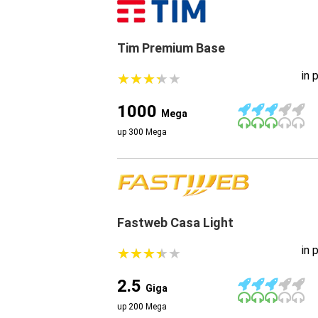
Tim Premium Base
in 
★
★
★
★
★
★
★
★
★
★
1000
Mega
up 300 Mega
Fastweb Casa Light
in 
★
★
★
★
★
★
★
★
★
★
2.5
Giga
up 200 Mega