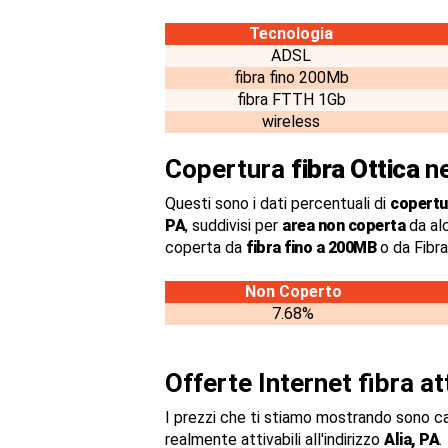
Tecnologia
ADSL
fibra fino 200Mb
fibra FTTH 1Gb
wireless
Copertura
fibra Ottica
ne
Questi sono i dati percentuali di
copertur
PA
, suddivisi per
area non coperta
da al
coperta da
fibra fino a 200MB
o da Fibr
Non Coperto
7.68%
Offerte Internet fibra a
I prezzi che ti stiamo mostrando sono c
realmente attivabili all'indirizzo
Alia, PA
.