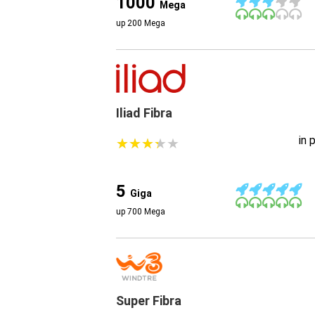
1000
Mega
up 200 Mega
Iliad Fibra
in 
★
★
★
★
★
★
★
★
★
★
5
Giga
up 700 Mega
Super Fibra