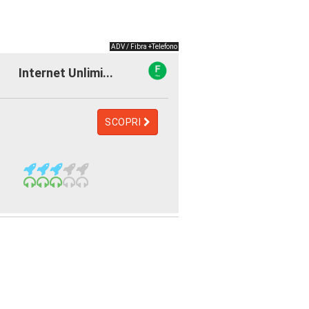
ADV / Fibra +Telefono
Internet Unlimi...
SCOPRI