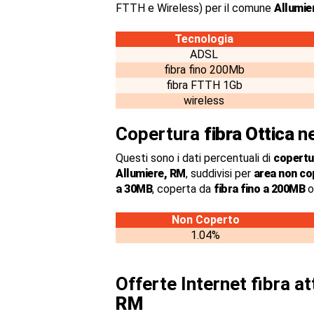
FTTH e Wireless) per il comune
Allumie
Tecnologia
ADSL
fibra fino 200Mb
fibra FTTH 1Gb
wireless
Copertura
fibra Ottica
ne
Questi sono i dati percentuali di
copertur
Allumiere, RM
, suddivisi per
area non co
a 30MB
, coperta da
fibra fino a 200MB
o
Non Coperto
1.04%
Offerte Internet fibra a
RM