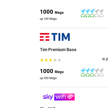
1000
Mega
up 100 Mega
Tim Premium Base
in 
★
★
★
★
★
★
★
★
★
★
1000
Mega
up 300 Mega