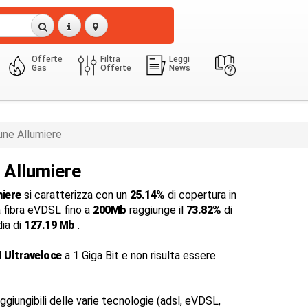
Offerte
Filtra
Leggi
Gas
Offerte
News
ne Allumiere
a Allumiere
miere
si caratterizza con un
25.14%
di copertura in
a fibra eVDSL fino a
200Mb
raggiunge il
73.82%
di
dia di
127.19 Mb
.
 Ultraveloce
a 1 Giga Bit e non risulta essere
ggiungibili delle varie tecnologie (adsl, eVDSL,