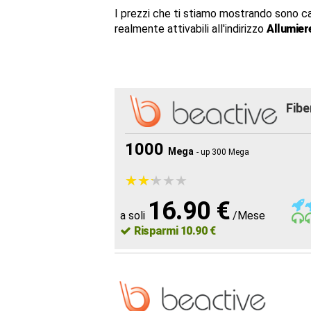
I prezzi che ti stiamo mostrando sono c
realmente attivabili all'indirizzo
Allumier
Fibe
1000
Mega
- up 300 Mega
★
★
★
★
★
★
★
★
★
★
16.90 €
a soli
/Mese
Risparmi 10.90 €