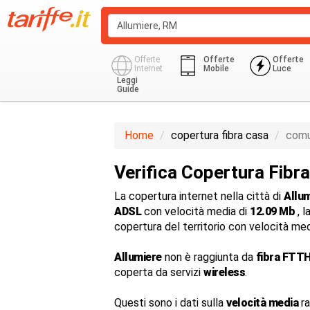
Offerte
Offerte
Offerte
Internet
Mobile
Luce
Leggi
Guide
Home
copertura fibra casa
comu
Verifica Copertura Fibr
La copertura internet nella città di
Allu
ADSL
con velocità media di
12.09 Mb
, l
copertura del territorio con velocità me
Allumiere
non è raggiunta da
fibra FTTH
coperta da servizi
wireless
.
Questi sono i dati sulla
velocità media
ra