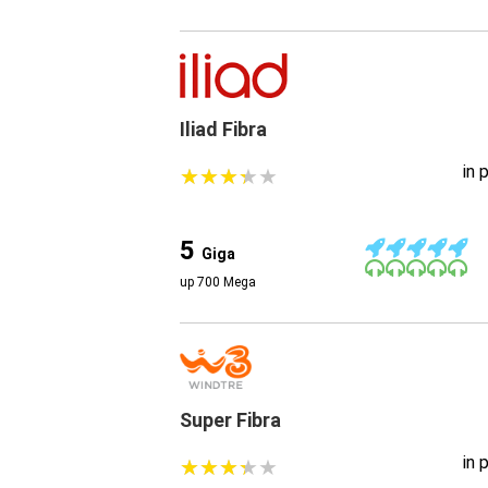
Iliad Fibra
in 
★
★
★
★
★
★
★
★
★
★
5
Giga
up 700 Mega
Super Fibra
in 
★
★
★
★
★
★
★
★
★
★