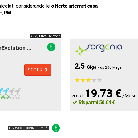
alcolati considerando le
offerte internet casa
e, RM
.
ADV / Fibra +Telefono
rEvolution ...
2.5
Giga
- up 200 Mega
SCOPRI
★
★
★
★
★
★
★
★
★
★
19.73 €
a soli
/Mese
Risparmi 50.04 €
FIBRA SOLO CONNETTIVITÀ