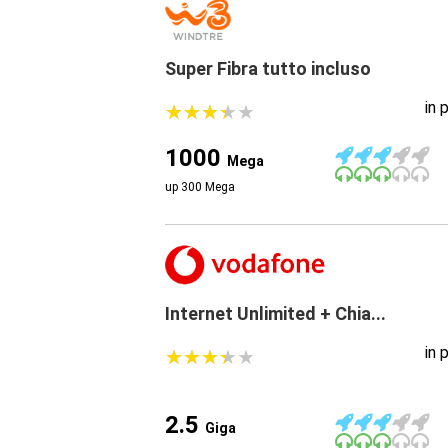
Super Fibra tutto incluso
in 
★
★
★
★
★
★
★
★
★
★
1000
Mega
up 300 Mega
Internet Unlimited + Chia...
in 
★
★
★
★
★
★
★
★
★
★
2.5
Giga