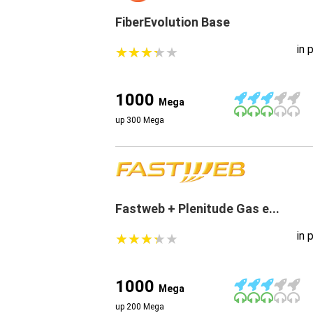
FiberEvolution Base
in 
★
★
★
★
★
★
★
★
★
★
1000
Mega
up 300 Mega
Fastweb + Plenitude Gas e...
in 
★
★
★
★
★
★
★
★
★
★
1000
Mega
up 200 Mega