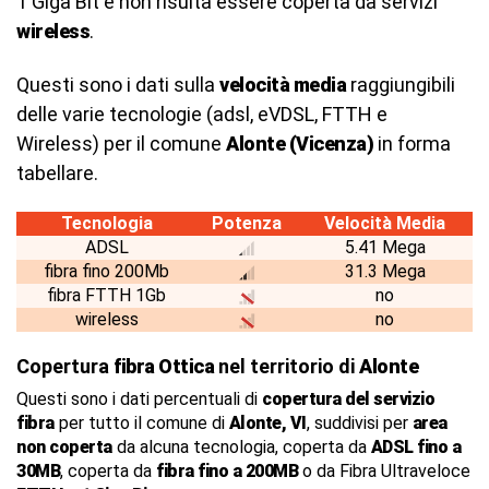
1 Giga Bit e non risulta essere coperta da servizi
wireless
.
Questi sono i dati sulla
velocità media
raggiungibili
delle varie tecnologie (adsl, eVDSL, FTTH e
Wireless) per il comune
Alonte (Vicenza)
in forma
tabellare.
Tecnologia
Potenza
Velocità Media
ADSL
5.41 Mega
fibra fino 200Mb
31.3 Mega
fibra FTTH 1Gb
no
wireless
no
Copertura
fibra Ottica
nel territorio di
Alonte
Questi sono i dati percentuali di
copertura del servizio
fibra
per tutto il comune di
Alonte, VI
, suddivisi per
area
non coperta
da alcuna tecnologia, coperta da
ADSL fino a
30MB
, coperta da
fibra fino a 200MB
o da Fibra Ultraveloce