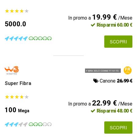
★
★
★
★
★
★
★
★
★
★
19.99 €
In promo a
/Mese
5000.0
Risparmi 60.00 €
SCOPRI
FIBRA SOLO CONNETTIVITÀ
Canone
26.99 €
Super Fibra
★
★
★
★
★
★
★
★
★
★
22.99 €
In promo a
/Mese
100
Risparmi 48.00 €
Mega
SCOPRI