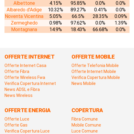
Albettone
4.15%
95.85%
0.0%
0.0%
Albaredo d'Adige
10.32%
89.27%
0.41%
0.0%
Noventa Vicentina
5.05%
66.5%
28.35%
0.09%
Zermeghedo
0.98%
97.62%
0.0%
1.39%
Montagnana
14.9%
18.43%
66.68%
0.0%
OFFERTE INTERNET
OFFERTE MOBILE
Offerte Internet Casa
Offerte Telefonia Mobile
Offerte Fibra
Offerte Internet Mobile
Offerte Wireless Fwa
Verifica Copertura Mobile
Verifica Copertura Internet
News Mobile
News ADSL e Fibra
News Wireless
OFFERTE ENERGIA
COPERTURA
Offerte Luce
Fibra Comune
Offerte Gas
Mobile Comune
Verifica Copertura Luce
Luce Comune