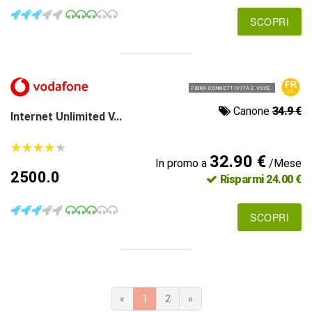
SCOPRI
FIBRA CONNETTIVITÀ E VOCE
Canone
34.9 €
Internet Unlimited V...
★
★
★
★
★
★
★
★
★
★
32.90 €
In promo a
/Mese
2500.0
Risparmi 24.00 €
SCOPRI
«
1
2
»