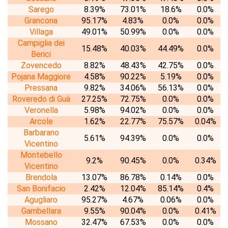
Sarego
8.39%
73.01%
18.6%
0.0%
Grancona
95.17%
4.83%
0.0%
0.0%
Villaga
49.01%
50.99%
0.0%
0.0%
Campiglia dei
15.48%
40.03%
44.49%
0.0%
Berici
Zovencedo
8.82%
48.43%
42.75%
0.0%
Pojana Maggiore
4.58%
90.22%
5.19%
0.0%
Pressana
9.82%
34.06%
56.13%
0.0%
Roveredo di Guà
27.25%
72.75%
0.0%
0.0%
Veronella
5.98%
94.02%
0.0%
0.0%
Arcole
1.62%
22.77%
75.57%
0.04%
Barbarano
5.61%
94.39%
0.0%
0.0%
Vicentino
Montebello
9.2%
90.45%
0.0%
0.34%
Vicentino
Brendola
13.07%
86.78%
0.14%
0.0%
San Bonifacio
2.42%
12.04%
85.14%
0.4%
Agugliaro
95.27%
4.67%
0.06%
0.0%
Gambellara
9.55%
90.04%
0.0%
0.41%
Mossano
32.47%
67.53%
0.0%
0.0%