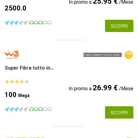
25.95 €
In promo a
/Mese
2500.0
SCOPRI
FIBRA CONNETTIVITÀ E VOCE
Super Fibra tutto in...
★
★
★
★
★
★
★
★
★
★
26.99 €
In promo a
/Mese
100
Mega
SCOPRI