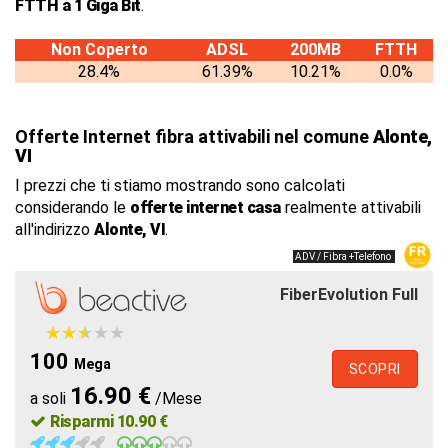
FTTH a 1 Giga Bit
.
Non Coperto
ADSL
200MB
FTTH
28.4%
61.39%
10.21%
0.0%
Offerte Internet fibra attivabili nel comune
Alonte,
VI
I prezzi che ti stiamo mostrando sono calcolati
considerando le
offerte internet casa
realmente attivabili
all'indirizzo
Alonte, VI
.
ADV / Fibra +Telefono
FiberEvolution Full
★
★
★
★
★
★
★
★
★
★
100
Mega
SCOPRI
16.90 €
a soli
/Mese
Risparmi 10.90 €