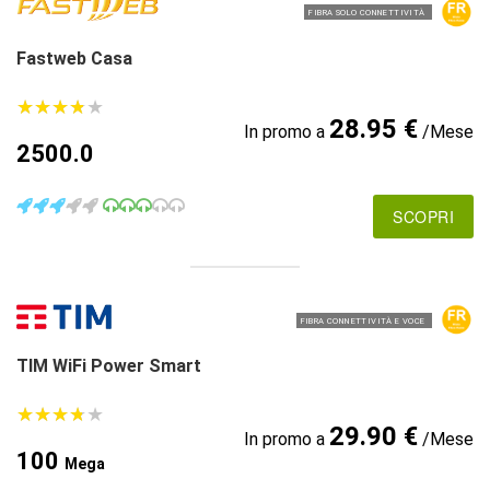
FIBRA SOLO CONNETTIVITÀ
Fastweb Casa
★
★
★
★
★
★
★
★
★
★
28.95 €
In promo a
/Mese
2500.0
SCOPRI
FIBRA CONNETTIVITÀ E VOCE
TIM WiFi Power Smart
★
★
★
★
★
★
★
★
★
★
29.90 €
In promo a
/Mese
100
Mega