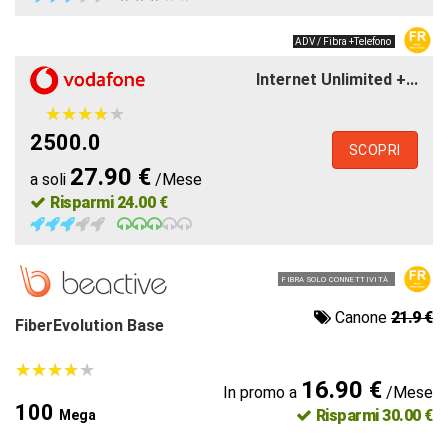
ADV / Fibra +Telefono
Internet Unlimited +...
★
★
★
★
★
★
★
★
★
★
2500.0
SCOPRI
27.90 €
a soli
/Mese
Risparmi 24.00 €
FIBRA SOLO CONNETTIVITÀ
Canone
21.9 €
FiberEvolution Base
★
★
★
★
★
★
★
★
★
★
16.90 €
In promo a
/Mese
100
Risparmi 30.00 €
Mega