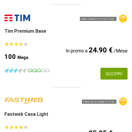
FIBRA CONNETTIVITÀ E VOCE
Tim Premium Base
★
★
★
★
★
★
★
★
★
★
24.90 €
In promo a
/Mese
100
Mega
SCOPRI
FIBRA SOLO CONNETTIVITÀ
Fastweb Casa Light
★
★
★
★
★
★
★
★
★
★