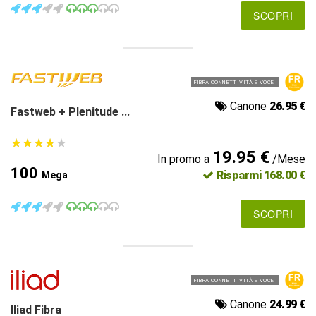
SCOPRI
FIBRA CONNETTIVITÀ E VOCE
Canone
26.95 €
Fastweb + Plenitude ...
★
★
★
★
★
★
★
★
★
★
19.95 €
In promo a
/Mese
100
Risparmi 168.00 €
Mega
SCOPRI
FIBRA CONNETTIVITÀ E VOCE
Canone
24.99 €
Iliad Fibra