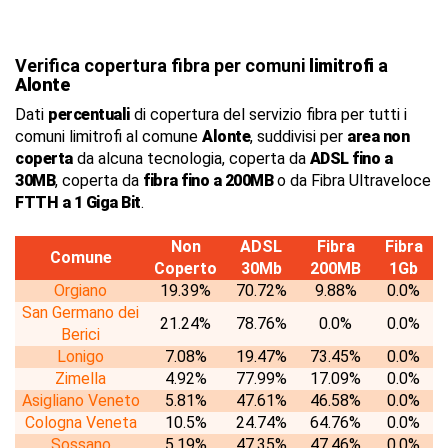
Verifica copertura fibra per comuni
limitrofi
a
Alonte
Dati
percentuali
di copertura del servizio fibra per tutti i
comuni limitrofi al comune
Alonte
, suddivisi per
area non
coperta
da alcuna tecnologia, coperta da
ADSL fino a
30MB
, coperta da
fibra fino a 200MB
o da Fibra Ultraveloce
FTTH a 1 Giga Bit
.
Non
ADSL
Fibra
Fibra
Comune
Coperto
30Mb
200MB
1Gb
Orgiano
19.39%
70.72%
9.88%
0.0%
San Germano dei
21.24%
78.76%
0.0%
0.0%
Berici
Lonigo
7.08%
19.47%
73.45%
0.0%
Zimella
4.92%
77.99%
17.09%
0.0%
Asigliano Veneto
5.81%
47.61%
46.58%
0.0%
Cologna Veneta
10.5%
24.74%
64.76%
0.0%
Sossano
5.19%
47.35%
47.46%
0.0%