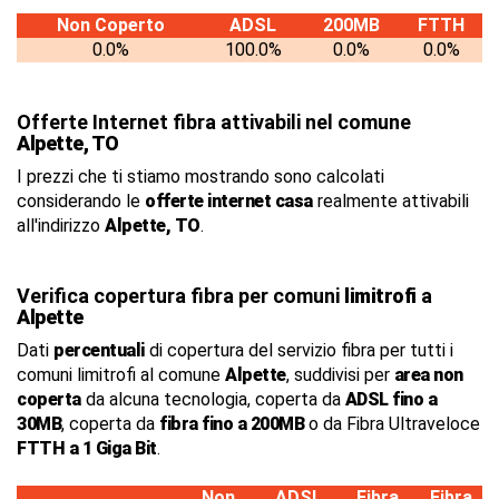
Non Coperto
ADSL
200MB
FTTH
0.0%
100.0%
0.0%
0.0%
Offerte Internet fibra attivabili nel comune
Alpette, TO
I prezzi che ti stiamo mostrando sono calcolati
considerando le
offerte internet casa
realmente attivabili
all'indirizzo
Alpette, TO
.
Verifica copertura fibra per comuni
limitrofi
a
Alpette
Dati
percentuali
di copertura del servizio fibra per tutti i
comuni limitrofi al comune
Alpette
, suddivisi per
area non
coperta
da alcuna tecnologia, coperta da
ADSL fino a
30MB
, coperta da
fibra fino a 200MB
o da Fibra Ultraveloce
FTTH a 1 Giga Bit
.
Non
ADSL
Fibra
Fibra