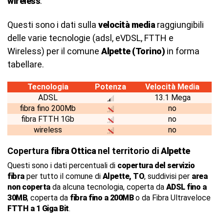
wireless
.
Questi sono i dati sulla
velocità media
raggiungibili
delle varie tecnologie (adsl, eVDSL, FTTH e
Wireless) per il comune
Alpette (Torino)
in forma
tabellare.
Tecnologia
Potenza
Velocità Media
ADSL
13.1 Mega
fibra fino 200Mb
no
fibra FTTH 1Gb
no
wireless
no
Copertura
fibra Ottica
nel territorio di
Alpette
Questi sono i dati percentuali di
copertura del servizio
fibra
per tutto il comune di
Alpette, TO
, suddivisi per
area
non coperta
da alcuna tecnologia, coperta da
ADSL fino a
30MB
, coperta da
fibra fino a 200MB
o da Fibra Ultraveloce
FTTH a 1 Giga Bit
.