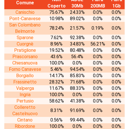
Comune
Coperto
30Mb
200MB
1Gb
Canischio
75.67%
24.33%
0.0%
0.0%
Pont-Canavese
10.98%
89.02%
0.0%
0.0%
San Colombano
78.24%
21.57%
0.19%
0.0%
Belmonte
Sparone
7.62%
92.38%
0.0%
0.0%
Cuorgnè
8.96%
34.83%
56.21%
0.0%
Pratiglione
19.52%
80.48%
0.0%
0.0%
Prascorsano
43.6%
56.4%
0.0%
0.0%
Chiesanuova
100.0%
0.0%
0.0%
0.0%
Forno Canavese
5.46%
94.54%
0.0%
0.0%
Borgiallo
14.17%
85.83%
0.0%
0.0%
Frassinetto
28.32%
71.68%
0.0%
0.0%
Valperga
11.67%
88.33%
0.0%
0.0%
Ingria
100.0%
0.0%
0.0%
0.0%
Pertusio
58.62%
41.38%
0.0%
0.0%
Colleretto
8.31%
91.69%
0.0%
0.0%
Castelnuovo
Cintano
0.56%
99.44%
0.0%
0.0%
Ribordone
100.0%
0.0%
0.0%
0.0%