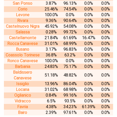
San Ponso
3.87%
96.13%
0.0%
0.0%
Corio
25.46%
74.54%
0.0%
0.0%
Levone
100.0%
0.0%
0.0%
0.0%
Rivara
9.36%
90.64%
0.0%
0.0%
Castelnuovo Nigra
45.92%
54.08%
0.0%
0.0%
Salassa
0.28%
99.72%
0.0%
0.0%
Castellamonte
21.84%
61.69%
16.47%
0.0%
Rocca Canavese
31.01%
68.99%
0.0%
0.0%
Busano
3.17%
96.83%
0.0%
0.0%
Coassolo Torinese
36.8%
63.2%
0.0%
0.0%
Ronco Canavese
100.0%
0.0%
0.0%
0.0%
Barbania
24.83%
75.17%
0.0%
0.0%
Baldissero
51.18%
48.82%
0.0%
0.0%
Canavese
Issiglio
13.96%
86.04%
0.0%
0.0%
Locana
31.02%
68.98%
0.0%
0.0%
Oglianico
0.84%
99.16%
0.0%
0.0%
Vidracco
6.5%
93.5%
0.0%
0.0%
Favria
4.38%
34.23%
61.39%
0.0%
Bairo
2.39%
97.61%
0.0%
0.0%