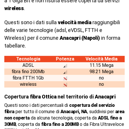
a 1 Giga Bit e non risulta essere coperta da servizi
wireless
.
Questi sono i dati sulla
velocità media
raggiungibili
delle varie tecnologie (adsl, eVDSL, FTTH e
Wireless) per il comune
Anacapri (Napoli)
in forma
tabellare.
Tecnologia
Potenza
Velocità Media
ADSL
11.15 Mega
fibra fino 200Mb
98.21 Mega
fibra FTTH 1Gb
no
wireless
no
Copertura
fibra Ottica
nel territorio di
Anacapri
Questi sono i dati percentuali di
copertura del servizio
fibra
per tutto il comune di
Anacapri, NA
, suddivisi per
area
non coperta
da alcuna tecnologia, coperta da
ADSL fino a
30MB
, coperta da
fibra fino a 200MB
o da Fibra Ultraveloce