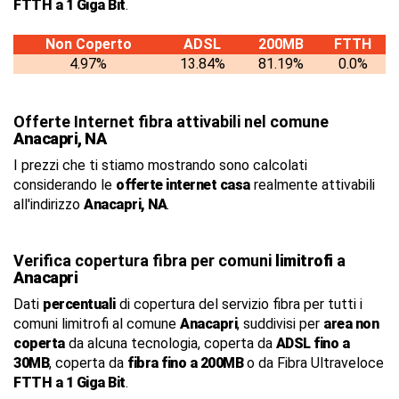
FTTH a 1 Giga Bit
.
Non Coperto
ADSL
200MB
FTTH
4.97%
13.84%
81.19%
0.0%
Offerte Internet fibra attivabili nel comune
Anacapri, NA
I prezzi che ti stiamo mostrando sono calcolati
considerando le
offerte internet casa
realmente attivabili
all'indirizzo
Anacapri, NA
.
Verifica copertura fibra per comuni
limitrofi
a
Anacapri
Dati
percentuali
di copertura del servizio fibra per tutti i
comuni limitrofi al comune
Anacapri
, suddivisi per
area non
coperta
da alcuna tecnologia, coperta da
ADSL fino a
30MB
, coperta da
fibra fino a 200MB
o da Fibra Ultraveloce
FTTH a 1 Giga Bit
.