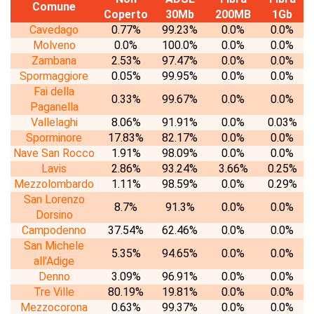
Comune
Coperto
30Mb
200MB
1Gb
Cavedago
0.77%
99.23%
0.0%
0.0%
Molveno
0.0%
100.0%
0.0%
0.0%
Zambana
2.53%
97.47%
0.0%
0.0%
Spormaggiore
0.05%
99.95%
0.0%
0.0%
Fai della
0.33%
99.67%
0.0%
0.0%
Paganella
Vallelaghi
8.06%
91.91%
0.0%
0.03%
Sporminore
17.83%
82.17%
0.0%
0.0%
Nave San Rocco
1.91%
98.09%
0.0%
0.0%
Lavis
2.86%
93.24%
3.66%
0.25%
Mezzolombardo
1.11%
98.59%
0.0%
0.29%
San Lorenzo
8.7%
91.3%
0.0%
0.0%
Dorsino
Campodenno
37.54%
62.46%
0.0%
0.0%
San Michele
5.35%
94.65%
0.0%
0.0%
all'Adige
Denno
3.09%
96.91%
0.0%
0.0%
Tre Ville
80.19%
19.81%
0.0%
0.0%
Mezzocorona
0.63%
99.37%
0.0%
0.0%