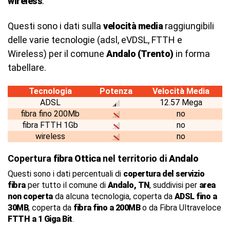
wireless
.
Questi sono i dati sulla
velocità media
raggiungibili
delle varie tecnologie (adsl, eVDSL, FTTH e
Wireless) per il comune
Andalo (Trento)
in forma
tabellare.
Tecnologia
Potenza
Velocità Media
ADSL
12.57 Mega
fibra fino 200Mb
no
fibra FTTH 1Gb
no
wireless
no
Copertura
fibra Ottica
nel territorio di
Andalo
Questi sono i dati percentuali di
copertura del servizio
fibra
per tutto il comune di
Andalo, TN
, suddivisi per
area
non coperta
da alcuna tecnologia, coperta da
ADSL fino a
30MB
, coperta da
fibra fino a 200MB
o da Fibra Ultraveloce
FTTH a 1 Giga Bit
.