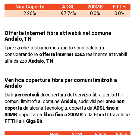
Non Coperto
ADSL
200MB
FTTH
2.26%
97.74%
0.0%
0.0%
Offerte Internet fibra attivabili nel comune
Andalo, TN
I prezzi che ti stiamo mostrando sono calcolati
considerando le
offerte internet casa
realmente attivabili
all'indirizzo
Andalo, TN
.
Verifica copertura fibra per comuni
limitrofi
a
Andalo
Dati
percentuali
di copertura del servizio fibra per tutti i
comuni limitrofi al comune
Andalo
, suddivisi per
area non
coperta
da alcuna tecnologia, coperta da
ADSL fino a
30MB
, coperta da
fibra fino a 200MB
o da Fibra Ultraveloce
FTTH a 1 Giga Bit
.
Non
ADSL
Fibra
Fibra