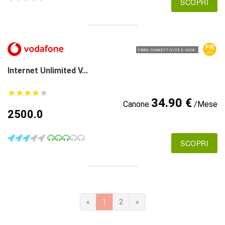
SCOPRI
FIBRA CONNETTIVITÀ E VOCE
Internet Unlimited V...
★
★
★
★
★
★
★
★
★
★
34.90 €
Canone
/Mese
2500.0
SCOPRI
«
1
2
»