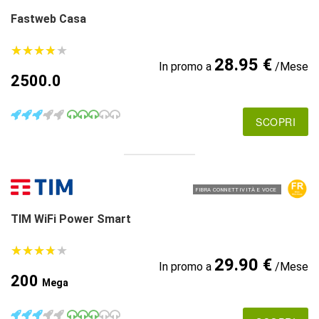
Fastweb Casa
★
★
★
★
★
★
★
★
★
★
28.95 €
In promo a
/Mese
2500.0
SCOPRI
FIBRA CONNETTIVITÀ E VOCE
TIM WiFi Power Smart
★
★
★
★
★
★
★
★
★
★
29.90 €
In promo a
/Mese
200
Mega