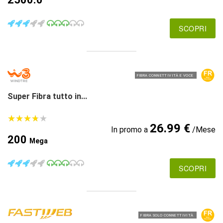
SCOPRI
FIBRA CONNETTIVITÀ E VOCE
Super Fibra tutto in...
★
★
★
★
★
★
★
★
★
★
26.99 €
In promo a
/Mese
200
Mega
SCOPRI
FIBRA SOLO CONNETTIVITÀ