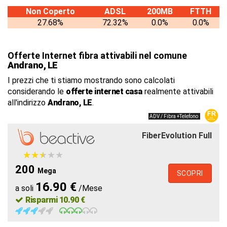
Non Coperto
ADSL
200MB
FTTH
27.68%
72.32%
0.0%
0.0%
Offerte Internet fibra attivabili nel comune
Andrano, LE
I prezzi che ti stiamo mostrando sono calcolati
considerando le
offerte internet casa
realmente attivabili
all'indirizzo
Andrano, LE
.
ADV / Fibra +Telefono
FiberEvolution Full
★
★
★
★
★
★
★
★
★
★
200
Mega
SCOPRI
16.90 €
a soli
/Mese
Risparmi 10.90 €