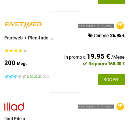
FIBRA CONNETTIVITÀ E VOCE
Canone
26.95 €
Fastweb + Plenitude ...
★
★
★
★
★
★
★
★
★
★
19.95 €
In promo a
/Mese
200
Risparmi 168.00 €
Mega
SCOPRI
FIBRA CONNETTIVITÀ E VOCE
Iliad Fibra