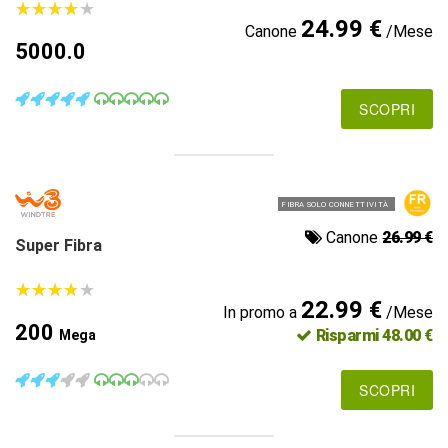
★
★
★
★
★
★
★
★
★
★
24.99 €
Canone
/Mese
5000.0
SCOPRI
FIBRA SOLO CONNETTIVITÀ
Canone
26.99 €
Super Fibra
★
★
★
★
★
★
★
★
★
★
22.99 €
In promo a
/Mese
200
Risparmi 48.00 €
Mega
SCOPRI