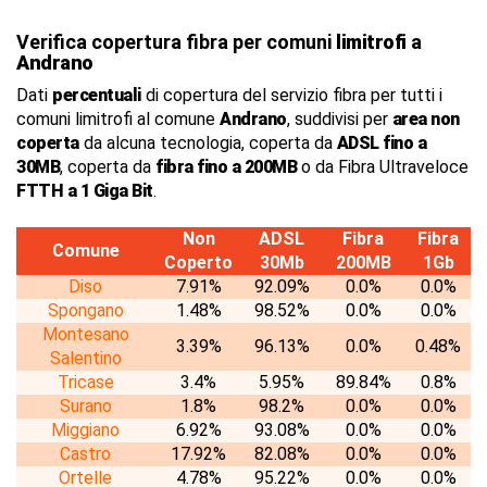
Verifica copertura fibra per comuni
limitrofi
a
Andrano
Dati
percentuali
di copertura del servizio fibra per tutti i
comuni limitrofi al comune
Andrano
, suddivisi per
area non
coperta
da alcuna tecnologia, coperta da
ADSL fino a
30MB
, coperta da
fibra fino a 200MB
o da Fibra Ultraveloce
FTTH a 1 Giga Bit
.
Non
ADSL
Fibra
Fibra
Comune
Coperto
30Mb
200MB
1Gb
Diso
7.91%
92.09%
0.0%
0.0%
Spongano
1.48%
98.52%
0.0%
0.0%
Montesano
3.39%
96.13%
0.0%
0.48%
Salentino
Tricase
3.4%
5.95%
89.84%
0.8%
Surano
1.8%
98.2%
0.0%
0.0%
Miggiano
6.92%
93.08%
0.0%
0.0%
Castro
17.92%
82.08%
0.0%
0.0%
Ortelle
4.78%
95.22%
0.0%
0.0%