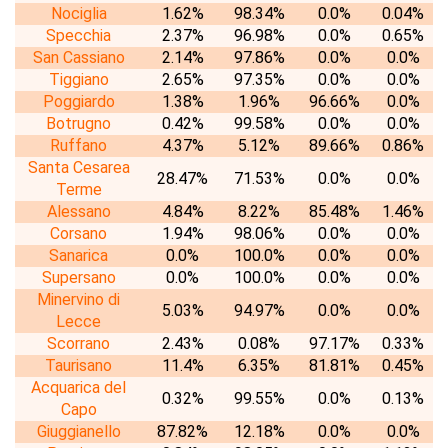
Nociglia
1.62%
98.34%
0.0%
0.04%
Specchia
2.37%
96.98%
0.0%
0.65%
San Cassiano
2.14%
97.86%
0.0%
0.0%
Tiggiano
2.65%
97.35%
0.0%
0.0%
Poggiardo
1.38%
1.96%
96.66%
0.0%
Botrugno
0.42%
99.58%
0.0%
0.0%
Ruffano
4.37%
5.12%
89.66%
0.86%
Santa Cesarea
28.47%
71.53%
0.0%
0.0%
Terme
Alessano
4.84%
8.22%
85.48%
1.46%
Corsano
1.94%
98.06%
0.0%
0.0%
Sanarica
0.0%
100.0%
0.0%
0.0%
Supersano
0.0%
100.0%
0.0%
0.0%
Minervino di
5.03%
94.97%
0.0%
0.0%
Lecce
Scorrano
2.43%
0.08%
97.17%
0.33%
Taurisano
11.4%
6.35%
81.81%
0.45%
Acquarica del
0.32%
99.55%
0.0%
0.13%
Capo
Giuggianello
87.82%
12.18%
0.0%
0.0%