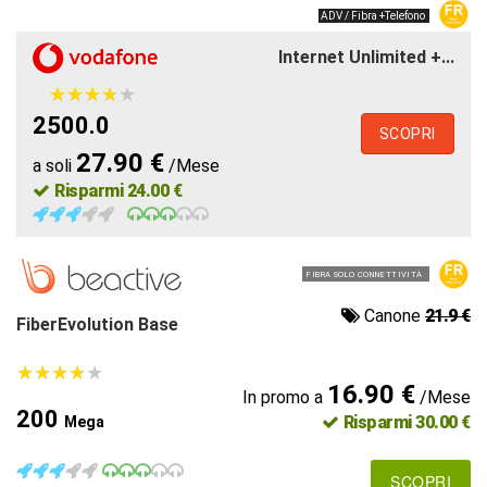
ADV / Fibra +Telefono
Internet Unlimited +...
★
★
★
★
★
★
★
★
★
★
2500.0
SCOPRI
27.90 €
a soli
/Mese
Risparmi 24.00 €
FIBRA SOLO CONNETTIVITÀ
Canone
21.9 €
FiberEvolution Base
★
★
★
★
★
★
★
★
★
★
16.90 €
In promo a
/Mese
200
Risparmi 30.00 €
Mega
SCOPRI