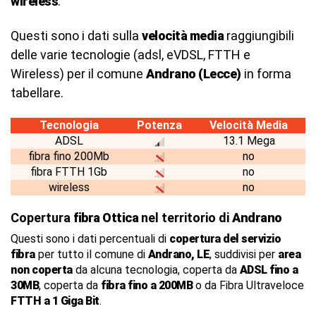
wireless
.
Questi sono i dati sulla
velocità media
raggiungibili
delle varie tecnologie (adsl, eVDSL, FTTH e
Wireless) per il comune
Andrano (Lecce)
in forma
tabellare.
Tecnologia
Potenza
Velocità Media
ADSL
13.1 Mega
fibra fino 200Mb
no
fibra FTTH 1Gb
no
wireless
no
Copertura
fibra Ottica
nel territorio di
Andrano
Questi sono i dati percentuali di
copertura del servizio
fibra
per tutto il comune di
Andrano, LE
, suddivisi per
area
non coperta
da alcuna tecnologia, coperta da
ADSL fino a
30MB
, coperta da
fibra fino a 200MB
o da Fibra Ultraveloce
FTTH a 1 Giga Bit
.