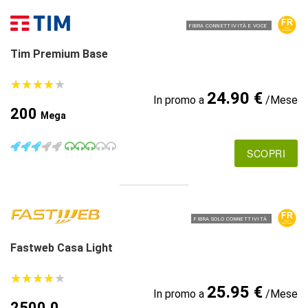
FIBRA CONNETTIVITÀ E VOCE
Tim Premium Base
★
★
★
★
★
★
★
★
★
★
24.90 €
In promo a
/Mese
200
Mega
SCOPRI
FIBRA SOLO CONNETTIVITÀ
Fastweb Casa Light
★
★
★
★
★
★
★
★
★
★
25.95 €
In promo a
/Mese
2500.0