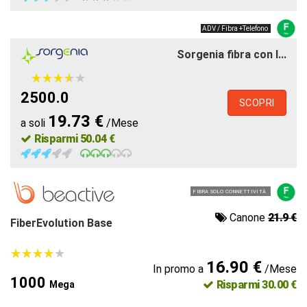
ADV / Fibra +Telefono
Sorgenia fibra con l...
★
★
★
★
★
★
★
★
★
★
2500.0
SCOPRI
19.73 €
a soli
/Mese
Risparmi 50.04 €
FIBRA SOLO CONNETTIVITÀ
Canone
21.9 €
FiberEvolution Base
★
★
★
★
★
★
★
★
★
★
16.90 €
In promo a
/Mese
1000
Risparmi 30.00 €
Mega