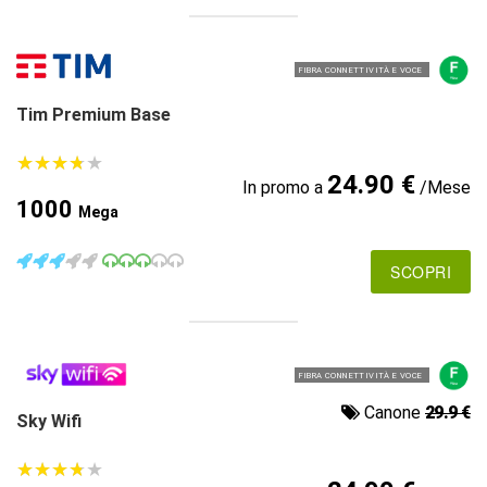
FIBRA CONNETTIVITÀ E VOCE
Tim Premium Base
★
★
★
★
★
★
★
★
★
★
24.90 €
In promo a
/Mese
1000
Mega
SCOPRI
FIBRA CONNETTIVITÀ E VOCE
Canone
29.9 €
Sky Wifi
★
★
★
★
★
★
★
★
★
★