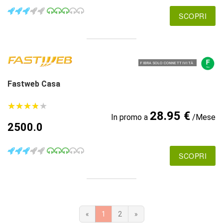
SCOPRI
FIBRA SOLO CONNETTIVITÀ
Fastweb Casa
★
★
★
★
★
★
★
★
★
★
28.95 €
In promo a
/Mese
2500.0
SCOPRI
«
1
2
»