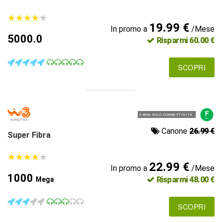
★
★
★
★
★
★
★
★
★
★
19.99 €
In promo a
/Mese
5000.0
Risparmi 60.00 €
SCOPRI
FIBRA SOLO CONNETTIVITÀ
Canone
26.99 €
Super Fibra
★
★
★
★
★
★
★
★
★
★
22.99 €
In promo a
/Mese
1000
Risparmi 48.00 €
Mega
SCOPRI