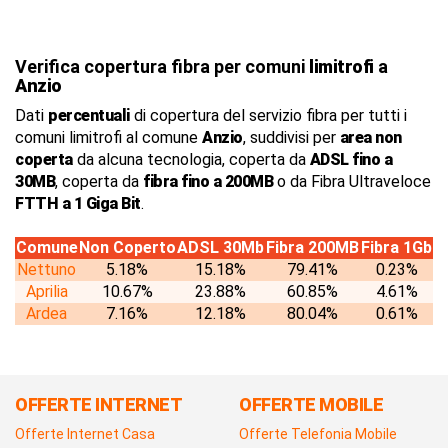
Verifica copertura fibra per comuni
limitrofi
a
Anzio
Dati
percentuali
di copertura del servizio fibra per tutti i
comuni limitrofi al comune
Anzio
, suddivisi per
area non
coperta
da alcuna tecnologia, coperta da
ADSL fino a
30MB
, coperta da
fibra fino a 200MB
o da Fibra Ultraveloce
FTTH a 1 Giga Bit
.
Comune
Non Coperto
ADSL 30Mb
Fibra 200MB
Fibra 1Gb
Nettuno
5.18%
15.18%
79.41%
0.23%
Aprilia
10.67%
23.88%
60.85%
4.61%
Ardea
7.16%
12.18%
80.04%
0.61%
OFFERTE INTERNET
OFFERTE MOBILE
Offerte Internet Casa
Offerte Telefonia Mobile