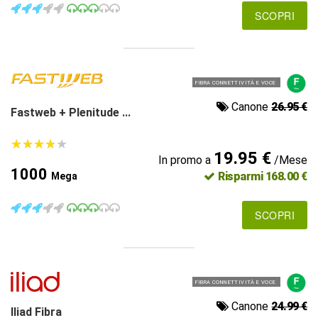
SCOPRI
FIBRA CONNETTIVITÀ E VOCE
Canone
26.95 €
Fastweb + Plenitude ...
★
★
★
★
★
★
★
★
★
★
19.95 €
In promo a
/Mese
1000
Risparmi 168.00 €
Mega
SCOPRI
FIBRA CONNETTIVITÀ E VOCE
Canone
24.99 €
Iliad Fibra