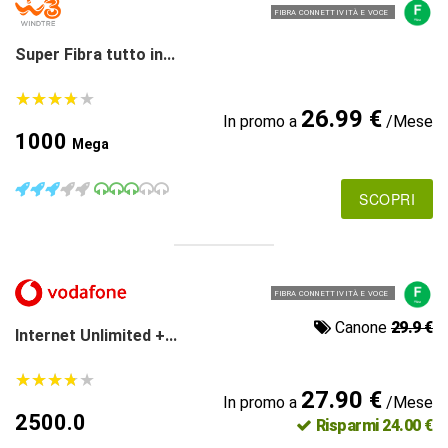
FIBRA CONNETTIVITÀ E VOCE
Super Fibra tutto in...
★
★
★
★
★
★
★
★
★
★
26.99 €
In promo a
/Mese
1000
Mega
SCOPRI
FIBRA CONNETTIVITÀ E VOCE
Canone
29.9 €
Internet Unlimited +...
★
★
★
★
★
★
★
★
★
★
27.90 €
In promo a
/Mese
2500.0
Risparmi 24.00 €