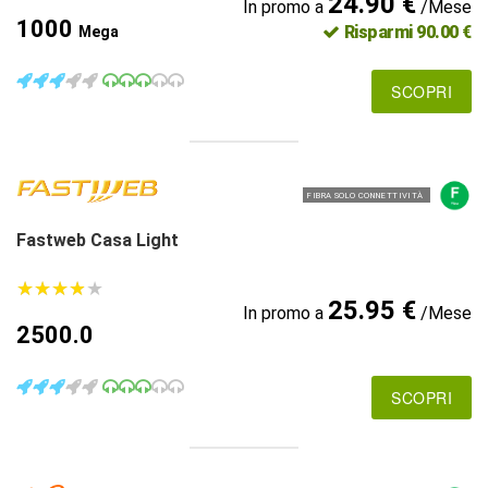
24.90 €
In promo a
/Mese
1000
Risparmi 90.00 €
Mega
SCOPRI
FIBRA SOLO CONNETTIVITÀ
Fastweb Casa Light
★
★
★
★
★
★
★
★
★
★
25.95 €
In promo a
/Mese
2500.0
SCOPRI