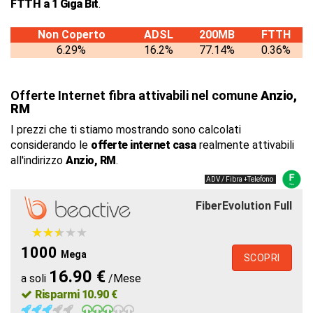
FTTH a 1 Giga Bit
.
Non Coperto
ADSL
200MB
FTTH
6.29%
16.2%
77.14%
0.36%
Offerte Internet fibra attivabili nel comune
Anzio,
RM
I prezzi che ti stiamo mostrando sono calcolati
considerando le
offerte internet casa
realmente attivabili
all'indirizzo
Anzio, RM
.
ADV / Fibra +Telefono
FiberEvolution Full
★
★
★
★
★
★
★
★
★
★
1000
Mega
SCOPRI
16.90 €
a soli
/Mese
Risparmi 10.90 €