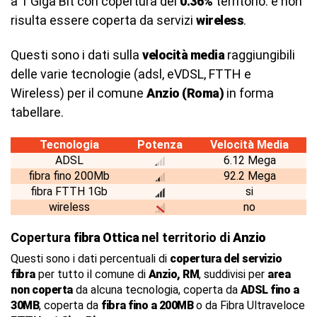
a 1 Giga Bit con copertura del
0.36%
territorio. e non
risulta essere coperta da servizi
wireless
.
Questi sono i dati sulla
velocità media
raggiungibili
delle varie tecnologie (adsl, eVDSL, FTTH e
Wireless) per il comune
Anzio (Roma)
in forma
tabellare.
Tecnologia
Potenza
Velocità Media
ADSL
6.12 Mega
fibra fino 200Mb
92.2 Mega
fibra FTTH 1Gb
si
wireless
no
Copertura
fibra Ottica
nel territorio di
Anzio
Questi sono i dati percentuali di
copertura del servizio
fibra
per tutto il comune di
Anzio, RM
, suddivisi per
area
non coperta
da alcuna tecnologia, coperta da
ADSL fino a
30MB
, coperta da
fibra fino a 200MB
o da Fibra Ultraveloce