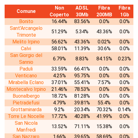
Non
ADSL
Fibra
Fibra
Comune
Coperto
30Mb
200MB
1Gb
Bonito
16.44%
83.56%
0.0%
0.0%
Sant'Arcangelo
51.29%
5.34%
43.36%
0.0%
Trimonte
Melito Irpino
56.62%
43.36%
0.02%
0.0%
Calvi
58.01%
11.39%
30.6%
0.0%
San Giorgio del
6.79%
8.83%
84.15%
0.23%
Sannio
Paduli
33.59%
66.41%
0.0%
0.0%
Venticano
4.25%
95.75%
0.0%
0.0%
Mirabella Eclano
37.01%
55.41%
7.57%
0.0%
Montecalvo Irpino
21.46%
78.53%
0.0%
0.0%
Buonalbergo
18.72%
81.28%
0.0%
0.0%
Pietradefusi
4.79%
39.81%
55.4%
0.0%
Grottaminarda
9.2%
20.34%
70.32%
0.14%
Torre Le Nocelle
17.72%
40.28%
41.99%
0.0%
San Nicola
13.52%
71.11%
15.38%
0.0%
Manfredi
San Nazzaro
1.66%
39.65%
58.69%
0.0%