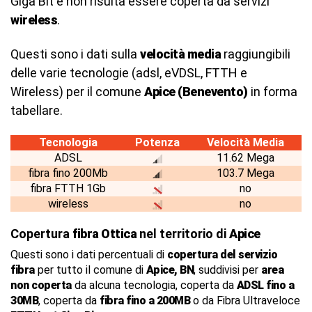
Giga Bit e non risulta essere coperta da servizi
wireless
.
Questi sono i dati sulla
velocità media
raggiungibili
delle varie tecnologie (adsl, eVDSL, FTTH e
Wireless) per il comune
Apice (Benevento)
in forma
tabellare.
Tecnologia
Potenza
Velocità Media
ADSL
11.62 Mega
fibra fino 200Mb
103.7 Mega
fibra FTTH 1Gb
no
wireless
no
Copertura
fibra Ottica
nel territorio di
Apice
Questi sono i dati percentuali di
copertura del servizio
fibra
per tutto il comune di
Apice, BN
, suddivisi per
area
non coperta
da alcuna tecnologia, coperta da
ADSL fino a
30MB
, coperta da
fibra fino a 200MB
o da Fibra Ultraveloce