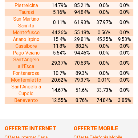
Pietrelcina
14.79%
85.21%
0.0%
0.0%
Taurasi
5.16%
94.84%
0.0%
0.0%
San Martino
0.11%
61.93%
37.97%
0.0%
Sannita
Montefusco
44.26%
55.18%
0.56%
0.0%
Ariano Irpino
15.4%
29.81%
45.25%
9.53%
Casalbore
11.8%
88.2%
0.0%
0.0%
Pago Veiano
5.54%
94.46%
0.0%
0.0%
Sant'Angelo
29.37%
70.63%
0.0%
0.0%
all'Esca
Fontanarosa
10.7%
89.3%
0.0%
0.0%
Montemiletto
20.62%
79.37%
0.01%
0.0%
Sant'Angelo a
14.67%
51.6%
33.73%
0.0%
Cupolo
Benevento
12.55%
8.76%
74.84%
3.85%
OFFERTE INTERNET
OFFERTE MOBILE
Offerte Internet Casa
Offerte Telefonia Mobile