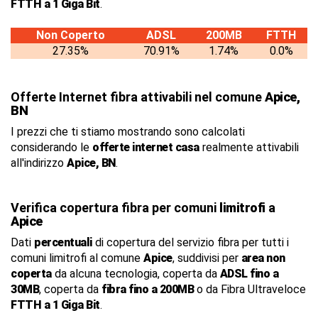
FTTH a 1 Giga Bit
.
Non Coperto
ADSL
200MB
FTTH
27.35%
70.91%
1.74%
0.0%
Offerte Internet fibra attivabili nel comune
Apice,
BN
I prezzi che ti stiamo mostrando sono calcolati
considerando le
offerte internet casa
realmente attivabili
all'indirizzo
Apice, BN
.
Verifica copertura fibra per comuni
limitrofi
a
Apice
Dati
percentuali
di copertura del servizio fibra per tutti i
comuni limitrofi al comune
Apice
, suddivisi per
area non
coperta
da alcuna tecnologia, coperta da
ADSL fino a
30MB
, coperta da
fibra fino a 200MB
o da Fibra Ultraveloce
FTTH a 1 Giga Bit
.