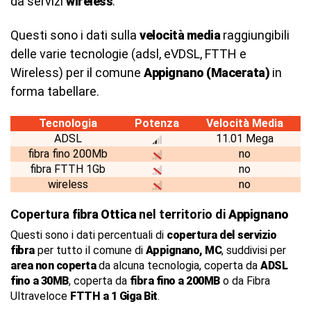
da servizi
wireless
.
Questi sono i dati sulla
velocità media
raggiungibili
delle varie tecnologie (adsl, eVDSL, FTTH e
Wireless) per il comune
Appignano (Macerata)
in
forma tabellare.
Tecnologia
Potenza
Velocità Media
ADSL
11.01 Mega
fibra fino 200Mb
no
fibra FTTH 1Gb
no
wireless
no
Copertura
fibra Ottica
nel territorio di
Appignano
Questi sono i dati percentuali di
copertura del servizio
fibra
per tutto il comune di
Appignano, MC
, suddivisi per
area non coperta
da alcuna tecnologia, coperta da
ADSL
fino a 30MB
, coperta da
fibra fino a 200MB
o da Fibra
Ultraveloce
FTTH a 1 Giga Bit
.