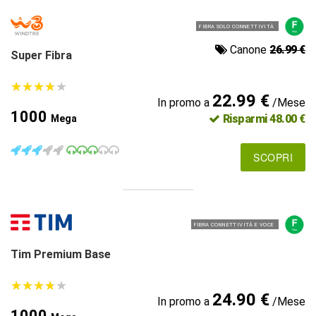
FIBRA SOLO CONNETTIVITÀ
Canone
26.99 €
Super Fibra
★
★
★
★
★
★
★
★
★
★
22.99 €
In promo a
/Mese
1000
Risparmi 48.00 €
Mega
SCOPRI
FIBRA CONNETTIVITÀ E VOCE
Tim Premium Base
★
★
★
★
★
★
★
★
★
★
24.90 €
In promo a
/Mese
1000