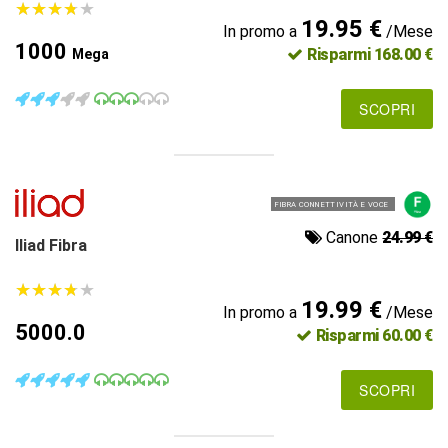
★
★
★
★
★
★
★
★
★
★
19.95 €
In promo a
/Mese
1000
Risparmi 168.00 €
Mega
SCOPRI
FIBRA CONNETTIVITÀ E VOCE
Canone
24.99 €
Iliad Fibra
★
★
★
★
★
★
★
★
★
★
19.99 €
In promo a
/Mese
5000.0
Risparmi 60.00 €
SCOPRI