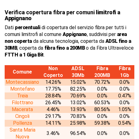
Verifica copertura fibra per comuni
limitrofi
a
Appignano
Dati
percentuali
di copertura del servizio fibra per tutti i
comuni limitrofi al comune
Appignano
, suddivisi per
area
non coperta
da alcuna tecnologia, coperta da
ADSL fino a
30MB
, coperta da
fibra fino a 200MB
o da Fibra Ultraveloce
FTTH a 1 Giga Bit
.
Non
ADSL
Fibra
Fibra
Comune
Coperto
30Mb
200MB
1Gb
Montecassiano
14.26%
15.02%
70.72%
0.0%
Montefano
17.75%
82.25%
0.0%
0.0%
Treia
28.84%
70.69%
0.0%
0.47%
Filottrano
26.45%
13.02%
60.53%
0.0%
Macerata
4.46%
13.93%
80.56%
1.05%
Cingoli
29.17%
70.83%
0.0%
0.0%
Pollenza
14.11%
25.98%
59.38%
0.54%
Santa Maria
3.46%
96.54%
0.0%
0.0%
Nuova