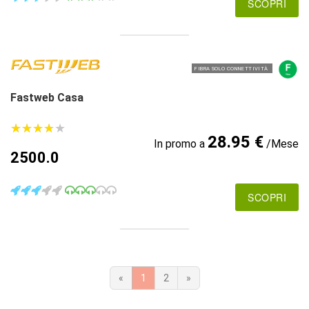
SCOPRI
FIBRA SOLO CONNETTIVITÀ
Fastweb Casa
★
★
★
★
★
★
★
★
★
★
28.95 €
In promo a
/Mese
2500.0
SCOPRI
«
1
2
»