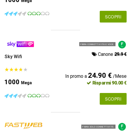
Mega
SCOPRI
FIBRA CONNETTIVITÀ E VOCE
Canone
29.9 €
Sky Wifi
★
★
★
★
★
★
★
★
★
★
24.90 €
In promo a
/Mese
1000
Risparmi 90.00 €
Mega
SCOPRI
FIBRA SOLO CONNETTIVITÀ