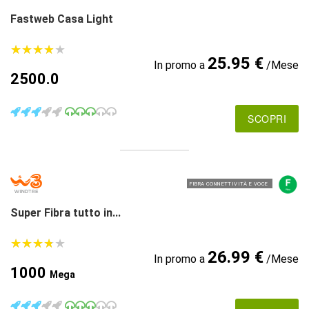
Fastweb Casa Light
★
★
★
★
★
★
★
★
★
★
25.95 €
In promo a
/Mese
2500.0
SCOPRI
FIBRA CONNETTIVITÀ E VOCE
Super Fibra tutto in...
★
★
★
★
★
★
★
★
★
★
26.99 €
In promo a
/Mese
1000
Mega