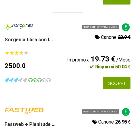
FIBRA CONNETTIVITÀ E VOCE
Canone
23.9 €
Sorgenia fibra con l...
★
★
★
★
★
★
★
★
★
★
19.73 €
In promo a
/Mese
2500.0
Risparmi 50.04 €
SCOPRI
FIBRA CONNETTIVITÀ E VOCE
Canone
26.95 €
Fastweb + Plenitude ...