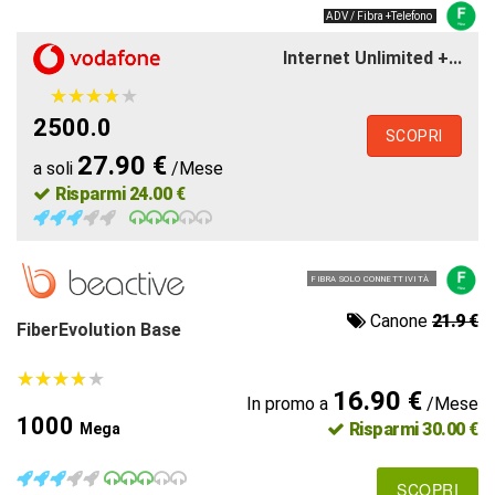
ADV / Fibra +Telefono
Internet Unlimited +...
★
★
★
★
★
★
★
★
★
★
2500.0
SCOPRI
27.90 €
a soli
/Mese
Risparmi 24.00 €
FIBRA SOLO CONNETTIVITÀ
Canone
21.9 €
FiberEvolution Base
★
★
★
★
★
★
★
★
★
★
16.90 €
In promo a
/Mese
1000
Risparmi 30.00 €
Mega
SCOPRI