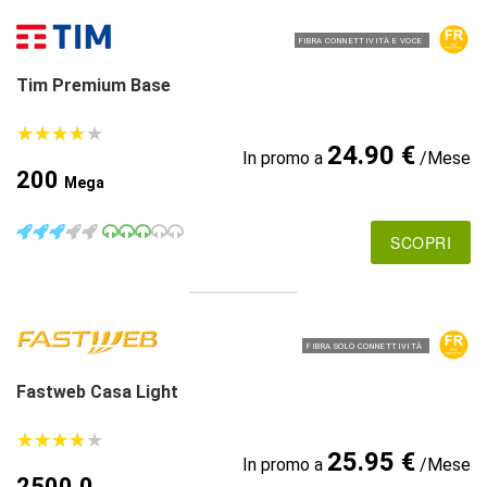
FIBRA CONNETTIVITÀ E VOCE
Tim Premium Base
★
★
★
★
★
★
★
★
★
★
24.90 €
In promo a
/Mese
200
Mega
SCOPRI
FIBRA SOLO CONNETTIVITÀ
Fastweb Casa Light
★
★
★
★
★
★
★
★
★
★
25.95 €
In promo a
/Mese
2500.0