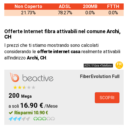
Non Coperto
ADSL
200MB
FTTH
21.73%
78.27%
0.0%
0.0%
Offerte Internet fibra attivabili nel comune
Archi,
CH
I prezzi che ti stiamo mostrando sono calcolati
considerando le
offerte internet casa
realmente attivabili
all'indirizzo
Archi, CH
.
ADV / Fibra +Telefono
FiberEvolution Full
★
★
★
★
★
★
★
★
★
★
200
Mega
SCOPRI
16.90 €
a soli
/Mese
Risparmi 10.90 €