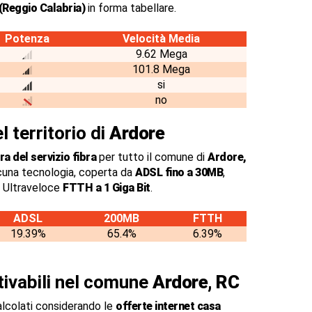
(Reggio Calabria)
in forma tabellare.
Potenza
Velocità Media
9.62 Mega
101.8 Mega
si
no
l territorio di
Ardore
a del servizio fibra
per tutto il comune di
Ardore,
cuna tecnologia, coperta da
ADSL fino a 30MB
,
a Ultraveloce
FTTH a 1 Giga Bit
.
ADSL
200MB
FTTH
19.39%
65.4%
6.39%
ttivabili nel comune
Ardore, RC
alcolati considerando le
offerte internet casa