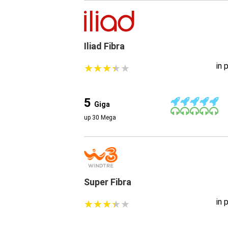
Iliad Fibra
in 
★
★
★
★
★
★
★
★
★
★
5
Giga
up 30 Mega
Super Fibra
in 
★
★
★
★
★
★
★
★
★
★