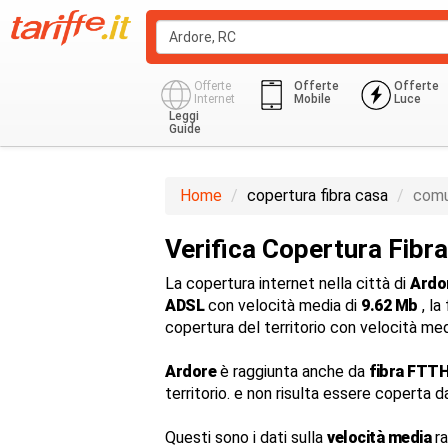
Offerte
Offerte
Offerte
Internet
Mobile
Luce
Leggi
Guide
Home
copertura fibra casa
comu
Verifica Copertura Fibr
La copertura internet nella città di
Ardo
ADSL
con velocità media di
9.62 Mb
, la
copertura del territorio con velocità me
Ardore
è raggiunta anche da
fibra FTTH
territorio. e non risulta essere coperta d
Questi sono i dati sulla
velocità media
ra