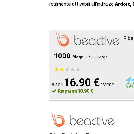
realmente attivabili all'indirizzo
Ardore, 
Fibe
1000
Mega
- up 300 Mega
★
★
★
★
★
★
★
★
★
★
16.90 €
a soli
/Mese
Risparmi 10.90 €