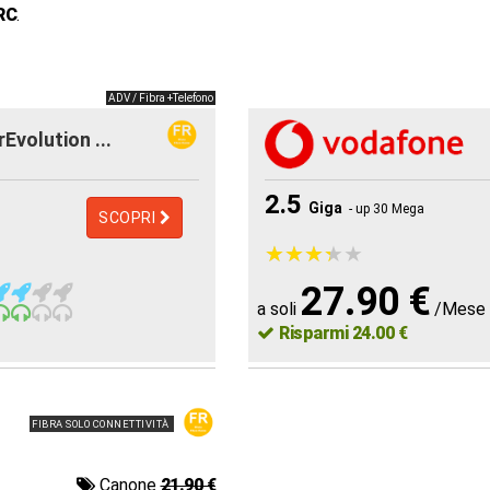
RC
.
ADV / Fibra +Telefono
rEvolution ...
2.5
Giga
- up 30 Mega
SCOPRI
★
★
★
★
★
★
★
★
★
★
27.90 €
a soli
/Mese
Risparmi 24.00 €
FIBRA SOLO CONNETTIVITÀ
Canone
21.90 €