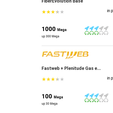
FiberEvolution Base
in 
★
★
★
★
★
★
★
★
★
★
1000
Mega
up 300 Mega
Fastweb + Plenitude Gas e...
in 
★
★
★
★
★
★
★
★
★
★
100
Mega
up 30 Mega