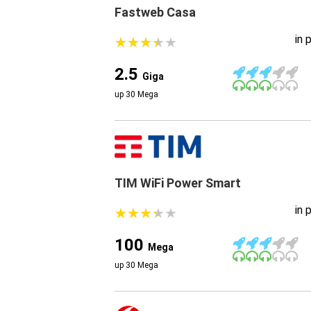
Fastweb Casa
in 
★
★
★
★
★
★
★
★
★
★
2.5
Giga
up 30 Mega
TIM WiFi Power Smart
in 
★
★
★
★
★
★
★
★
★
★
100
Mega
up 30 Mega