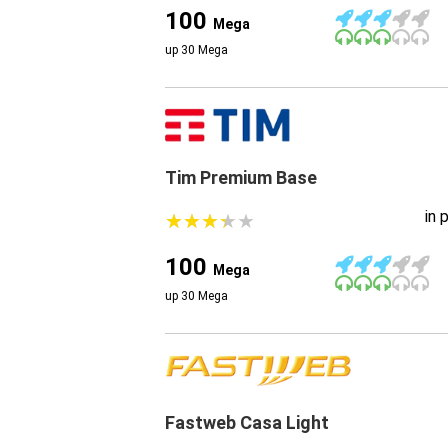
100
Mega
up 30 Mega
Tim Premium Base
in 
★
★
★
★
★
★
★
★
★
★
100
Mega
up 30 Mega
Fastweb Casa Light