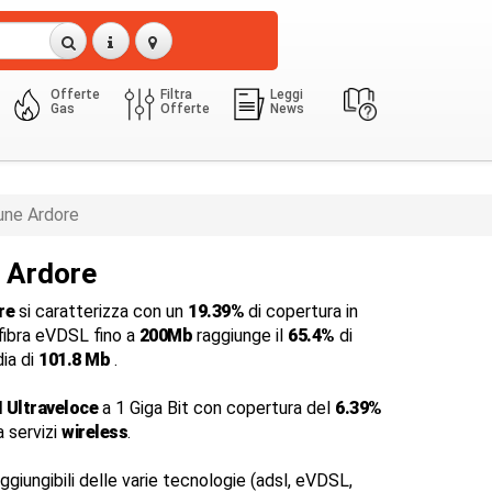
Offerte
Filtra
Leggi
Gas
Offerte
News
ne Ardore
a Ardore
re
si caratterizza con un
19.39%
di copertura in
 fibra eVDSL fino a
200Mb
raggiunge il
65.4%
di
dia di
101.8 Mb
.
 Ultraveloce
a 1 Giga Bit con copertura del
6.39%
a servizi
wireless
.
ggiungibili delle varie tecnologie (adsl, eVDSL,