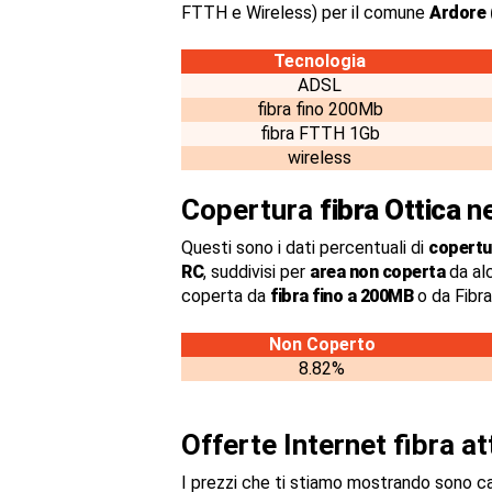
FTTH e Wireless) per il comune
Ardore 
Tecnologia
ADSL
fibra fino 200Mb
fibra FTTH 1Gb
wireless
Copertura
fibra Ottica
ne
Questi sono i dati percentuali di
copertur
RC
, suddivisi per
area non coperta
da al
coperta da
fibra fino a 200MB
o da Fibr
Non Coperto
8.82%
Offerte Internet fibra a
I prezzi che ti stiamo mostrando sono c