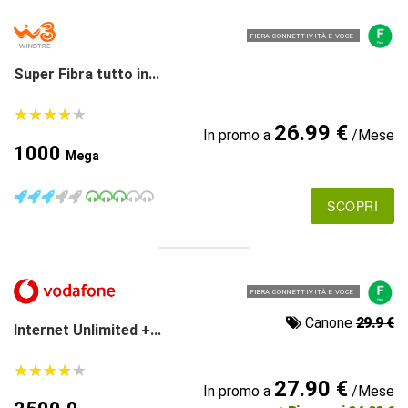
FIBRA CONNETTIVITÀ E VOCE
Super Fibra tutto in...
★
★
★
★
★
★
★
★
★
★
26.99 €
In promo a
/Mese
1000
Mega
SCOPRI
FIBRA CONNETTIVITÀ E VOCE
Canone
29.9 €
Internet Unlimited +...
★
★
★
★
★
★
★
★
★
★
27.90 €
In promo a
/Mese