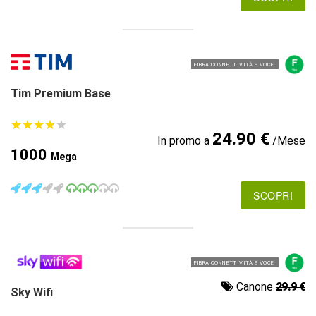
FIBRA CONNETTIVITÀ E VOCE
Tim Premium Base
★
★
★
★
★
★
★
★
★
★
24.90 €
In promo a
/Mese
1000
Mega
SCOPRI
FIBRA CONNETTIVITÀ E VOCE
Canone
29.9 €
Sky Wifi