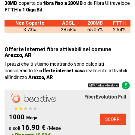
30MB
, coperta da
fibra fino a 200MB
o da Fibra Ultraveloce
FTTH a 1 Giga Bit
.
Non Coperto
ADSL
200MB
FTTH
3.73%
28.58%
65.05%
2.64%
Offerte Internet fibra attivabili nel comune
Arezzo, AR
I prezzi che ti stiamo mostrando sono calcolati
considerando le
offerte internet casa
realmente attivabili
all'indirizzo
Arezzo, AR
.
ADV / Fibra +Telefono
FiberEvolution Full
★
★
★
★
★
★
★
★
★
★
1000
Mega
SCOPRI
16.90 €
a soli
/Mese