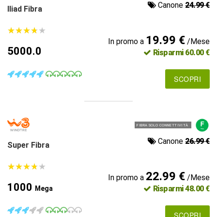
Canone
24.99 €
Iliad Fibra
★
★
★
★
★
★
★
★
★
★
19.99 €
In promo a
/Mese
5000.0
Risparmi 60.00 €
SCOPRI
FIBRA SOLO CONNETTIVITÀ
Canone
26.99 €
Super Fibra
★
★
★
★
★
★
★
★
★
★
22.99 €
In promo a
/Mese
1000
Risparmi 48.00 €
Mega
SCOPRI