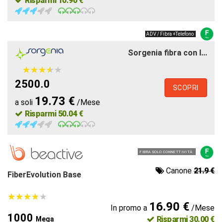
Risparmi 10.90 €
ADV / Fibra +Telefono
Sorgenia fibra con l...
★
★
★
★
★
★
★
★
★
★
2500.0
SCOPRI
19.73 €
a soli
/Mese
Risparmi 50.04 €
FIBRA SOLO CONNETTIVITÀ
Canone
21.9 €
FiberEvolution Base
★
★
★
★
★
★
★
★
★
★
16.90 €
In promo a
/Mese
1000
Risparmi 30.00 €
Mega