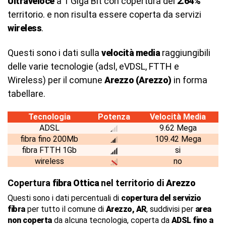
Ultraveloce
a 1 Giga Bit con copertura del
2.64%
territorio. e non risulta essere coperta da servizi
wireless
.
Questi sono i dati sulla
velocità media
raggiungibili
delle varie tecnologie (adsl, eVDSL, FTTH e
Wireless) per il comune
Arezzo (Arezzo)
in forma
tabellare.
Tecnologia
Potenza
Velocità Media
ADSL
9.62 Mega
fibra fino 200Mb
109.42 Mega
fibra FTTH 1Gb
si
wireless
no
Copertura
fibra Ottica
nel territorio di
Arezzo
Questi sono i dati percentuali di
copertura del servizio
fibra
per tutto il comune di
Arezzo, AR
, suddivisi per
area
non coperta
da alcuna tecnologia, coperta da
ADSL fino a