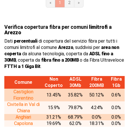
«
1
2
»
Verifica copertura fibra per comuni
limitrofi
a
Arezzo
Dati
percentuali
di copertura del servizio fibra per tutti i
comuni limitrofi al comune
Arezzo
, suddivisi per
area non
coperta
da alcuna tecnologia, coperta da
ADSL fino a
30MB
, coperta da
fibra fino a 200MB
o da Fibra Ultraveloce
FTTH a 1 Giga Bit
.
Non
ADSL
Fibra
Fibra
Comune
Coperto
30Mb
200MB
1Gb
Castiglion
13.45%
35.82%
50.12%
0.6%
Fiorentino
Civitella in Val di
15.9%
79.87%
4.24%
0.0%
Chiana
Anghiari
31.21%
68.79%
0.0%
0.0%
Capolona
19.69%
62.0%
18.31%
0.0%