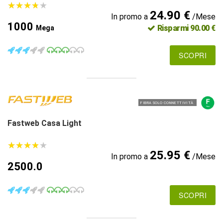
★
★
★
★
★
★
★
★
★
★
24.90 €
In promo a
/Mese
1000
Risparmi 90.00 €
Mega
SCOPRI
FIBRA SOLO CONNETTIVITÀ
Fastweb Casa Light
★
★
★
★
★
★
★
★
★
★
25.95 €
In promo a
/Mese
2500.0
SCOPRI