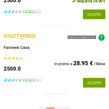
2500.0
Risparmi 24.00 €
SCOPRI
FIBRA SOLO CONNETTIVITÀ
Fastweb Casa
★
★
★
★
★
★
★
★
★
★
28.95 €
In promo a
/Mese
2500.0
SCOPRI