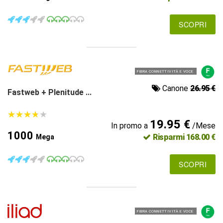
SCOPRI
FIBRA CONNETTIVITÀ E VOCE
Canone
26.95 €
Fastweb + Plenitude ...
★
★
★
★
★
★
★
★
★
★
19.95 €
In promo a
/Mese
1000
Risparmi 168.00 €
Mega
SCOPRI
FIBRA CONNETTIVITÀ E VOCE