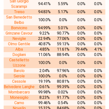
San Giorgio
94.41%
5.59%
0.0%
0.0%
Scarampi
Treiso
94.83%
5.17%
0.0%
0.0%
San Benedetto
100.0%
0.0%
0.0%
0.0%
Belbo
Bonvicino
94.99%
5.01%
0.0%
0.0%
Grinzane Cavour
9.22%
90.77%
0.0%
0.0%
Neviglie
22.94%
77.06%
0.0%
0.0%
Olmo Gentile
40.87%
59.13%
0.0%
0.0%
Alba
4.85%
11.61%
79.44%
4.1%
Dogliani
11.06%
88.94%
0.0%
0.0%
Castelletto
100.0%
0.0%
0.0%
0.0%
Uzzone
Barolo
2.04%
97.96%
0.0%
0.0%
Serole
100.0%
0.0%
0.0%
0.0%
Cessole
19.19%
80.81%
0.0%
0.0%
Belvedere Langhe
0.61%
99.39%
0.0%
0.0%
Mombarcaro
99.98%
0.02%
0.0%
0.0%
Monesiglio
8.23%
91.77%
0.0%
0.0%
Camo
99.46%
0.54%
0.0%
0.0%
Novello
15.32%
84.68%
0.0%
0.0%