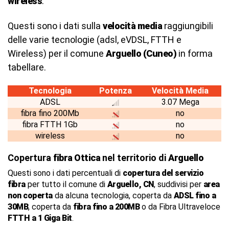
wireless
.
Questi sono i dati sulla
velocità media
raggiungibili
delle varie tecnologie (adsl, eVDSL, FTTH e
Wireless) per il comune
Arguello (Cuneo)
in forma
tabellare.
Tecnologia
Potenza
Velocità Media
ADSL
3.07 Mega
fibra fino 200Mb
no
fibra FTTH 1Gb
no
wireless
no
Copertura
fibra Ottica
nel territorio di
Arguello
Questi sono i dati percentuali di
copertura del servizio
fibra
per tutto il comune di
Arguello, CN
, suddivisi per
area
non coperta
da alcuna tecnologia, coperta da
ADSL fino a
30MB
, coperta da
fibra fino a 200MB
o da Fibra Ultraveloce
FTTH a 1 Giga Bit
.