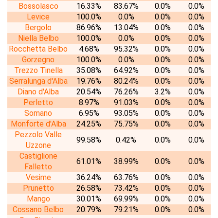
Bossolasco
16.33%
83.67%
0.0%
0.0%
Levice
100.0%
0.0%
0.0%
0.0%
Bergolo
86.96%
13.04%
0.0%
0.0%
Niella Belbo
100.0%
0.0%
0.0%
0.0%
Rocchetta Belbo
4.68%
95.32%
0.0%
0.0%
Gorzegno
100.0%
0.0%
0.0%
0.0%
Trezzo Tinella
35.08%
64.92%
0.0%
0.0%
Serralunga d'Alba
19.76%
80.24%
0.0%
0.0%
Diano d'Alba
20.54%
76.26%
3.2%
0.0%
Perletto
8.97%
91.03%
0.0%
0.0%
Somano
6.95%
93.05%
0.0%
0.0%
Monforte d'Alba
24.25%
75.75%
0.0%
0.0%
Pezzolo Valle
99.58%
0.42%
0.0%
0.0%
Uzzone
Castiglione
61.01%
38.99%
0.0%
0.0%
Falletto
Vesime
36.24%
63.76%
0.0%
0.0%
Prunetto
26.58%
73.42%
0.0%
0.0%
Mango
30.01%
69.99%
0.0%
0.0%
Cossano Belbo
20.79%
79.21%
0.0%
0.0%