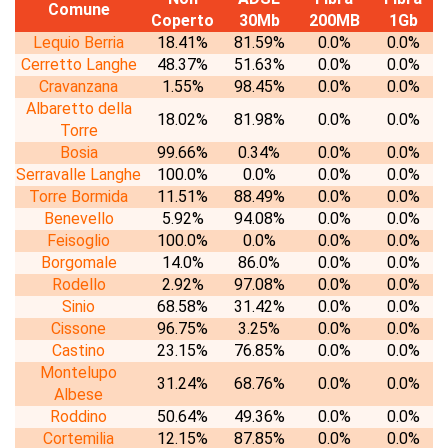
Comune
Coperto
30Mb
200MB
1Gb
Lequio Berria
18.41%
81.59%
0.0%
0.0%
Cerretto Langhe
48.37%
51.63%
0.0%
0.0%
Cravanzana
1.55%
98.45%
0.0%
0.0%
Albaretto della
18.02%
81.98%
0.0%
0.0%
Torre
Bosia
99.66%
0.34%
0.0%
0.0%
Serravalle Langhe
100.0%
0.0%
0.0%
0.0%
Torre Bormida
11.51%
88.49%
0.0%
0.0%
Benevello
5.92%
94.08%
0.0%
0.0%
Feisoglio
100.0%
0.0%
0.0%
0.0%
Borgomale
14.0%
86.0%
0.0%
0.0%
Rodello
2.92%
97.08%
0.0%
0.0%
Sinio
68.58%
31.42%
0.0%
0.0%
Cissone
96.75%
3.25%
0.0%
0.0%
Castino
23.15%
76.85%
0.0%
0.0%
Montelupo
31.24%
68.76%
0.0%
0.0%
Albese
Roddino
50.64%
49.36%
0.0%
0.0%
Cortemilia
12.15%
87.85%
0.0%
0.0%