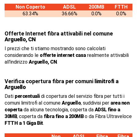
Non Coperto
ADSL
200MB
FTTH
63.34%
36.66%
0.0%
0.0%
Offerte Internet fibra attivabili nel comune
Arguello, CN
I prezzi che ti stiamo mostrando sono calcolati
considerando le
offerte internet casa
realmente attivabili
all'indirizzo
Arguello, CN
.
Verifica copertura fibra per comuni
limitrofi
a
Arguello
Dati
percentuali
di copertura del servizio fibra per tutti i
comuni limitrofi al comune
Arguello
, suddivisi per
area non
coperta
da alcuna tecnologia, coperta da
ADSL fino a
30MB
, coperta da
fibra fino a 200MB
o da Fibra Ultraveloce
FTTH a 1 Giga Bit
.
Non
ADSL
Fibra
Fibra