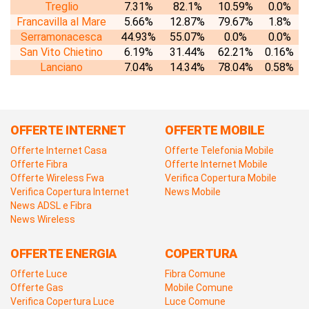
Treglio
7.31%
82.1%
10.59%
0.0%
Francavilla al Mare
5.66%
12.87%
79.67%
1.8%
Serramonacesca
44.93%
55.07%
0.0%
0.0%
San Vito Chietino
6.19%
31.44%
62.21%
0.16%
Lanciano
7.04%
14.34%
78.04%
0.58%
OFFERTE INTERNET
OFFERTE MOBILE
Offerte Internet Casa
Offerte Telefonia Mobile
Offerte Fibra
Offerte Internet Mobile
Offerte Wireless Fwa
Verifica Copertura Mobile
Verifica Copertura Internet
News Mobile
News ADSL e Fibra
News Wireless
OFFERTE ENERGIA
COPERTURA
Offerte Luce
Fibra Comune
Offerte Gas
Mobile Comune
Verifica Copertura Luce
Luce Comune