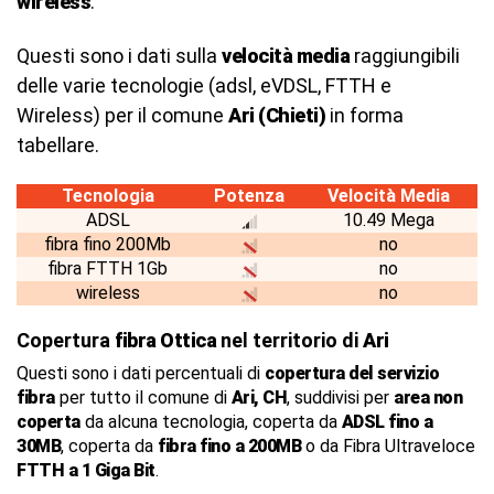
wireless
.
Questi sono i dati sulla
velocità media
raggiungibili
delle varie tecnologie (adsl, eVDSL, FTTH e
Wireless) per il comune
Ari (Chieti)
in forma
tabellare.
Tecnologia
Potenza
Velocità Media
ADSL
10.49 Mega
fibra fino 200Mb
no
fibra FTTH 1Gb
no
wireless
no
Copertura
fibra Ottica
nel territorio di
Ari
Questi sono i dati percentuali di
copertura del servizio
fibra
per tutto il comune di
Ari, CH
, suddivisi per
area non
coperta
da alcuna tecnologia, coperta da
ADSL fino a
30MB
, coperta da
fibra fino a 200MB
o da Fibra Ultraveloce
FTTH a 1 Giga Bit
.