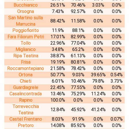
Bucchianico
26.51%
70.46%
3.03%
0.0%
Orsogna
7.43%
92.57%
0.0%
0.0%
San Martino sulla
88.42%
11.58%
0.0%
0.0%
Marrucina
Poggiofiorito
11.9%
88.1%
0.0%
0.0%
Fara Filiorum Petri
17.01%
82.99%
0.0%
0.0%
Tollo
22.96%
77.04%
0.0%
0.0%
Miglianico
34.8%
65.2%
0.0%
0.0%
Ripa Teatina
38.87%
61.13%
0.0%
0.0%
Frisa
19.19%
80.81%
0.0%
0.0%
Roccamontepiano
21.58%
78.42%
0.0%
0.0%
Ortona
50.77%
9.03%
39.65%
0.54%
Chieti
6.01%
10.46%
79.8%
3.73%
Guardiagrele
22.45%
77.55%
0.0%
0.0%
Casalincontrada
13.46%
75.29%
11.24%
0.0%
Rapino
100.0%
0.0%
0.0%
0.0%
Torrevecchia
12.84%
45.92%
41.24%
0.0%
Teatina
Castel Frentano
8.03%
91.9%
0.0%
0.07%
Pretoro
14.08%
85.92%
0.0%
0.0%