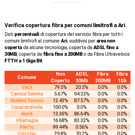
Verifica copertura fibra per comuni
limitrofi
a
Ari
Dati
percentuali
di copertura del servizio fibra per tutti i
comuni limitrofi al comune
Ari
, suddivisi per
area non
coperta
da alcuna tecnologia, coperta da
ADSL fino a
30MB
, coperta da
fibra fino a 200MB
o da Fibra Ultraveloce
FTTH a 1 Giga Bit
.
Non
ADSL
Fibra
Fibra
Comune
Coperto
30Mb
200MB
1Gb
Vacri
79.5%
20.5%
0.0%
0.0%
Canosa Sannita
5.67%
94.33%
0.0%
0.0%
Giuliano Teatino
12.43%
87.57%
0.0%
0.0%
Casacanditella
100.0%
0.0%
0.0%
0.0%
Arielli
13.36%
86.64%
0.0%
0.0%
Villamagna
16.68%
83.32%
0.0%
0.0%
Filetto
99.44%
0.56%
0.0%
0.0%
Crecchio
29.8%
70.2%
0.0%
0.0%