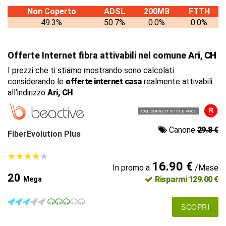
Non Coperto
ADSL
200MB
FTTH
49.3%
50.7%
0.0%
0.0%
Offerte Internet fibra attivabili nel comune
Ari, CH
I prezzi che ti stiamo mostrando sono calcolati
considerando le
offerte internet casa
realmente attivabili
all'indirizzo
Ari, CH
.
ADSL CONNETTIVITÀ E VOCE
Canone
29.8 €
FiberEvolution Plus
★
★
★
★
★
★
★
★
★
★
16.90 €
In promo a
/Mese
20
Risparmi 129.00 €
Mega
SCOPRI