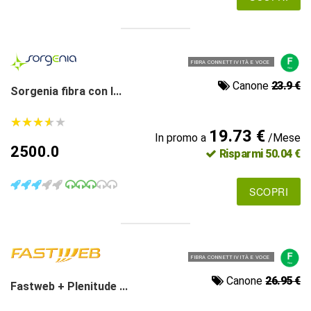
FIBRA CONNETTIVITÀ E VOCE
Canone
23.9 €
Sorgenia fibra con l...
★
★
★
★
★
★
★
★
★
★
19.73 €
In promo a
/Mese
2500.0
Risparmi 50.04 €
SCOPRI
FIBRA CONNETTIVITÀ E VOCE
Canone
26.95 €
Fastweb + Plenitude ...