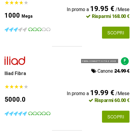
★
★
★
★
★
★
★
★
★
★
19.95 €
In promo a
/Mese
1000
Risparmi 168.00 €
Mega
SCOPRI
FIBRA CONNETTIVITÀ E VOCE
Canone
24.99 €
Iliad Fibra
★
★
★
★
★
★
★
★
★
★
19.99 €
In promo a
/Mese
5000.0
Risparmi 60.00 €
SCOPRI