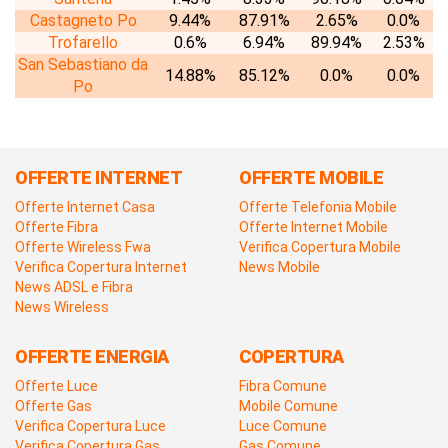
Castagneto Po
9.44%
87.91%
2.65%
0.0%
Trofarello
0.6%
6.94%
89.94%
2.53%
San Sebastiano da
14.88%
85.12%
0.0%
0.0%
Po
OFFERTE INTERNET
OFFERTE MOBILE
Offerte Internet Casa
Offerte Telefonia Mobile
Offerte Fibra
Offerte Internet Mobile
Offerte Wireless Fwa
Verifica Copertura Mobile
Verifica Copertura Internet
News Mobile
News ADSL e Fibra
News Wireless
OFFERTE ENERGIA
COPERTURA
Offerte Luce
Fibra Comune
Offerte Gas
Mobile Comune
Verifica Copertura Luce
Luce Comune
Verifica Copertura Gas
Gas Comune