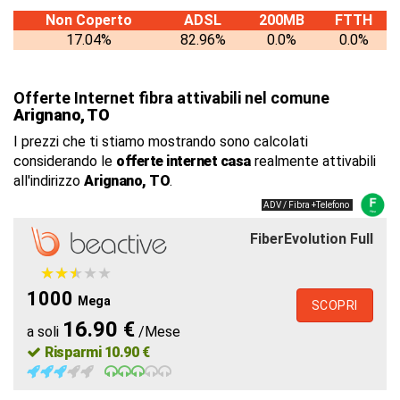
Non Coperto
ADSL
200MB
FTTH
17.04%
82.96%
0.0%
0.0%
Offerte Internet fibra attivabili nel comune
Arignano, TO
I prezzi che ti stiamo mostrando sono calcolati
considerando le
offerte internet casa
realmente attivabili
all'indirizzo
Arignano, TO
.
ADV / Fibra +Telefono
FiberEvolution Full
★
★
★
★
★
★
★
★
★
★
1000
Mega
SCOPRI
16.90 €
a soli
/Mese
Risparmi 10.90 €