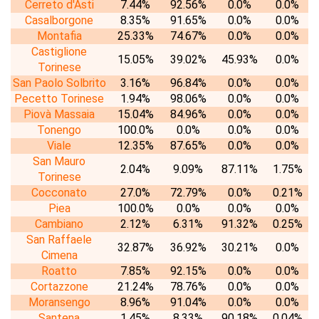
Cerreto d'Asti
7.44%
92.56%
0.0%
0.0%
Casalborgone
8.35%
91.65%
0.0%
0.0%
Montafia
25.33%
74.67%
0.0%
0.0%
Castiglione
15.05%
39.02%
45.93%
0.0%
Torinese
San Paolo Solbrito
3.16%
96.84%
0.0%
0.0%
Pecetto Torinese
1.94%
98.06%
0.0%
0.0%
Piovà Massaia
15.04%
84.96%
0.0%
0.0%
Tonengo
100.0%
0.0%
0.0%
0.0%
Viale
12.35%
87.65%
0.0%
0.0%
San Mauro
2.04%
9.09%
87.11%
1.75%
Torinese
Cocconato
27.0%
72.79%
0.0%
0.21%
Piea
100.0%
0.0%
0.0%
0.0%
Cambiano
2.12%
6.31%
91.32%
0.25%
San Raffaele
32.87%
36.92%
30.21%
0.0%
Cimena
Roatto
7.85%
92.15%
0.0%
0.0%
Cortazzone
21.24%
78.76%
0.0%
0.0%
Moransengo
8.96%
91.04%
0.0%
0.0%
Santena
1.45%
8.33%
90.18%
0.04%