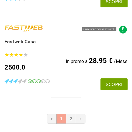
SCOPRI
FIBRA SOLO CONNETTIVITÀ
Fastweb Casa
★
★
★
★
★
★
★
★
★
★
28.95 €
In promo a
/Mese
2500.0
SCOPRI
«
1
2
»