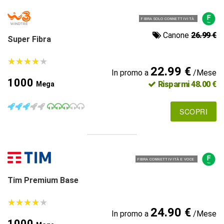
FIBRA SOLO CONNETTIVITÀ
Canone
26.99 €
Super Fibra
★
★
★
★
★
★
★
★
★
★
22.99 €
In promo a
/Mese
1000
Risparmi 48.00 €
Mega
SCOPRI
FIBRA CONNETTIVITÀ E VOCE
Tim Premium Base
★
★
★
★
★
★
★
★
★
★
24.90 €
In promo a
/Mese
1000