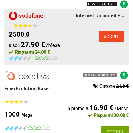
ADV / Fibra +Telefono
Internet Unlimited +...
★
★
★
★
★
★
★
★
★
★
2500.0
SCOPRI
27.90 €
a soli
/Mese
Risparmi 24.00 €
FIBRA SOLO CONNETTIVITÀ
Canone
21.9 €
FiberEvolution Base
★
★
★
★
★
★
★
★
★
★
16.90 €
In promo a
/Mese
1000
Risparmi 30.00 €
Mega
SCOPRI