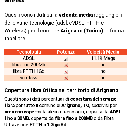
wireless
.
Questi sono i dati sulla
velocità media
raggiungibili
delle varie tecnologie (adsl, eVDSL, FTTH e
Wireless) per il comune
Arignano (Torino)
in forma
tabellare.
Tecnologia
Potenza
Velocità Media
ADSL
11.19 Mega
fibra fino 200Mb
no
fibra FTTH 1Gb
no
wireless
no
Copertura
fibra Ottica
nel territorio di
Arignano
Questi sono i dati percentuali di
copertura del servizio
fibra
per tutto il comune di
Arignano, TO
, suddivisi per
area non coperta
da alcuna tecnologia, coperta da
ADSL
fino a 30MB
, coperta da
fibra fino a 200MB
o da Fibra
Ultraveloce
FTTH a 1 Giga Bit
.