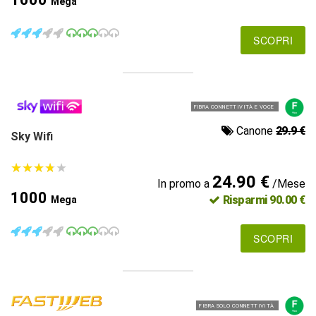
Mega
SCOPRI
FIBRA CONNETTIVITÀ E VOCE
Canone
29.9 €
Sky Wifi
★
★
★
★
★
★
★
★
★
★
24.90 €
In promo a
/Mese
1000
Risparmi 90.00 €
Mega
SCOPRI
FIBRA SOLO CONNETTIVITÀ