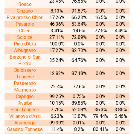
23.45%
76.55%
0.0%
0.0%
Bosco
Cinzano
8.13%
91.87%
0.0%
0.0%
Riva presso Chieri
17.26%
66.23%
16.5%
0.0%
Pavarolo
46.36%
53.64%
0.0%
0.0%
Chieri
3.41%
14.6%
77.5%
4.49%
Sciolze
27.11%
72.89%
0.0%
0.0%
Pino d'Asti
100.0%
0.0%
0.0%
0.0%
Albugnano
17.27%
82.73%
0.0%
0.0%
Berzano di San
35.24%
64.76%
0.0%
0.0%
Pietro
Baldissero
12.82%
87.18%
0.0%
0.0%
Torinese
Passerano
22.4%
77.6%
0.0%
0.0%
Marmorito
Capriglio
99.25%
0.75%
0.0%
0.0%
Rivalba
10.15%
89.85%
0.0%
0.0%
Pino Torinese
7.76%
52.08%
36.3%
3.86%
Villanova d'Asti
6.23%
13.87%
79.44%
0.46%
Aramengo
99.99%
0.01%
0.0%
0.0%
Gassino Torinese
11.4%
8.2%
80.41%
0.0%