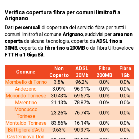
Verifica copertura fibra per comuni
limitrofi
a
Arignano
Dati
percentuali
di copertura del servizio fibra per tutti i
comuni limitrofi al comune
Arignano
, suddivisi per
area non
coperta
da alcuna tecnologia, coperta da
ADSL fino a
30MB
, coperta da
fibra fino a 200MB
o da Fibra Ultraveloce
FTTH a 1 Giga Bit
.
Non
ADSL
Fibra
Fibra
Comune
Coperto
30Mb
200MB
1Gb
Mombello di Torino
3.8%
96.2%
0.0%
0.0%
Andezeno
3.09%
96.91%
0.0%
0.0%
Moriondo Torinese
30.43%
69.57%
0.0%
0.0%
Marentino
21.13%
78.87%
0.0%
0.0%
Moncucco
23.26%
76.74%
0.0%
0.0%
Torinese
Montaldo Torinese
83.86%
16.14%
0.0%
0.0%
Buttigliera d'Asti
9.63%
90.37%
0.0%
0.0%
Castelnuovo Don