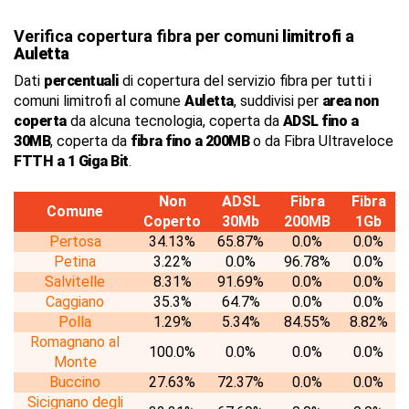
Verifica copertura fibra per comuni
limitrofi
a
Auletta
Dati
percentuali
di copertura del servizio fibra per tutti i
comuni limitrofi al comune
Auletta
, suddivisi per
area non
coperta
da alcuna tecnologia, coperta da
ADSL fino a
30MB
, coperta da
fibra fino a 200MB
o da Fibra Ultraveloce
FTTH a 1 Giga Bit
.
Non
ADSL
Fibra
Fibra
Comune
Coperto
30Mb
200MB
1Gb
Pertosa
34.13%
65.87%
0.0%
0.0%
Petina
3.22%
0.0%
96.78%
0.0%
Salvitelle
8.31%
91.69%
0.0%
0.0%
Caggiano
35.3%
64.7%
0.0%
0.0%
Polla
1.29%
5.34%
84.55%
8.82%
Romagnano al
100.0%
0.0%
0.0%
0.0%
Monte
Buccino
27.63%
72.37%
0.0%
0.0%
Sicignano degli