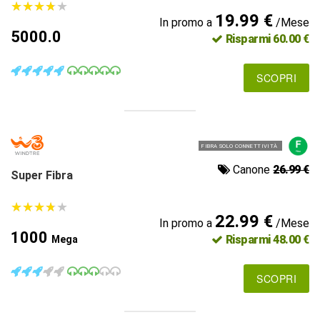
★
★
★
★
★
★
★
★
★
★
19.99 €
In promo a
/Mese
5000.0
Risparmi 60.00 €
SCOPRI
FIBRA SOLO CONNETTIVITÀ
Canone
26.99 €
Super Fibra
★
★
★
★
★
★
★
★
★
★
22.99 €
In promo a
/Mese
1000
Risparmi 48.00 €
Mega
SCOPRI