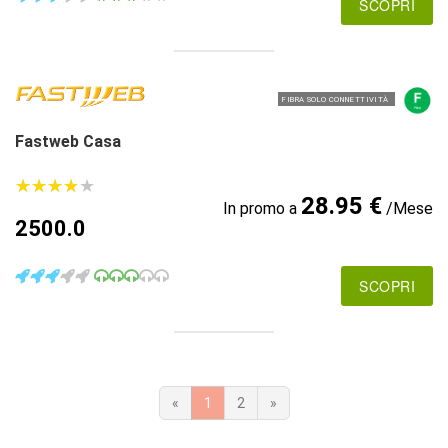
SCOPRI
FIBRA SOLO CONNETTIVITÀ
Fastweb Casa
★
★
★
★
★
★
★
★
★
★
28.95 €
In promo a
/Mese
2500.0
SCOPRI
«
1
2
»