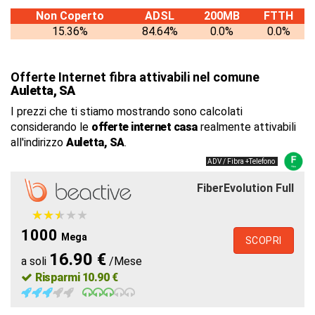
Non Coperto
ADSL
200MB
FTTH
15.36%
84.64%
0.0%
0.0%
Offerte Internet fibra attivabili nel comune
Auletta, SA
I prezzi che ti stiamo mostrando sono calcolati
considerando le
offerte internet casa
realmente attivabili
all'indirizzo
Auletta, SA
.
ADV / Fibra +Telefono
FiberEvolution Full
★
★
★
★
★
★
★
★
★
★
1000
Mega
SCOPRI
16.90 €
a soli
/Mese
Risparmi 10.90 €