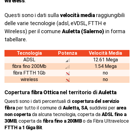
wireless
.
Questi sono i dati sulla
velocità media
raggiungibili
delle varie tecnologie (adsl, eVDSL, FTTH e
Wireless) per il comune
Auletta (Salerno)
in forma
tabellare.
Tecnologia
Potenza
Velocità Media
ADSL
12.61 Mega
fibra fino 200Mb
1.54 Mega
fibra FTTH 1Gb
no
wireless
no
Copertura
fibra Ottica
nel territorio di
Auletta
Questi sono i dati percentuali di
copertura del servizio
fibra
per tutto il comune di
Auletta, SA
, suddivisi per
area
non coperta
da alcuna tecnologia, coperta da
ADSL fino a
30MB
, coperta da
fibra fino a 200MB
o da Fibra Ultraveloce
FTTH a 1 Giga Bit
.