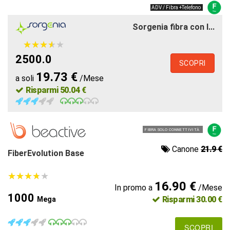
ADV / Fibra +Telefono
Sorgenia fibra con l...
★
★
★
★
★
★
★
★
★
★
2500.0
SCOPRI
19.73 €
a soli
/Mese
Risparmi 50.04 €
FIBRA SOLO CONNETTIVITÀ
Canone
21.9 €
FiberEvolution Base
★
★
★
★
★
★
★
★
★
★
16.90 €
In promo a
/Mese
1000
Risparmi 30.00 €
Mega
SCOPRI