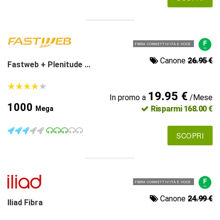
FIBRA CONNETTIVITÀ E VOCE
Canone
26.95 €
Fastweb + Plenitude ...
★
★
★
★
★
★
★
★
★
★
19.95 €
In promo a
/Mese
1000
Risparmi 168.00 €
Mega
SCOPRI
FIBRA CONNETTIVITÀ E VOCE
Canone
24.99 €
Iliad Fibra