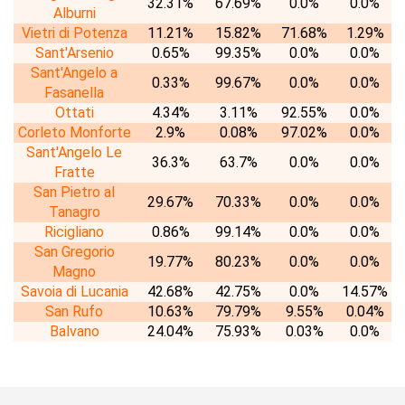
32.31%
67.69%
0.0%
0.0%
Alburni
Vietri di Potenza
11.21%
15.82%
71.68%
1.29%
Sant'Arsenio
0.65%
99.35%
0.0%
0.0%
Sant'Angelo a
0.33%
99.67%
0.0%
0.0%
Fasanella
Ottati
4.34%
3.11%
92.55%
0.0%
Corleto Monforte
2.9%
0.08%
97.02%
0.0%
Sant'Angelo Le
36.3%
63.7%
0.0%
0.0%
Fratte
San Pietro al
29.67%
70.33%
0.0%
0.0%
Tanagro
Ricigliano
0.86%
99.14%
0.0%
0.0%
San Gregorio
19.77%
80.23%
0.0%
0.0%
Magno
Savoia di Lucania
42.68%
42.75%
0.0%
14.57%
San Rufo
10.63%
79.79%
9.55%
0.04%
Balvano
24.04%
75.93%
0.03%
0.0%