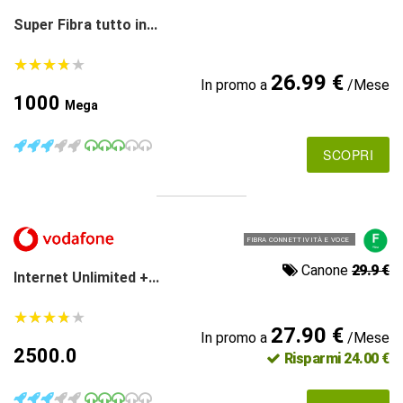
Super Fibra tutto in...
★
★
★
★
★
★
★
★
★
★
26.99 €
In promo a
/Mese
1000
Mega
SCOPRI
FIBRA CONNETTIVITÀ E VOCE
Canone
29.9 €
Internet Unlimited +...
★
★
★
★
★
★
★
★
★
★
27.90 €
In promo a
/Mese
2500.0
Risparmi 24.00 €