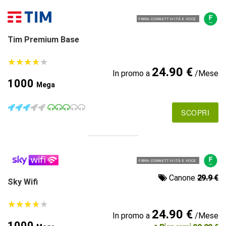
FIBRA CONNETTIVITÀ E VOCE
Tim Premium Base
★
★
★
★
★
★
★
★
★
★
24.90 €
In promo a
/Mese
1000
Mega
SCOPRI
FIBRA CONNETTIVITÀ E VOCE
Canone
29.9 €
Sky Wifi
★
★
★
★
★
★
★
★
★
★
24.90 €
In promo a
/Mese
1000