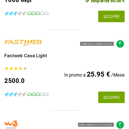
Risparmi 90.00 €
Mega
SCOPRI
FIBRA SOLO CONNETTIVITÀ
Fastweb Casa Light
★
★
★
★
★
★
★
★
★
★
25.95 €
In promo a
/Mese
2500.0
SCOPRI
FIBRA CONNETTIVITÀ E VOCE