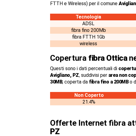
FTTH e Wireless) per il comune
Aviglia
Tecnologia
ADSL
fibra fino 200Mb
fibra FTTH 1Gb
wireless
Copertura
fibra Ottica
ne
Questi sono i dati percentuali di
copertur
Avigliano, PZ
, suddivisi per
area non co
30MB
, coperta da
fibra fino a 200MB
o d
Non Coperto
21.4%
Offerte Internet fibra a
PZ