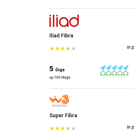
Iliad Fibra
in 
★
★
★
★
★
★
★
★
★
★
5
Giga
up 700 Mega
Super Fibra
in 
★
★
★
★
★
★
★
★
★
★