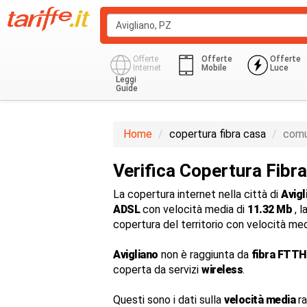
Offerte
Offerte
Offerte
Internet
Mobile
Luce
Leggi
Guide
Home
copertura fibra casa
comu
Verifica Copertura Fibra
La copertura internet nella città di
Avigl
ADSL
con velocità media di
11.32 Mb
, l
copertura del territorio con velocità me
Avigliano
non è raggiunta da
fibra FTTH
coperta da servizi
wireless
.
Questi sono i dati sulla
velocità media
ra