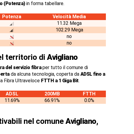
no (Potenza)
in forma tabellare.
Potenza
Velocità Media
11.32 Mega
102.29 Mega
no
no
l territorio di
Avigliano
a del servizio fibra
per tutto il comune di
perta
da alcuna tecnologia, coperta da
ADSL fino a
a Fibra Ultraveloce
FTTH a 1 Giga Bit
.
ADSL
200MB
FTTH
11.69%
66.91%
0.0%
ttivabili nel comune
Avigliano,