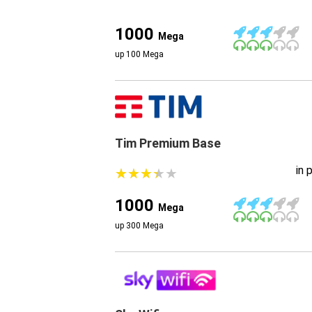
1000
Mega
up 100 Mega
Tim Premium Base
in 
★
★
★
★
★
★
★
★
★
★
1000
Mega
up 300 Mega