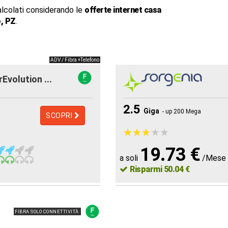
alcolati considerando le
offerte internet casa
o, PZ
.
ADV / Fibra +Telefono
rEvolution ...
2.5
Giga
- up 200 Mega
SCOPRI
★
★
★
★
★
★
★
★
★
★
19.73 €
a soli
/Mese
Risparmi 50.04 €
FIBRA SOLO CONNETTIVITÀ