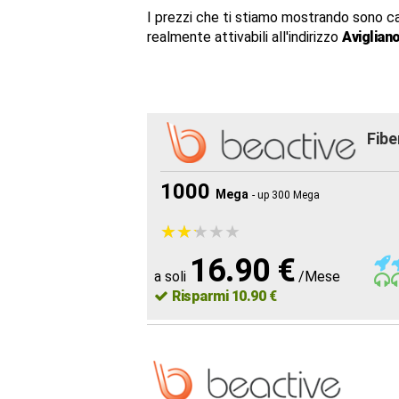
I prezzi che ti stiamo mostrando sono c
realmente attivabili all'indirizzo
Aviglian
Fibe
1000
Mega
- up 300 Mega
★
★
★
★
★
★
★
★
★
★
16.90 €
a soli
/Mese
Risparmi 10.90 €