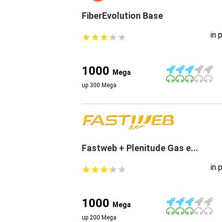
FiberEvolution Base
in 
★
★
★
★
★
★
★
★
★
★
1000
Mega
up 300 Mega
Fastweb + Plenitude Gas e...
in 
★
★
★
★
★
★
★
★
★
★
1000
Mega
up 200 Mega