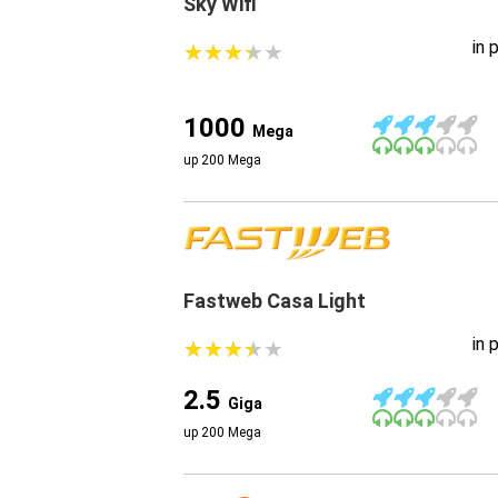
Sky Wifi
in 
★
★
★
★
★
★
★
★
★
★
1000
Mega
up 200 Mega
Fastweb Casa Light
in 
★
★
★
★
★
★
★
★
★
★
2.5
Giga
up 200 Mega