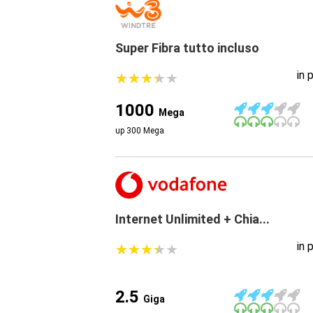
Super Fibra tutto incluso
in 
★
★
★
★
★
★
★
★
★
★
1000
Mega
up 300 Mega
Internet Unlimited + Chia...
in 
★
★
★
★
★
★
★
★
★
★
2.5
Giga