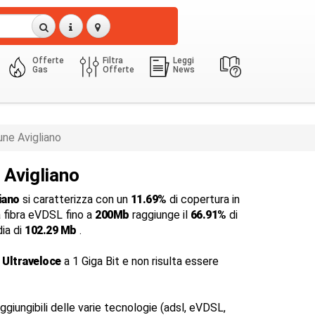
Offerte
Filtra
Leggi
Gas
Offerte
News
ne Avigliano
 Avigliano
iano
si caratterizza con un
11.69%
di copertura in
a fibra eVDSL fino a
200Mb
raggiunge il
66.91%
di
dia di
102.29 Mb
.
 Ultraveloce
a 1 Giga Bit e non risulta essere
ggiungibili delle varie tecnologie (adsl, eVDSL,