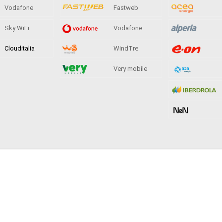
Vodafone
Fastweb
Sky WiFi
Vodafone
Clouditalia
WindTre
Very mobile