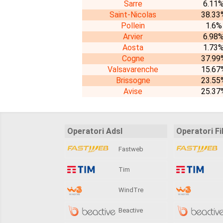
Sarre
6.11
Saint-Nicolas
38.33
Pollein
1.6%
Arvier
6.98
Aosta
1.73
Cogne
37.99
Valsavarenche
15.67
Brissogne
23.55
Avise
25.37
Operatori Adsl
Operatori Fi
Fastweb
Tim
WindTre
Beactive