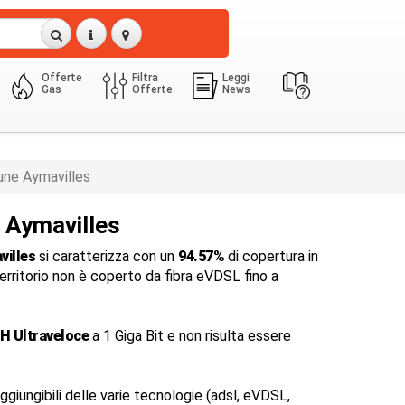
Offerte
Filtra
Leggi
Gas
Offerte
News
ne Aymavilles
a Aymavilles
villes
si caratterizza con un
94.57%
di copertura in
 territorio non è coperto da fibra eVDSL fino a
H Ultraveloce
a 1 Giga Bit e non risulta essere
ggiungibili delle varie tecnologie (adsl, eVDSL,