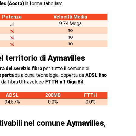
les (Aosta)
in forma tabellare.
Potenza
Velocità Media
9.74 Mega
no
no
no
l territorio di
Aymavilles
a del servizio fibra
per tutto il comune di
operta
da alcuna tecnologia, coperta da
ADSL fino
 da Fibra Ultraveloce
FTTH a 1 Giga Bit
.
ADSL
200MB
FTTH
94.57%
0.0%
0.0%
ttivabili nel comune
Aymavilles,