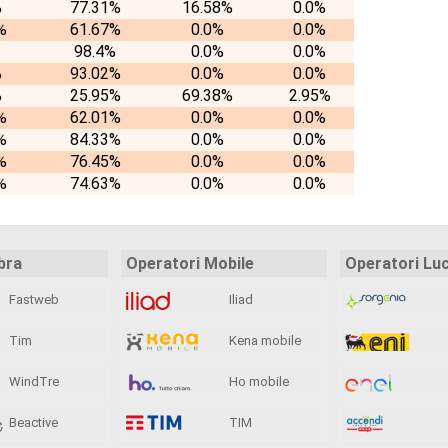
%
77.31%
16.58%
0.0%
%
61.67%
0.0%
0.0%
98.4%
0.0%
0.0%
%
93.02%
0.0%
0.0%
%
25.95%
69.38%
2.95%
%
62.01%
0.0%
0.0%
%
84.33%
0.0%
0.0%
%
76.45%
0.0%
0.0%
%
74.63%
0.0%
0.0%
bra
Operatori Mobile
Operatori Lu
Fastweb
Iliad
Tim
Kena mobile
WindTre
Ho mobile
Beactive
TIM