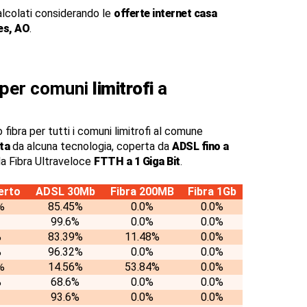
alcolati considerando le
offerte internet casa
es, AO
.
a per comuni
limitrofi
a
 fibra per tutti i comuni limitrofi al comune
ta
da alcuna tecnologia, coperta da
ADSL fino a
a Fibra Ultraveloce
FTTH a 1 Giga Bit
.
erto
ADSL 30Mb
Fibra 200MB
Fibra 1Gb
%
85.45%
0.0%
0.0%
99.6%
0.0%
0.0%
%
83.39%
11.48%
0.0%
%
96.32%
0.0%
0.0%
%
14.56%
53.84%
0.0%
%
68.6%
0.0%
0.0%
93.6%
0.0%
0.0%