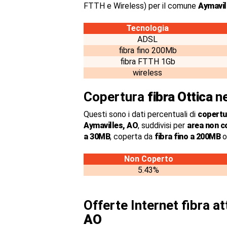
FTTH e Wireless) per il comune
Aymavil
Tecnologia
ADSL
fibra fino 200Mb
fibra FTTH 1Gb
wireless
Copertura
fibra Ottica
ne
Questi sono i dati percentuali di
copertur
Aymavilles, AO
, suddivisi per
area non c
a 30MB
, coperta da
fibra fino a 200MB
o
Non Coperto
5.43%
Offerte Internet fibra a
AO