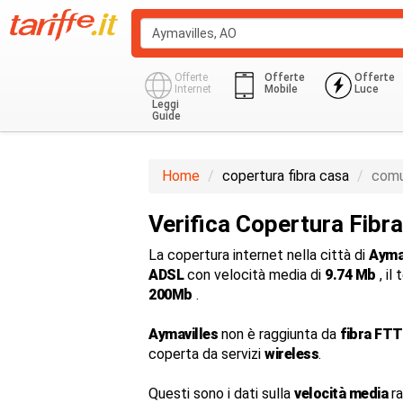
Offerte
Offerte
Offerte
Internet
Mobile
Luce
Leggi
Guide
Home
copertura fibra casa
comu
Verifica Copertura Fibr
La copertura internet nella città di
Ayma
ADSL
con velocità media di
9.74 Mb
, il
200Mb
.
Aymavilles
non è raggiunta da
fibra FTT
coperta da servizi
wireless
.
Questi sono i dati sulla
velocità media
ra