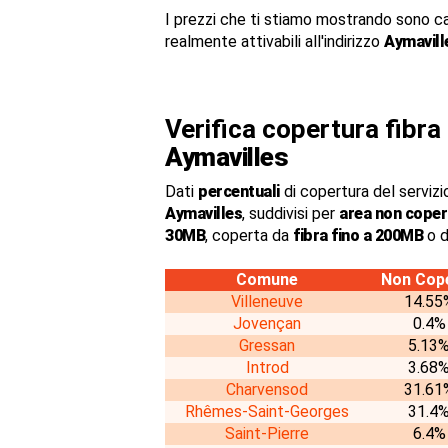
I prezzi che ti stiamo mostrando sono c
realmente attivabili all'indirizzo
Aymavill
Verifica copertura fibr
Aymavilles
Dati
percentuali
di copertura del servizio
Aymavilles
, suddivisi per
area non coper
30MB
, coperta da
fibra fino a 200MB
o d
Comune
Non Cop
Villeneuve
14.55
Jovençan
0.4%
Gressan
5.13
Introd
3.68
Charvensod
31.61
Rhêmes-Saint-Georges
31.4
Saint-Pierre
6.4%