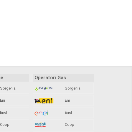
ce
Operatori Gas
Sorgenia
Sorgenia
Eni
Eni
Enel
Enel
Coop
Coop